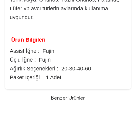
Lüfer vb avcı türlerin avlarında kullanıma
uygundur.
Ürün Bilgileri
Assist İğne : Fujin
Üçlü İğne : Fujin
Ağırlık Seçenekleri : 20-30-40-60
Paket İçeriği 1 Adet
Benzer Ürünler
Shimano Engetsu Flat Baku 80gr
Daiwa Saltiga Sk Jig 250gr Slow Jig
%
10
Tai Rubber Yem
Yem
(0)
(0)
1.532,00
TL
1.519,16
TL
1.688,09
TL