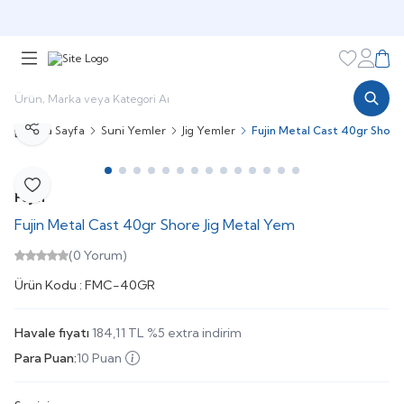
🎁 Puan Sistemi ile
Harcadıkça Kazan!
🎁
Favorileri
Hesabı
Sepe
Ana Sayfa
Suni Yemler
Jig Yemler
Fujin Metal Cast 40gr Shore
Paylaş
Favoriye Ekle
Fujin
Fujin Metal Cast 40gr Shore Jig Metal Yem
(0 Yorum)
Ürün Kodu :
FMC-40GR
Havale fiyatı
184,11
TL
%
5
extra indirim
Para Puan:
10 Puan