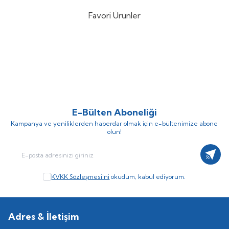
Favori Ürünler
DTD Ballistic Zebra 3.0 90mm
Nippon Ghost 180mt Fluorocarbon
%
15
%
10
14.6gr Kalamar Zokası
Misina
(3)
(1)
757,25
TL
306,00
TL
890,88
TL
340,00
TL
E-Bülten Aboneliği
Kampanya ve yeniliklerden haberdar olmak için e-bültenimize abone
olun!
Kayıt
KVKK Sözleşmesi'ni
okudum, kabul ediyorum.
Adres & İletişim