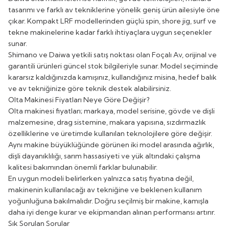
tasarımı ve farklı av tekniklerine yönelik geniş ürün ailesiyle öne
çıkar. Kompakt LRF modellerinden güçlü spin, shore jig, surf ve
tekne makinelerine kadar farklı ihtiyaçlara uygun seçenekler
sunar.
Shimano ve Daiwa yetkili satış noktası olan Foçalı Av, orijinal ve
garantili ürünleri güncel stok bilgileriyle sunar. Model seçiminde
kararsız kaldığınızda kamışınız, kullandığınız misina, hedef balık
ve av tekniğinize göre teknik destek alabilirsiniz.
Olta Makinesi Fiyatları Neye Göre Değişir?
Olta makinesi fiyatları; markaya, model serisine, gövde ve dişli
malzemesine, drag sistemine, makara yapısına, sızdırmazlık
özelliklerine ve üretimde kullanılan teknolojilere göre değişir.
Aynı makine büyüklüğünde görünen iki model arasında ağırlık,
dişli dayanıklılığı, sarım hassasiyeti ve yük altındaki çalışma
kalitesi bakımından önemli farklar bulunabilir.
En uygun modeli belirlerken yalnızca satış fiyatına değil,
makinenin kullanılacağı av tekniğine ve beklenen kullanım
yoğunluğuna bakılmalıdır. Doğru seçilmiş bir makine, kamışla
daha iyi denge kurar ve ekipmandan alınan performansı artırır.
Sık Sorulan Sorular