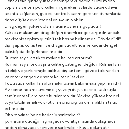
Her av tekniğinde yüksek devir gerekli değildir. Hızlı misina
toplama ve tempolu kullanım gereken avlarda yüksek devir
avantaj sağlarken, güç ve kontrollü sarım gereken durumlarda
daha düşük devirli modeller uygun olabilir.
Drag değeri yüksek olan makine daha mı güçlüdür?
Yüksek maksimum drag değeri önemli bir göstergedir; ancak
makinenin toplam gücünü tek başına belirlemez. Gövde rijitliği,
dişli yapısı, kol sistemi ve dragın yük altında ne kadar dengeli
çalıştığı da değerlendirilmelidir.
Rulman sayısı arttıkça makine kalitesi artar mı?
Rulman sayısı tek başına kalite göstergesi değildir. Rulmanların
niteliği ve yerleşimiyle birlikte dişli sistemi, gövde toleransları
ve rotor dengesi de sarım kalitesini etkiler.
Tuzlu suda kullanılan olta makinesinin bakımı nasıl yapılmalıdır?
Av sonrasında makinenin dış yüzeyi düşük basınçlı tatlı suyla
temizlenmeli, ardından kurulanmalıdır. Makine yüksek basınçlı
suya tutulmamalı ve üreticinin önerdiği bakım aralıkları takip
edilmelidir.
Olta makinesine ne kadar ip sarılmalıdır?
İp, makara dudağını aşmayacak ve atış sırasında dolaşmaya
neden olmayacak seviyede sarılmalıdır. Eksik dolum atış