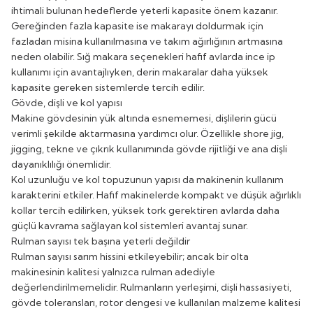
ihtimali bulunan hedeflerde yeterli kapasite önem kazanır.
Gereğinden fazla kapasite ise makarayı doldurmak için
fazladan misina kullanılmasına ve takım ağırlığının artmasına
neden olabilir. Sığ makara seçenekleri hafif avlarda ince ip
kullanımı için avantajlıyken, derin makaralar daha yüksek
kapasite gereken sistemlerde tercih edilir.
Gövde, dişli ve kol yapısı
Makine gövdesinin yük altında esnememesi, dişlilerin gücü
verimli şekilde aktarmasına yardımcı olur. Özellikle shore jig,
jigging, tekne ve çıkrık kullanımında gövde rijitliği ve ana dişli
dayanıklılığı önemlidir.
Kol uzunluğu ve kol topuzunun yapısı da makinenin kullanım
karakterini etkiler. Hafif makinelerde kompakt ve düşük ağırlıklı
kollar tercih edilirken, yüksek tork gerektiren avlarda daha
güçlü kavrama sağlayan kol sistemleri avantaj sunar.
Rulman sayısı tek başına yeterli değildir
Rulman sayısı sarım hissini etkileyebilir; ancak bir olta
makinesinin kalitesi yalnızca rulman adediyle
değerlendirilmemelidir. Rulmanların yerleşimi, dişli hassasiyeti,
gövde toleransları, rotor dengesi ve kullanılan malzeme kalitesi