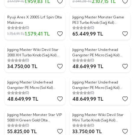
1.959,83
TL
2.107,15
TL
2.177,59
TL
2.341,28
TL
Ryuji Ares X 2000S Lrf Spin Olta
Jigging Master Monster Game
%
10
Makinası
PE3 Turbo Knob (Sağ Kol)
(0)
(0)
Titanium Purple Jig Olta
1.579,41
TL
65.449,99
TL
Makinesi
1.754,91
TL
Jigging Master Wiki Devil Star
Jigging Master Underhead
2000 XH Turbo Knob (Sağ Kol)
Gangster PE Micro (Sağ Kol)
(0)
(0)
Titanium Gold Jig Olta Makinesi
Titanium Purple Olta Makinesi
34.750,00
TL
48.649,99
TL
Jigging Master Underhead
Jigging Master Underhead
Gangster PE Micro (Sol Kol)
Gangster PE Micro (Sağ Kol)
(0)
(0)
Titanium Purple Olta Makinesi
Gold Red Jig Olta Makinesi
48.649,99
TL
48.649,99
TL
Jigging Master Monster Star VIP
Jigging Master Wiki Devil Star
5000 H Green Gold Olta
Mini Turbo Knob (Sağ Kol)
(0)
(0)
Makinesi
Titanium Red Jig Olta Makinesi
55.825,00
TL
33.750,00
TL