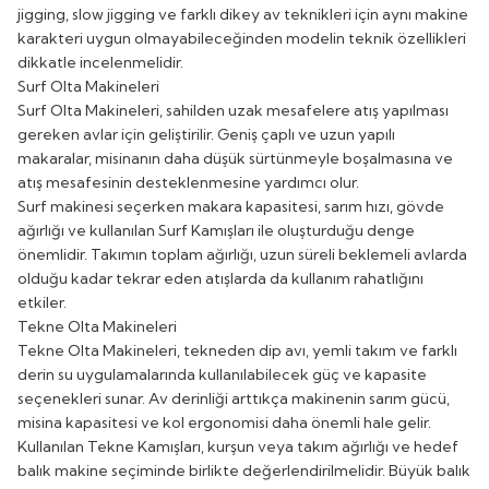
jigging, slow jigging ve farklı dikey av teknikleri için aynı makine
karakteri uygun olmayabileceğinden modelin teknik özellikleri
dikkatle incelenmelidir.
Surf Olta Makineleri
Surf Olta Makineleri
, sahilden uzak mesafelere atış yapılması
gereken avlar için geliştirilir. Geniş çaplı ve uzun yapılı
makaralar, misinanın daha düşük sürtünmeyle boşalmasına ve
atış mesafesinin desteklenmesine yardımcı olur.
Surf makinesi seçerken makara kapasitesi, sarım hızı, gövde
ağırlığı ve kullanılan
Surf Kamışları
ile oluşturduğu denge
önemlidir. Takımın toplam ağırlığı, uzun süreli beklemeli avlarda
olduğu kadar tekrar eden atışlarda da kullanım rahatlığını
etkiler.
Tekne Olta Makineleri
Tekne Olta Makineleri
, tekneden dip avı, yemli takım ve farklı
derin su uygulamalarında kullanılabilecek güç ve kapasite
seçenekleri sunar. Av derinliği arttıkça makinenin sarım gücü,
misina kapasitesi ve kol ergonomisi daha önemli hale gelir.
Kullanılan
Tekne Kamışları
, kurşun veya takım ağırlığı ve hedef
balık makine seçiminde birlikte değerlendirilmelidir. Büyük balık