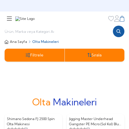
🎁 Puan Sistemi ile
Harcadıkça Kazan!
🎁
Favorileri
Hesabı
Sepe
Ana Sayfa
Olta Makineleri
Filtrele
Sırala
LRF Olta
Spin Olta
Tekne Olta
Surf Olt
Makineleri
Makineleri
Makineleri
Makinele
Olta
Makineleri
Shimano Sedona FJ 2500 Spin
Jigging Master Underhead
Olta Makinesi
Gangster PE Micro (Sol Kol) Blue
(0)
(0)