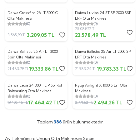
Daiwa Crossfire 26 LT 5000 C
Daiwa Luvias 24 ST SF 2000 SSP
%
10
%
10
Olta Makinesi
LRF Olta Makinesi
(0)
(0)
25.089,22
TL
3.209,05
TL
22.578,49
TL
3.565,90
TL
Daiwa Ballistic 25 Air LT 3000
Daiwa Ballistic 25 Air LT 2000 SP
%
10
%
10
Spin Olta Makinesi
LRF Olta Makinesi
(0)
(0)
19.333,86
TL
19.783,33
TL
21.483,79
TL
21.983,24
TL
Daiwa Lexa 24 300 HL P Sol Kol
Ryuji Airlight X 1000 S Lrf Olta
%
10
%
10
Baitcasting Olta Makinesi
Makinası
(0)
(0)
17.464,42
TL
2.494,26
TL
19.406,46
TL
2.771,62
TL
Toplam
386
ürün bulunmaktadır.
Av Tekniğinize Uygun Olta Makinesini Seçin