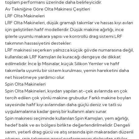
toplam performans üzerinde daha belirleyicidir.
Av Tekniğine Göre Olta Makinesi Çeşitleri
LRF Olta Makineleri
LRF Olta Makineleri
, düşük gramajlı takımlar ve hassas kıyı avları
için geliştirilen hafif modellerdir. Düşük makine ağırlığı, ince
iplerle uyumlu makara yapısı ve kontrollü drag sistemi LRF
takımının hassasiyetini destekler.
LRF makinesi seçerken yalnızca küçük gövde numarasına değil,
kullanılacak
LRF Kamışları
ile kuracağı dengeye de dikkat
edilmelidir. İnce
İp Misinalar
, küçük
Silikon Yemler
ve hafif
takımlarla uyumlu bir sistem kurulması, yemin hareketini daha
net hissetmeye yardımcı olur.
Spin Olta Makineleri
Spin Olta Makineleri
, kıyıdan yapılan at-çek avlarında en çok
tercih edilen çok yönlü makine grubudur. Farklı makine boyları
sayesinde hafif kıyı avlarından daha güçlü deniz ve tatlı su
uygulamalarına kadar geniş bir kullanım alanı sunar.
Spin makinesi seçiminde kullanılan
Spin Kamışları
, yem ağırlığı,
hedef balık ve av bölgesi birlikte değerlendirilmelidir. Dengeli
sarım, yeterli drag gücü ve atış sırasında ipin makaradan düzenli
çıkması, spin takımının genel performansını doğrudan etkiler.