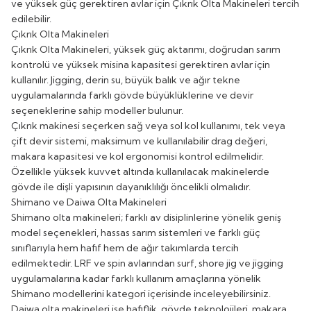
ve yüksek güç gerektiren avlar için
Çıkrık Olta Makineleri
tercih
edilebilir.
Çıkrık Olta Makineleri
Çıkrık Olta Makineleri
, yüksek güç aktarımı, doğrudan sarım
kontrolü ve yüksek misina kapasitesi gerektiren avlar için
kullanılır. Jigging, derin su, büyük balık ve ağır tekne
uygulamalarında farklı gövde büyüklüklerine ve devir
seçeneklerine sahip modeller bulunur.
Çıkrık makinesi seçerken sağ veya sol kol kullanımı, tek veya
çift devir sistemi, maksimum ve kullanılabilir drag değeri,
makara kapasitesi ve kol ergonomisi kontrol edilmelidir.
Özellikle yüksek kuvvet altında kullanılacak makinelerde
gövde ile dişli yapısının dayanıklılığı öncelikli olmalıdır.
Shimano ve Daiwa Olta Makineleri
Shimano olta makineleri; farklı av disiplinlerine yönelik geniş
model seçenekleri, hassas sarım sistemleri ve farklı güç
sınıflarıyla hem hafif hem de ağır takımlarda tercih
edilmektedir. LRF ve spin avlarından surf, shore jig ve jigging
uygulamalarına kadar farklı kullanım amaçlarına yönelik
Shimano modellerini kategori içerisinde inceleyebilirsiniz.
Daiwa olta makineleri ise hafiflik, gövde teknolojileri, makara