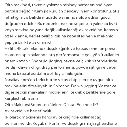
Olta makinesi, takımın yalnızca misinayı sarmasını sağlayan
parçası değildir. Kamışla kurulan dengeyi, yem kontrolünü, atış
rahatlığını ve balıkla mücadele sırasında elde edilen gücü
doğrudan etkiler. Bu nedenle makine seçerken yalnızca fiyat
veya makine boyuna değil; kullanılacağı av tekniğine, kamışın
özelliklerine, hedef balığa, misina kapasitesine ve mekanik
yapıya birlikte bakılmalıdır.
Hafif LRF takımlarında düşük ağırlık ve hassas sarım ön plana
çıkarken, spin avlarında atış performansı ile çok yönlü kullanım
önem kazanır. Shore jig, jigging, tekne ve çıkrık sistemlerinde
ise dişli dayanıklılığı, drag performansı, gövde rijitliği ve yeterli
misina kapasitesi daha belirleyici hale gelir.
focaliav.com’da farklı bütçe ve av disiplinlerine uygun olta
makinelerini filtreleyebilir; Shimano, Daiwa, Jigging Master ve
diğer seçkin markaların modellerini teknik özelliklerine göre
karşılaştırabilirsiniz.
Olta Makinesi Seçerken Nelere Dikkat Edilmelidir?
Av tekniği ve hedef balık
İlk olarak makinenin hangi av tekniğinde kullanılacağı
belirlenmelidir. Küçük silikonlar ve düşük gramajlı jigheadlerle