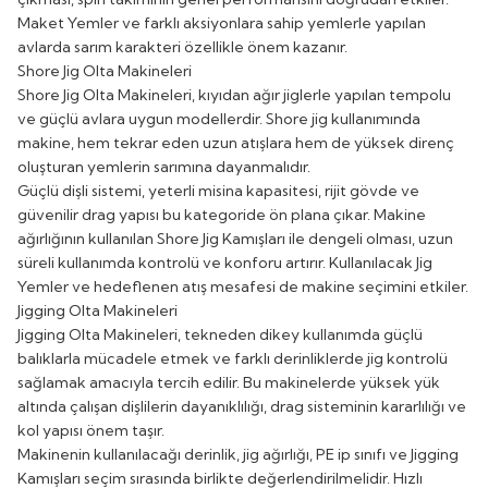
Maket Yemler
ve farklı aksiyonlara sahip yemlerle yapılan
avlarda sarım karakteri özellikle önem kazanır.
Shore Jig Olta Makineleri
Shore Jig Olta Makineleri
, kıyıdan ağır jiglerle yapılan tempolu
ve güçlü avlara uygun modellerdir. Shore jig kullanımında
makine, hem tekrar eden uzun atışlara hem de yüksek direnç
oluşturan yemlerin sarımına dayanmalıdır.
Güçlü dişli sistemi, yeterli misina kapasitesi, rijit gövde ve
güvenilir drag yapısı bu kategoride ön plana çıkar. Makine
ağırlığının kullanılan
Shore Jig Kamışları
ile dengeli olması, uzun
süreli kullanımda kontrolü ve konforu artırır. Kullanılacak
Jig
Yemler
ve hedeflenen atış mesafesi de makine seçimini etkiler.
Jigging Olta Makineleri
Jigging Olta Makineleri
, tekneden dikey kullanımda güçlü
balıklarla mücadele etmek ve farklı derinliklerde jig kontrolü
sağlamak amacıyla tercih edilir. Bu makinelerde yüksek yük
altında çalışan dişlilerin dayanıklılığı, drag sisteminin kararlılığı ve
kol yapısı önem taşır.
Makinenin kullanılacağı derinlik, jig ağırlığı, PE ip sınıfı ve
Jigging
Kamışları
seçim sırasında birlikte değerlendirilmelidir. Hızlı