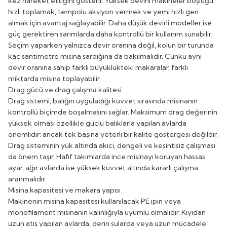
kez hareket ettiğini gösterir. Yüksek devirli makineler boşluğu
hızlı toplamak, tempolu aksiyon vermek ve yemi hızlı geri
almak için avantaj sağlayabilir. Daha düşük devirli modeller ise
güç gerektiren sarımlarda daha kontrollü bir kullanım sunabilir.
Seçim yaparken yalnızca devir oranına değil, kolun bir turunda
kaç santimetre misina sardığına da bakılmalıdır. Çünkü aynı
devir oranına sahip farklı büyüklükteki makaralar, farklı
miktarda misina toplayabilir.
Drag gücü ve drag çalışma kalitesi
Drag sistemi, balığın uyguladığı kuvvet sırasında misinanın
kontrollü biçimde boşalmasını sağlar. Maksimum drag değerinin
yüksek olması özellikle güçlü balıklarla yapılan avlarda
önemlidir; ancak tek başına yeterli bir kalite göstergesi değildir.
Drag sisteminin yük altında akıcı, dengeli ve kesintisiz çalışması
da önem taşır. Hafif takımlarda ince misinayı koruyan hassas
ayar, ağır avlarda ise yüksek kuvvet altında kararlı çalışma
aranmalıdır.
Misina kapasitesi ve makara yapısı
Makinenin misina kapasitesi kullanılacak PE ipin veya
monofilament misinanın kalınlığıyla uyumlu olmalıdır. Kıyıdan
uzun atış yapılan avlarda, derin sularda veya uzun mücadele