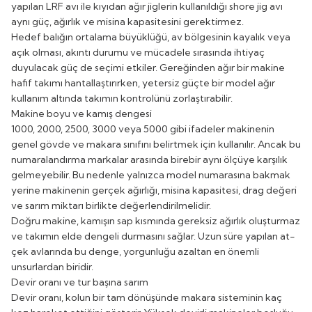
yapılan LRF avı ile kıyıdan ağır jiglerin kullanıldığı shore jig avı
aynı güç, ağırlık ve misina kapasitesini gerektirmez.
Hedef balığın ortalama büyüklüğü, av bölgesinin kayalık veya
açık olması, akıntı durumu ve mücadele sırasında ihtiyaç
duyulacak güç de seçimi etkiler. Gereğinden ağır bir makine
hafif takımı hantallaştırırken, yetersiz güçte bir model ağır
kullanım altında takımın kontrolünü zorlaştırabilir.
Makine boyu ve kamış dengesi
1000, 2000, 2500, 3000 veya 5000 gibi ifadeler makinenin
genel gövde ve makara sınıfını belirtmek için kullanılır. Ancak bu
numaralandırma markalar arasında birebir aynı ölçüye karşılık
gelmeyebilir. Bu nedenle yalnızca model numarasına bakmak
yerine makinenin gerçek ağırlığı, misina kapasitesi, drag değeri
ve sarım miktarı birlikte değerlendirilmelidir.
Doğru makine, kamışın sap kısmında gereksiz ağırlık oluşturmaz
ve takımın elde dengeli durmasını sağlar. Uzun süre yapılan at-
çek avlarında bu denge, yorgunluğu azaltan en önemli
unsurlardan biridir.
Devir oranı ve tur başına sarım
Devir oranı, kolun bir tam dönüşünde makara sisteminin kaç