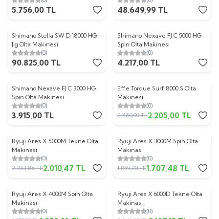
Purple Olta Makinesi
5.756,00
TL
48.649,99
TL
Shimano Stella SW D 18000 HG
Shimano Nexave FJ C 5000 HG
Jig Olta Makinesi
Spin Olta Makinesi
(0)
(0)
90.825,00
TL
4.217,00
TL
Shimano Nexave FJ C 3000 HG
Effe Torque Surf 8000 S Olta
%
10
Spin Olta Makinesi
Makinesi
(0)
(0)
3.915,00
TL
2.205,00
TL
2.450,00
TL
Ryuji Ares X 5000M Tekne Olta
Ryuji Ares X 3000M Spin Olta
%
10
%
10
Makinası
Makinası
(0)
(0)
2.010,47
TL
1.707,48
TL
2.233,86
TL
1.897,20
TL
Ryuji Ares X 4000M Spin Olta
Ryuji Ares X 6000D Tekne Olta
%
10
%
10
Makinası
Makinası
(0)
(0)