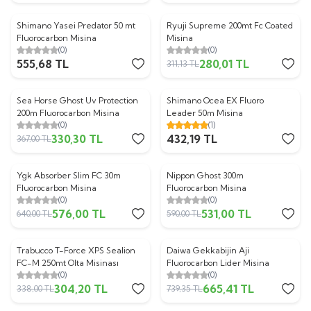
Shimano Yasei Predator 50 mt
Ryuji Supreme 200mt Fc Coated
%
10
Fluorocarbon Misina
Misina
(0)
(0)
555,68
TL
280,01
TL
311,13
TL
Sea Horse Ghost Uv Protection
Shimano Ocea EX Fluoro
%
10
200m Fluorocarbon Misina
Leader 50m Misina
(0)
(1)
330,30
TL
432,19
TL
367,00
TL
Ygk Absorber Slim FC 30m
Nippon Ghost 300m
%
10
%
10
Fluorocarbon Misina
Fluorocarbon Misina
(0)
(0)
576,00
TL
531,00
TL
640,00
TL
590,00
TL
Trabucco T-Force XPS Sealion
Daiwa Gekkabijin Aji
%
10
%
10
FC-M 250mt Olta Misinası
Fluorocarbon Lider Misina
(0)
(0)
304,20
TL
665,41
TL
338,00
TL
739,35
TL