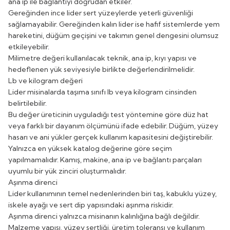
ana ip ile bağlantıyı doğrudan etkiler.
Gereğinden ince lider sert yüzeylerde yeterli güvenliği
sağlamayabilir. Gereğinden kalın lider ise hafif sistemlerde yem
hareketini, düğüm geçişini ve takımın genel dengesini olumsuz
etkileyebilir.
Milimetre değeri kullanılacak teknik, ana ip, kıyı yapısı ve
hedeflenen yük seviyesiyle birlikte değerlendirilmelidir.
Lb ve kilogram değeri
Lider misinalarda taşıma sınıfı lb veya kilogram cinsinden
belirtilebilir.
Bu değer üreticinin uyguladığı test yöntemine göre düz hat
veya farklı bir dayanım ölçümünü ifade edebilir. Düğüm, yüzey
hasarı ve ani yükler gerçek kullanım kapasitesini değiştirebilir.
Yalnızca en yüksek katalog değerine göre seçim
yapılmamalıdır. Kamış, makine, ana ip ve bağlantı parçaları
uyumlu bir yük zinciri oluşturmalıdır.
Aşınma direnci
Lider kullanımının temel nedenlerinden biri taş, kabuklu yüzey,
iskele ayağı ve sert dip yapısındaki aşınma riskidir.
Aşınma direnci yalnızca misinanın kalınlığına bağlı değildir.
Malzeme yapısı, yüzey sertliği, üretim toleransı ve kullanım