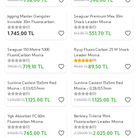
Jigging Master Gangster
Seaguar Premium Max 30m
%
10
İnvisible 30m Fluorocarbon
Shock Leader Misina
(0)
(0)
Misina
1.745,00
TL
551,70
TL
613,00
TL
Seaguar 150 Metre %100
Ryuji Fluoro Carbon 25 M Shock
%
10
%
10
FluoroCarbon Misina
Leader Misina
(0)
(9)
719,10
TL
89,50
TL
799,00
TL
99,45
TL
Sunline Castest 15x5mt Red
Sunline Castest 15x5mt Red
%
10
%
10
Misina - 0,33/0,57mm
Misina - 0,28/0,57mm
(0)
(0)
1.125,00
TL
1.125,00
TL
1.250,00
TL
1.250,00
TL
Ygk Absorber FC 60m
Berkley Trilene 91mt
%
10
%
10
Fluorocarbon Misina
Fluorocarbon Leader Misina
(0)
(0)
765,00
TL
2.025,00
TL
850,00
TL
2.250,00
TL