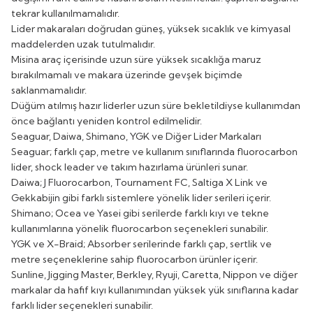
tekrar kullanılmamalıdır.
Lider makaraları doğrudan güneş, yüksek sıcaklık ve kimyasal
maddelerden uzak tutulmalıdır.
Misina araç içerisinde uzun süre yüksek sıcaklığa maruz
bırakılmamalı ve makara üzerinde gevşek biçimde
saklanmamalıdır.
Düğüm atılmış hazır liderler uzun süre bekletildiyse kullanımdan
önce bağlantı yeniden kontrol edilmelidir.
Seaguar, Daiwa, Shimano, YGK ve Diğer Lider Markaları
Seaguar; farklı çap, metre ve kullanım sınıflarında fluorocarbon
lider, shock leader ve takım hazırlama ürünleri sunar.
Daiwa; J Fluorocarbon, Tournament FC, Saltiga X Link ve
Gekkabijin gibi farklı sistemlere yönelik lider serileri içerir.
Shimano; Ocea ve Yasei gibi serilerde farklı kıyı ve tekne
kullanımlarına yönelik fluorocarbon seçenekleri sunabilir.
YGK ve X-Braid; Absorber serilerinde farklı çap, sertlik ve
metre seçeneklerine sahip fluorocarbon ürünler içerir.
Sunline, Jigging Master, Berkley, Ryuji, Caretta, Nippon ve diğer
markalar da hafif kıyı kullanımından yüksek yük sınıflarına kadar
farklı lider seçenekleri sunabilir.