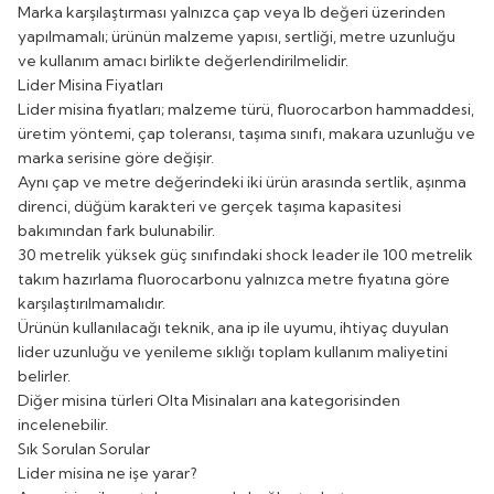
Marka karşılaştırması yalnızca çap veya lb değeri üzerinden
yapılmamalı; ürünün malzeme yapısı, sertliği, metre uzunluğu
ve kullanım amacı birlikte değerlendirilmelidir.
Lider Misina Fiyatları
Lider misina fiyatları; malzeme türü, fluorocarbon hammaddesi,
üretim yöntemi, çap toleransı, taşıma sınıfı, makara uzunluğu ve
marka serisine göre değişir.
Aynı çap ve metre değerindeki iki ürün arasında sertlik, aşınma
direnci, düğüm karakteri ve gerçek taşıma kapasitesi
bakımından fark bulunabilir.
30 metrelik yüksek güç sınıfındaki shock leader ile 100 metrelik
takım hazırlama fluorocarbonu yalnızca metre fiyatına göre
karşılaştırılmamalıdır.
Ürünün kullanılacağı teknik, ana ip ile uyumu, ihtiyaç duyulan
lider uzunluğu ve yenileme sıklığı toplam kullanım maliyetini
belirler.
Diğer misina türleri
Olta Misinaları
ana kategorisinden
incelenebilir.
Sık Sorulan Sorular
Lider misina ne işe yarar?