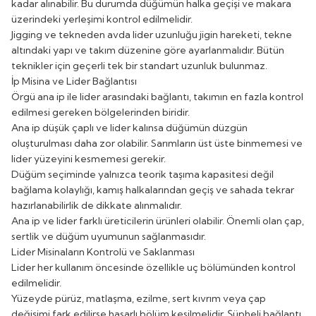
kadar alınabilir. Bu durumda düğümün halka geçişi ve makara
üzerindeki yerleşimi kontrol edilmelidir.
Jigging ve tekneden avda lider uzunluğu jigin hareketi, tekne
altındaki yapı ve takım düzenine göre ayarlanmalıdır. Bütün
teknikler için geçerli tek bir standart uzunluk bulunmaz.
İp Misina ve Lider Bağlantısı
Örgü ana ip ile lider arasındaki bağlantı, takımın en fazla kontrol
edilmesi gereken bölgelerinden biridir.
Ana ip düşük çaplı ve lider kalınsa düğümün düzgün
oluşturulması daha zor olabilir. Sarımların üst üste binmemesi ve
lider yüzeyini kesmemesi gerekir.
Düğüm seçiminde yalnızca teorik taşıma kapasitesi değil
bağlama kolaylığı, kamış halkalarından geçiş ve sahada tekrar
hazırlanabilirlik de dikkate alınmalıdır.
Ana ip ve lider farklı üreticilerin ürünleri olabilir. Önemli olan çap,
sertlik ve düğüm uyumunun sağlanmasıdır.
Lider Misinaların Kontrolü ve Saklanması
Lider her kullanım öncesinde özellikle uç bölümünden kontrol
edilmelidir.
Yüzeyde pürüz, matlaşma, ezilme, sert kıvrım veya çap
değişimi fark edilirse hasarlı bölüm kesilmelidir. Şüpheli bağlantı