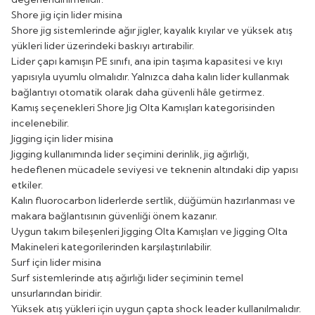
Shore jig için lider misina
Shore jig sistemlerinde ağır jigler, kayalık kıyılar ve yüksek atış
yükleri lider üzerindeki baskıyı artırabilir.
Lider çapı kamışın PE sınıfı, ana ipin taşıma kapasitesi ve kıyı
yapısıyla uyumlu olmalıdır. Yalnızca daha kalın lider kullanmak
bağlantıyı otomatik olarak daha güvenli hâle getirmez.
Kamış seçenekleri
Shore Jig Olta Kamışları
kategorisinden
incelenebilir.
Jigging için lider misina
Jigging kullanımında lider seçimini derinlik, jig ağırlığı,
hedeflenen mücadele seviyesi ve teknenin altındaki dip yapısı
etkiler.
Kalın fluorocarbon liderlerde sertlik, düğümün hazırlanması ve
makara bağlantısının güvenliği önem kazanır.
Uygun takım bileşenleri
Jigging Olta Kamışları
ve
Jigging Olta
Makineleri
kategorilerinden karşılaştırılabilir.
Surf için lider misina
Surf sistemlerinde atış ağırlığı lider seçiminin temel
unsurlarından biridir.
Yüksek atış yükleri için uygun çapta shock leader kullanılmalıdır.