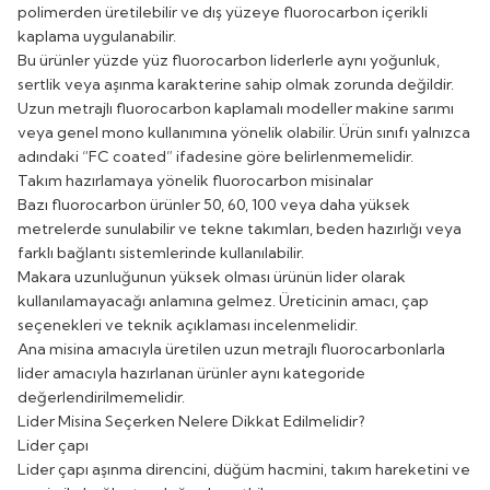
polimerden üretilebilir ve dış yüzeye fluorocarbon içerikli
kaplama uygulanabilir.
Bu ürünler yüzde yüz fluorocarbon liderlerle aynı yoğunluk,
sertlik veya aşınma karakterine sahip olmak zorunda değildir.
Uzun metrajlı fluorocarbon kaplamalı modeller makine sarımı
veya genel mono kullanımına yönelik olabilir. Ürün sınıfı yalnızca
adındaki “FC coated” ifadesine göre belirlenmemelidir.
Takım hazırlamaya yönelik fluorocarbon misinalar
Bazı fluorocarbon ürünler 50, 60, 100 veya daha yüksek
metrelerde sunulabilir ve tekne takımları, beden hazırlığı veya
farklı bağlantı sistemlerinde kullanılabilir.
Makara uzunluğunun yüksek olması ürünün lider olarak
kullanılamayacağı anlamına gelmez. Üreticinin amacı, çap
seçenekleri ve teknik açıklaması incelenmelidir.
Ana misina amacıyla üretilen uzun metrajlı fluorocarbonlarla
lider amacıyla hazırlanan ürünler aynı kategoride
değerlendirilmemelidir.
Lider Misina Seçerken Nelere Dikkat Edilmelidir?
Lider çapı
Lider çapı aşınma direncini, düğüm hacmini, takım hareketini ve