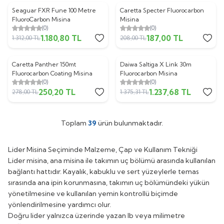
Seaguar FXR Fune 100 Metre
Caretta Specter Fluorocarbon
%
10
%
10
FluoroCarbon Misina
Misina
(0)
(0)
1.180,80
TL
187,00
TL
1.312,00
TL
208,00
TL
Caretta Panther 150mt
Daiwa Saltiga X Link 30m
%
10
%
10
Fluorocarbon Coating Misina
Fluorocarbon Misina
(0)
(0)
250,20
TL
1.237,68
TL
278,00
TL
1.375,31
TL
Toplam
39
ürün bulunmaktadır.
Lider Misina Seçiminde Malzeme, Çap ve Kullanım Tekniği
Lider misina, ana misina ile takımın uç bölümü arasında kullanılan
bağlantı hattıdır. Kayalık, kabuklu ve sert yüzeylerle temas
sırasında ana ipin korunmasına, takımın uç bölümündeki yükün
yönetilmesine ve kullanılan yemin kontrollü biçimde
yönlendirilmesine yardımcı olur.
Doğru lider yalnızca üzerinde yazan lb veya milimetre