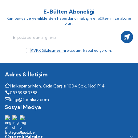
E-Bülten Aboneliği
Kampanya ve yeniliklerden haberdar olmak için e-bültenimize abone
olun!
Kayıt
KVKK Sözleşmesi'ni
okudum, kabul ediyorum.
Adres & İletişim
Halkapınar Mah. Gıda Çarşısı 1004 Sok. No:1 P14
05359380388
bilgi@focaliav.com
Sosyal Medya
Önemli Bilgiler