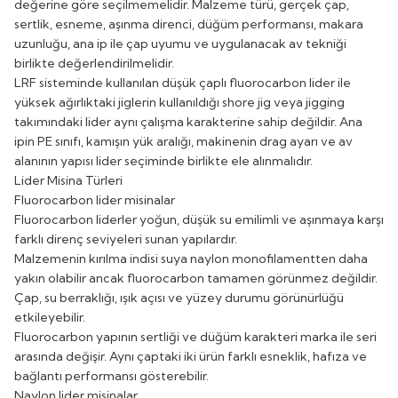
değerine göre seçilmemelidir. Malzeme türü, gerçek çap,
sertlik, esneme, aşınma direnci, düğüm performansı, makara
uzunluğu, ana ip ile çap uyumu ve uygulanacak av tekniği
birlikte değerlendirilmelidir.
LRF sisteminde kullanılan düşük çaplı fluorocarbon lider ile
yüksek ağırlıktaki jiglerin kullanıldığı shore jig veya jigging
takımındaki lider aynı çalışma karakterine sahip değildir. Ana
ipin PE sınıfı, kamışın yük aralığı, makinenin drag ayarı ve av
alanının yapısı lider seçiminde birlikte ele alınmalıdır.
Lider Misina Türleri
Fluorocarbon lider misinalar
Fluorocarbon liderler yoğun, düşük su emilimli ve aşınmaya karşı
farklı direnç seviyeleri sunan yapılardır.
Malzemenin kırılma indisi suya naylon monofilamentten daha
yakın olabilir ancak fluorocarbon tamamen görünmez değildir.
Çap, su berraklığı, ışık açısı ve yüzey durumu görünürlüğü
etkileyebilir.
Fluorocarbon yapının sertliği ve düğüm karakteri marka ile seri
arasında değişir. Aynı çaptaki iki ürün farklı esneklik, hafıza ve
bağlantı performansı gösterebilir.
Naylon lider misinalar