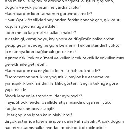
Ana misina ile uç takım arasında bağlantı oluşturur; aşınma,
düğüm ve yük yönetimine yardımcı olur.
Fluorocarbon lider tamamen görünmez midir?
Hayır. Optik özellikleri naylondan farklıdır ancak çap, ışık ve su
koşulları görünürlüğü etkiler.
Lider misina kaç metre kullanılmalıdır?
Av tekniği, kamış boyu, kıyı yapısı ve düğümün halkalardan
geçip geçmeyeceğine göre belirlenir. Tek bir standart yoktur.
İp misinaya lider bağlamak gerekir mi?
Aşınma riski, takım düzeni ve kullanılacak teknik lider kullanımını
gerekli hâle getirebilir.
Fluorocarbon mu naylon lider mi tercih edilmelidir?
Fluorocarbon sertlik ve yoğunluk, naylon ise esneme ve
yumuşaklık bakımından farklılık gösterir. Seçim tekniğe göre
yapılmalıdır.
Shock leader ile standart lider aynı mıdır?
Hayır. Shock leader özellikle atış sırasında oluşan ani yükü
karşılamak amacıyla seçilir.
Lider çapı ana ipten kalın olabilir mi?
Birçok sistemde lider ana ipten daha kalın olabilir. Ancak düğüm
hacmi ve kamış halkalarından geçiş kontrol edilmelidir.