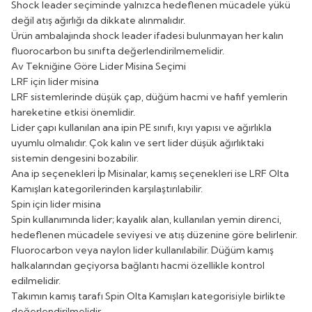
Shock leader seçiminde yalnızca hedeflenen mücadele yükü
değil atış ağırlığı da dikkate alınmalıdır.
Ürün ambalajında shock leader ifadesi bulunmayan her kalın
fluorocarbon bu sınıfta değerlendirilmemelidir.
Av Tekniğine Göre Lider Misina Seçimi
LRF için lider misina
LRF sistemlerinde düşük çap, düğüm hacmi ve hafif yemlerin
hareketine etkisi önemlidir.
Lider çapı kullanılan ana ipin PE sınıfı, kıyı yapısı ve ağırlıkla
uyumlu olmalıdır. Çok kalın ve sert lider düşük ağırlıktaki
sistemin dengesini bozabilir.
Ana ip seçenekleri
İp Misinalar
, kamış seçenekleri ise
LRF Olta
Kamışları
kategorilerinden karşılaştırılabilir.
Spin için lider misina
Spin kullanımında lider; kayalık alan, kullanılan yemin direnci,
hedeflenen mücadele seviyesi ve atış düzenine göre belirlenir.
Fluorocarbon veya naylon lider kullanılabilir. Düğüm kamış
halkalarından geçiyorsa bağlantı hacmi özellikle kontrol
edilmelidir.
Takımın kamış tarafı
Spin Olta Kamışları
kategorisiyle birlikte
değerlendirilmelidir.