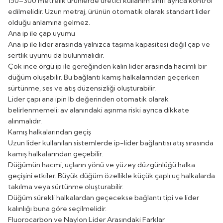
150–300 metrelik ürünlerde üretici kullanım sınıfı ayrıca kontrol
edilmelidir. Uzun metraj, ürünün otomatik olarak standart lider
olduğu anlamına gelmez.
Ana ip ile çap uyumu
Ana ip ile lider arasında yalnızca taşıma kapasitesi değil çap ve
sertlik uyumu da bulunmalıdır.
Çok ince örgü ip ile gereğinden kalın lider arasında hacimli bir
düğüm oluşabilir. Bu bağlantı kamış halkalarından geçerken
sürtünme, ses ve atış düzensizliği oluşturabilir.
Lider çapı ana ipin lb değerinden otomatik olarak
belirlenmemeli; av alanındaki aşınma riski ayrıca dikkate
alınmalıdır.
Kamış halkalarından geçiş
Uzun lider kullanılan sistemlerde ip-lider bağlantısı atış sırasında
kamış halkalarından geçebilir.
Düğümün hacmi, uçların yönü ve yüzey düzgünlüğü halka
geçişini etkiler. Büyük düğüm özellikle küçük çaplı uç halkalarda
takılma veya sürtünme oluşturabilir.
Düğüm sürekli halkalardan geçecekse bağlantı tipi ve lider
kalınlığı buna göre seçilmelidir.
Fluorocarbon ve Naylon Lider Arasındaki Farklar