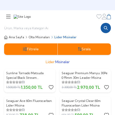
🎁 Puan Sistemi ile
Harcadıkça Kazan!
🎁
Favorileri
Hesabı
Sepe
Ana Sayfa
Olta Misinaları
Lider Misinalar
Filtrele
Sırala
Lider
Misinalar
Sunline Tornado Matsuda
Seaguar Premium Manyu 30Pe
%
10
%
10
Special Black Stream
0.91mm 30m Leader Misina
(0)
(0)
Fluorocarbon Misina
1.350,00
TL
2.970,00
TL
1.500,00
TL
3.300,00
TL
Seaguar Ace 60m Fluorocarbon
Seaguar Crystal Clear 60m
%
10
%
10
Lider Misina
Fluorocarbon Lider Misina
(0)
(0)
738,00
TL
590,00
TL
820,00
TL
656,00
TL