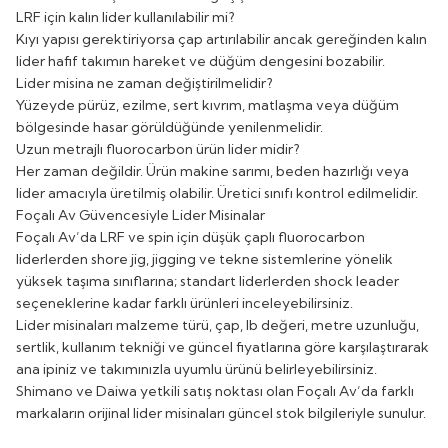
LRF için kalın lider kullanılabilir mi?
Kıyı yapısı gerektiriyorsa çap artırılabilir ancak gereğinden kalın
lider hafif takımın hareket ve düğüm dengesini bozabilir.
Lider misina ne zaman değiştirilmelidir?
Yüzeyde pürüz, ezilme, sert kıvrım, matlaşma veya düğüm
bölgesinde hasar görüldüğünde yenilenmelidir.
Uzun metrajlı fluorocarbon ürün lider midir?
Her zaman değildir. Ürün makine sarımı, beden hazırlığı veya
lider amacıyla üretilmiş olabilir. Üretici sınıfı kontrol edilmelidir.
Foçalı Av Güvencesiyle Lider Misinalar
Foçalı Av’da LRF ve spin için düşük çaplı fluorocarbon
liderlerden shore jig, jigging ve tekne sistemlerine yönelik
yüksek taşıma sınıflarına; standart liderlerden shock leader
seçeneklerine kadar farklı ürünleri inceleyebilirsiniz.
Lider misinaları malzeme türü, çap, lb değeri, metre uzunluğu,
sertlik, kullanım tekniği ve güncel fiyatlarına göre karşılaştırarak
ana ipiniz ve takımınızla uyumlu ürünü belirleyebilirsiniz.
Shimano ve Daiwa yetkili satış noktası olan Foçalı Av’da farklı
markaların orijinal lider misinaları güncel stok bilgileriyle sunulur.