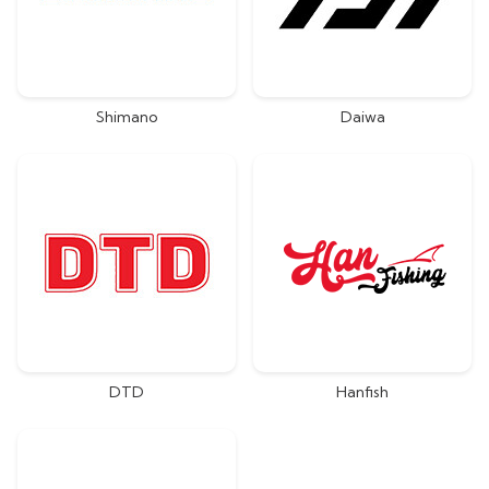
Shimano
Daiwa
DTD
Hanfish