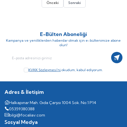
Önceki
Sonraki
E-Bülten Aboneliği
Kampanya ve yeniliklerden haberdar olmak için e-bültenimize abone
olun!
Kayıt
KVKK Sözleşmesi'ni
okudum, kabul ediyorum.
Adres & İletişim
Halkapınar Mah. Gıda Çarşısı 1004 Sok. No:1 P14
05359380388
bilgi@focaliav.com
Sosyal Medya