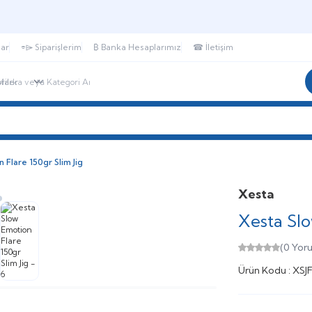
🎁 Puan Sistemi ile
Harcadıkça Kazan!
🎁
lar
⌯⌲ Siparişlerim
₿ Banka Hesaplarımız
☎ İletişim
r
SHIMANO®
DAIWA®
DTD®
HANFISH®
 Flare 150gr Slim Jig
Xesta
Xesta Slo
(0 Yor
Ürün Kodu :
XSJ