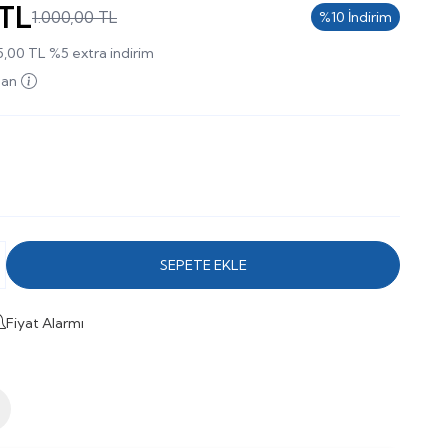
TL
1.000,00
TL
%
10
İndirim
5,00
TL
%
5
extra indirim
uan
SEPETE EKLE
Fiyat Alarmı