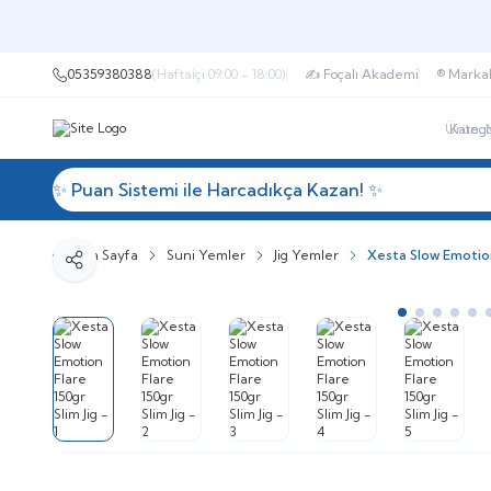
05359380388
(Haftaiçi 09:00 - 18:00)
✍ Foçalı Akademi
®️ Marka
✨ Puan Sistemi ile Harcadıkça Kazan! ✨
Kategorile
Ana Sayfa
Suni Yemler
Jig Yemler
Xesta Slow Emotion
Paylaş