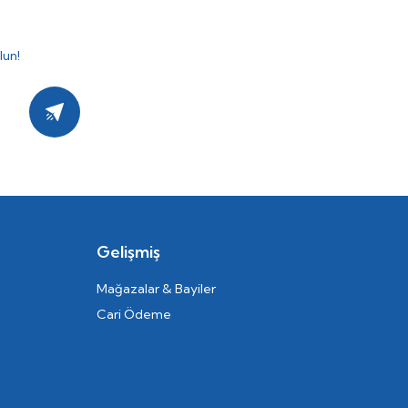
lun!
Kayıt Ol
Gelişmiş
Mağazalar & Bayiler
Cari Ödeme