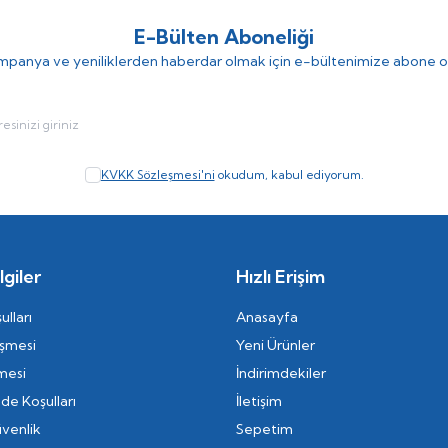
E-Bülten Aboneliği
panya ve yeniliklerden haberdar olmak için e-bültenimize abone o
KVKK Sözleşmesi'ni
okudum, kabul ediyorum.
giler
Hızlı Erişim
ulları
Anasayfa
eşmesi
Yeni Ürünler
mesi
İndirimdekiler
ade Koşulları
İletişim
üvenlik
Sepetim