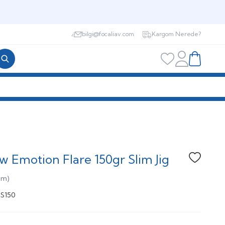
bilgi@focaliav.com
Kargom Nerede?
Hesabım
Favorilerim
Sepetim
w Emotion Flare 150gr Slim Jig
Favoriye
um)
FS150