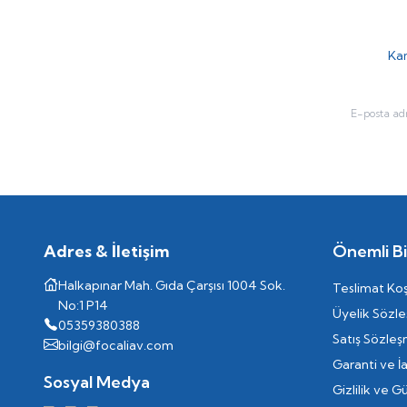
Kam
Adres & İletişim
Önemli Bil
Halkapınar Mah. Gıda Çarşısı 1004 Sok.
Teslimat Koş
No:1 P14
Üyelik Sözl
05359380388
Satış Sözleş
bilgi@focaliav.com
Garanti ve İ
Sosyal Medya
Gizlilik ve G