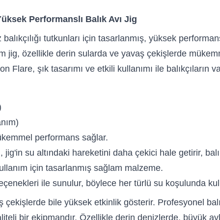
üksek Performanslı Balık Avı Jig
alıkçılığı tutkunları için tasarlanmış, yüksek performans 
lim jig, özellikle derin sularda ve yavaş çekişlerde müke
 Flare, şık tasarımı ve etkili kullanımı ile balıkçıların v
)
lanım)
mükemmel performans sağlar.
jig'in su altındaki hareketini daha çekici hale getirir, balık
kullanım için tasarlanmış sağlam malzeme.
çenekleri ile sunulur, böylece her türlü su koşulunda kull
kişlerde bile yüksek etkinlik gösterir. Profesyonel balıkçı
liteli bir ekipmandır. Özellikle derin denizlerde, büyük av