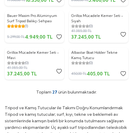
ükendi
Tükendi
Bauer Maxim Pro Alüminyum
Grillox Mücadele Kemer Seti -
%
7
%
10
Surf Tripod Balıkçı Sehpası
Siyah
(1)
(0)
41.385,00
TL
4.949,00
TL
37.245,00
TL
5.299,00
TL
ükendi
Tükendi
Grillox Mücadele Kemer Seti -
Albastar Boat Holder Tekne
%
10
%
10
Mavi
Kamış Tutucu
(0)
(0)
41.385,00
TL
37.245,00
TL
405,00
TL
450,00
TL
Toplam
27
ürün bulunmaktadır.
Tripod ve Kamış Tutucular ile Takımı Doğru Konumlandırmak
Tripod ve kamış tutucular; surf, kıyı, tekne ve beklemeli av
sistemlerinde kamışın belirli bir konumda tutulmasını sağlayan
yardımcı ekipmanlardır. Üç ayaklı surf tripodlarından teleskobik