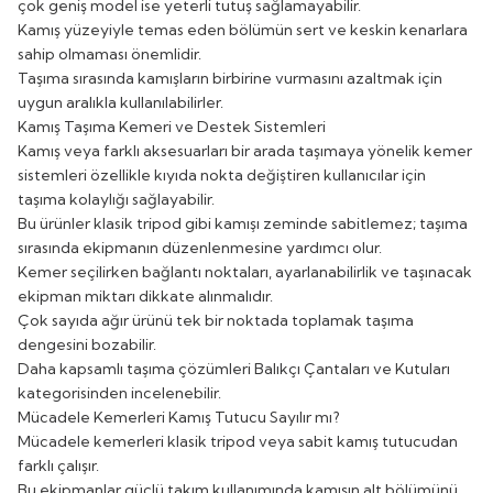
çok geniş model ise yeterli tutuş sağlamayabilir.
Kamış yüzeyiyle temas eden bölümün sert ve keskin kenarlara
sahip olmaması önemlidir.
Taşıma sırasında kamışların birbirine vurmasını azaltmak için
uygun aralıkla kullanılabilirler.
Kamış Taşıma Kemeri ve Destek Sistemleri
Kamış veya farklı aksesuarları bir arada taşımaya yönelik kemer
sistemleri özellikle kıyıda nokta değiştiren kullanıcılar için
taşıma kolaylığı sağlayabilir.
Bu ürünler klasik tripod gibi kamışı zeminde sabitlemez; taşıma
sırasında ekipmanın düzenlenmesine yardımcı olur.
Kemer seçilirken bağlantı noktaları, ayarlanabilirlik ve taşınacak
ekipman miktarı dikkate alınmalıdır.
Çok sayıda ağır ürünü tek bir noktada toplamak taşıma
dengesini bozabilir.
Daha kapsamlı taşıma çözümleri
Balıkçı Çantaları ve Kutuları
kategorisinden incelenebilir.
Mücadele Kemerleri Kamış Tutucu Sayılır mı?
Mücadele kemerleri klasik tripod veya sabit kamış tutucudan
farklı çalışır.
Bu ekipmanlar güçlü takım kullanımında kamışın alt bölümünü