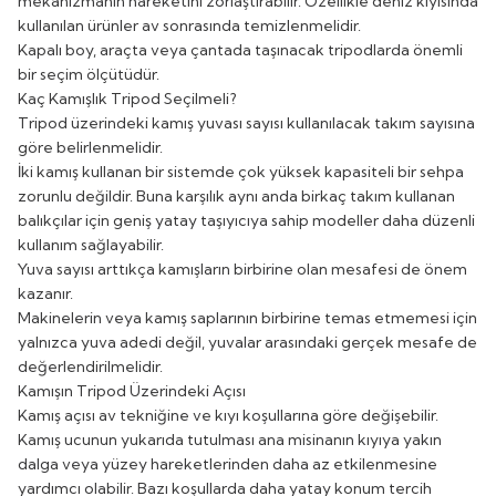
mekanizmanın hareketini zorlaştırabilir. Özellikle deniz kıyısında
kullanılan ürünler av sonrasında temizlenmelidir.
Kapalı boy, araçta veya çantada taşınacak tripodlarda önemli
bir seçim ölçütüdür.
Kaç Kamışlık Tripod Seçilmeli?
Tripod üzerindeki kamış yuvası sayısı kullanılacak takım sayısına
göre belirlenmelidir.
İki kamış kullanan bir sistemde çok yüksek kapasiteli bir sehpa
zorunlu değildir. Buna karşılık aynı anda birkaç takım kullanan
balıkçılar için geniş yatay taşıyıcıya sahip modeller daha düzenli
kullanım sağlayabilir.
Yuva sayısı arttıkça kamışların birbirine olan mesafesi de önem
kazanır.
Makinelerin veya kamış saplarının birbirine temas etmemesi için
yalnızca yuva adedi değil, yuvalar arasındaki gerçek mesafe de
değerlendirilmelidir.
Kamışın Tripod Üzerindeki Açısı
Kamış açısı av tekniğine ve kıyı koşullarına göre değişebilir.
Kamış ucunun yukarıda tutulması ana misinanın kıyıya yakın
dalga veya yüzey hareketlerinden daha az etkilenmesine
yardımcı olabilir. Bazı koşullarda daha yatay konum tercih