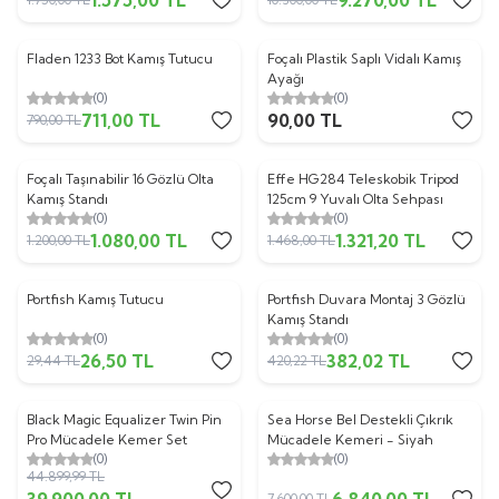
Fladen 1233 Bot Kamış Tutucu
Foçalı Plastik Saplı Vidalı Kamış
%
10
Ayağı
(0)
(0)
711,00
TL
90,00
TL
790,00
TL
ükendi
Tükendi
Foçalı Taşınabilir 16 Gözlü Olta
Effe HG284 Teleskobik Tripod
%
10
%
10
Kamış Standı
125cm 9 Yuvalı Olta Sehpası
(0)
(0)
1.080,00
TL
1.321,20
TL
1.200,00
TL
1.468,00
TL
ükendi
Tükendi
Portfish Kamış Tutucu
Portfish Duvara Montaj 3 Gözlü
%
10
%
9
Kamış Standı
(0)
(0)
26,50
TL
382,02
TL
29,44
TL
420,22
TL
ükendi
Tükendi
Black Magic Equalizer Twin Pin
Sea Horse Bel Destekli Çıkrık
%
11
%
10
Pro Mücadele Kemer Set
Mücadele Kemeri - Siyah
(0)
(0)
44.899,99
TL
39.900,00
TL
6.840,00
TL
7.600,00
TL