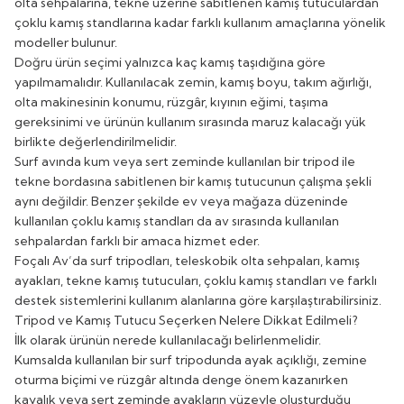
olta sehpalarına, tekne üzerine sabitlenen kamış tutuculardan
çoklu kamış standlarına kadar farklı kullanım amaçlarına yönelik
modeller bulunur.
Doğru ürün seçimi yalnızca kaç kamış taşıdığına göre
yapılmamalıdır. Kullanılacak zemin, kamış boyu, takım ağırlığı,
olta makinesinin konumu, rüzgâr, kıyının eğimi, taşıma
gereksinimi ve ürünün kullanım sırasında maruz kalacağı yük
birlikte değerlendirilmelidir.
Surf avında kum veya sert zeminde kullanılan bir tripod ile
tekne bordasına sabitlenen bir kamış tutucunun çalışma şekli
aynı değildir. Benzer şekilde ev veya mağaza düzeninde
kullanılan çoklu kamış standları da av sırasında kullanılan
sehpalardan farklı bir amaca hizmet eder.
Foçalı Av’da surf tripodları, teleskobik olta sehpaları, kamış
ayakları, tekne kamış tutucuları, çoklu kamış standları ve farklı
destek sistemlerini kullanım alanlarına göre karşılaştırabilirsiniz.
Tripod ve Kamış Tutucu Seçerken Nelere Dikkat Edilmeli?
İlk olarak ürünün nerede kullanılacağı belirlenmelidir.
Kumsalda kullanılan bir surf tripodunda ayak açıklığı, zemine
oturma biçimi ve rüzgâr altında denge önem kazanırken
kayalık veya sert zeminde ayakların yüzeyle oluşturduğu