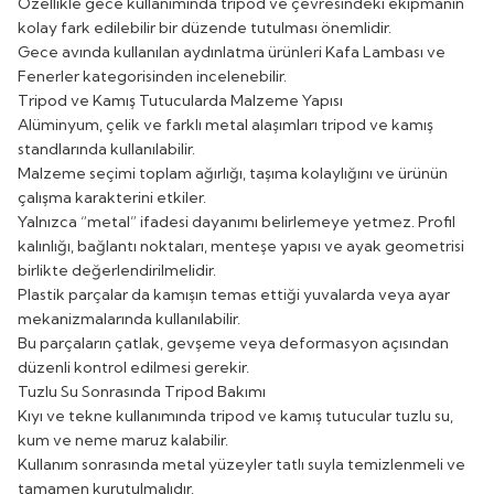
Özellikle gece kullanımında tripod ve çevresindeki ekipmanın
kolay fark edilebilir bir düzende tutulması önemlidir.
Gece avında kullanılan aydınlatma ürünleri
Kafa Lambası ve
Fenerler
kategorisinden incelenebilir.
Tripod ve Kamış Tutucularda Malzeme Yapısı
Alüminyum, çelik ve farklı metal alaşımları tripod ve kamış
standlarında kullanılabilir.
Malzeme seçimi toplam ağırlığı, taşıma kolaylığını ve ürünün
çalışma karakterini etkiler.
Yalnızca “metal” ifadesi dayanımı belirlemeye yetmez. Profil
kalınlığı, bağlantı noktaları, menteşe yapısı ve ayak geometrisi
birlikte değerlendirilmelidir.
Plastik parçalar da kamışın temas ettiği yuvalarda veya ayar
mekanizmalarında kullanılabilir.
Bu parçaların çatlak, gevşeme veya deformasyon açısından
düzenli kontrol edilmesi gerekir.
Tuzlu Su Sonrasında Tripod Bakımı
Kıyı ve tekne kullanımında tripod ve kamış tutucular tuzlu su,
kum ve neme maruz kalabilir.
Kullanım sonrasında metal yüzeyler tatlı suyla temizlenmeli ve
tamamen kurutulmalıdır.