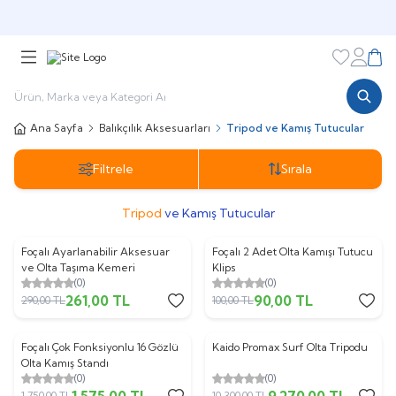
🎁 Puan Sistemi ile
Harcadıkça Kazan!
🎁
Favorileri
Hesabı
Sepe
Ana Sayfa
Balıkçılık Aksesuarları
Tripod ve Kamış Tutucular
Filtrele
Sırala
Tripod
ve Kamış Tutucular
Foçalı Ayarlanabilir Aksesuar
Foçalı 2 Adet Olta Kamışı Tutucu
%
10
%
10
ve Olta Taşıma Kemeri
Klips
(0)
(0)
261,00
TL
90,00
TL
290,00
TL
100,00
TL
Foçalı Çok Fonksiyonlu 16 Gözlü
Kaido Promax Surf Olta Tripodu
%
10
%
10
Olta Kamış Standı
(0)
(0)
1.575,00
TL
9.270,00
TL
1.750,00
TL
10.300,00
TL