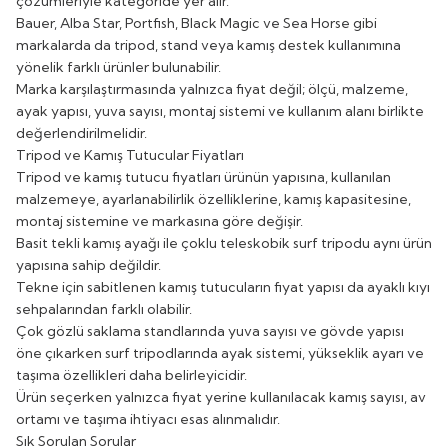
çözümleriyle kategoride yer alır.
Bauer, Alba Star, Portfish, Black Magic ve Sea Horse gibi
markalarda da tripod, stand veya kamış destek kullanımına
yönelik farklı ürünler bulunabilir.
Marka karşılaştırmasında yalnızca fiyat değil; ölçü, malzeme,
ayak yapısı, yuva sayısı, montaj sistemi ve kullanım alanı birlikte
değerlendirilmelidir.
Tripod ve Kamış Tutucular Fiyatları
Tripod ve kamış tutucu fiyatları ürünün yapısına, kullanılan
malzemeye, ayarlanabilirlik özelliklerine, kamış kapasitesine,
montaj sistemine ve markasına göre değişir.
Basit tekli kamış ayağı ile çoklu teleskobik surf tripodu aynı ürün
yapısına sahip değildir.
Tekne için sabitlenen kamış tutucuların fiyat yapısı da ayaklı kıyı
sehpalarından farklı olabilir.
Çok gözlü saklama standlarında yuva sayısı ve gövde yapısı
öne çıkarken surf tripodlarında ayak sistemi, yükseklik ayarı ve
taşıma özellikleri daha belirleyicidir.
Ürün seçerken yalnızca fiyat yerine kullanılacak kamış sayısı, av
ortamı ve taşıma ihtiyacı esas alınmalıdır.
Sık Sorulan Sorular