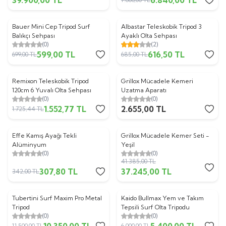
ükendi
Tükendi
Bauer Mini Cep Tripod Surf
Albastar Teleskobik Tripod 3
%
14
%
10
Balıkçı Sehpası
Ayaklı Olta Sehpası
(0)
(2)
599,00
TL
616,50
TL
699,00
TL
685,00
TL
ükendi
Tükendi
Remixon Teleskobik Tripod
Grillox Mücadele Kemeri
%
10
120cm 6 Yuvalı Olta Sehpası
Uzatma Aparatı
(0)
(0)
1.552,77
TL
2.655,00
TL
1.725,44
TL
ükendi
Tükendi
Effe Kamış Ayağı Tekli
Grillox Mücadele Kemer Seti -
%
10
%
10
Alüminyum
Yeşil
(0)
(0)
41.385,00
TL
307,80
TL
37.245,00
TL
342,00
TL
ükendi
Tükendi
Tubertini Surf Maxim Pro Metal
Kaido Bullmax Yem ve Takım
%
10
%
10
Tripod
Tepsili Surf Olta Tripodu
(0)
(0)
10.350,00
TL
5.400,00
TL
11.500,00
TL
6.000,00
TL