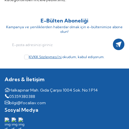
E-Bülten Aboneliği
Kampanya ve yeniliklerden haberdar olmak için e-bültenimize abone
olun!
Kayıt
KVKK Sözleşmesi'ni
okudum, kabul ediyorum.
Adres & İletişim
Halkapınar Mah. Gıda Çarşısı 1004 Sok. No:1 P14
05359380388
bilgi@focaliav.com
Sosyal Medya