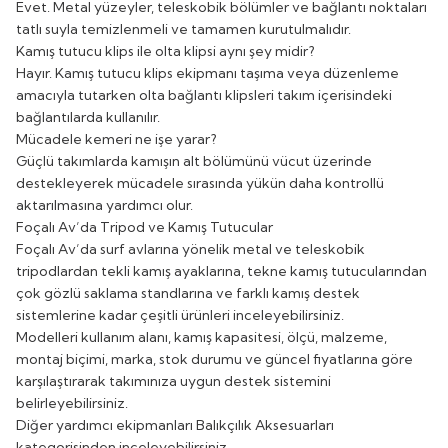
Evet. Metal yüzeyler, teleskobik bölümler ve bağlantı noktaları
tatlı suyla temizlenmeli ve tamamen kurutulmalıdır.
Kamış tutucu klips ile olta klipsi aynı şey midir?
Hayır. Kamış tutucu klips ekipmanı taşıma veya düzenleme
amacıyla tutarken olta bağlantı klipsleri takım içerisindeki
bağlantılarda kullanılır.
Mücadele kemeri ne işe yarar?
Güçlü takımlarda kamışın alt bölümünü vücut üzerinde
destekleyerek mücadele sırasında yükün daha kontrollü
aktarılmasına yardımcı olur.
Foçalı Av’da Tripod ve Kamış Tutucular
Foçalı Av’da surf avlarına yönelik metal ve teleskobik
tripodlardan tekli kamış ayaklarına, tekne kamış tutucularından
çok gözlü saklama standlarına ve farklı kamış destek
sistemlerine kadar çeşitli ürünleri inceleyebilirsiniz.
Modelleri kullanım alanı, kamış kapasitesi, ölçü, malzeme,
montaj biçimi, marka, stok durumu ve güncel fiyatlarına göre
karşılaştırarak takımınıza uygun destek sistemini
belirleyebilirsiniz.
Diğer yardımcı ekipmanları
Balıkçılık Aksesuarları
kategorisinden inceleyebilirsiniz.