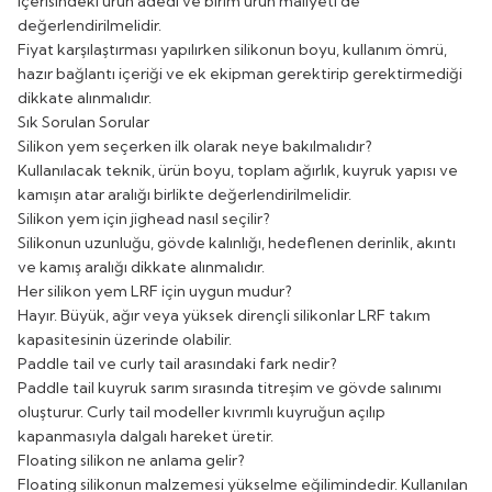
içerisindeki ürün adedi ve birim ürün maliyeti de
değerlendirilmelidir.
Fiyat karşılaştırması yapılırken silikonun boyu, kullanım ömrü,
hazır bağlantı içeriği ve ek ekipman gerektirip gerektirmediği
dikkate alınmalıdır.
Sık Sorulan Sorular
Silikon yem seçerken ilk olarak neye bakılmalıdır?
Kullanılacak teknik, ürün boyu, toplam ağırlık, kuyruk yapısı ve
kamışın atar aralığı birlikte değerlendirilmelidir.
Silikon yem için jighead nasıl seçilir?
Silikonun uzunluğu, gövde kalınlığı, hedeflenen derinlik, akıntı
ve kamış aralığı dikkate alınmalıdır.
Her silikon yem LRF için uygun mudur?
Hayır. Büyük, ağır veya yüksek dirençli silikonlar LRF takım
kapasitesinin üzerinde olabilir.
Paddle tail ve curly tail arasındaki fark nedir?
Paddle tail kuyruk sarım sırasında titreşim ve gövde salınımı
oluşturur. Curly tail modeller kıvrımlı kuyruğun açılıp
kapanmasıyla dalgalı hareket üretir.
Floating silikon ne anlama gelir?
Floating silikonun malzemesi yükselme eğilimindedir. Kullanılan