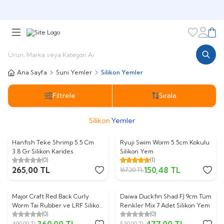
🎁 Puan Sistemi ile
Harcadıkça Kazan!
🎁
Favorileri
Hesabı
Sepe
Ana Sayfa
Suni Yemler
Silikon Yemler
Filtrele
Sırala
Silikon
Yemler
Hanfish Teke Shrimp 5.5 Cm
Ryuji Swim Worm 5.5cm Kokulu
%
10
3.8 Gr Silikon Karides
Silikon Yem
(0)
(1)
265,00
TL
150,48
TL
167,20
TL
Major Craft Red Back Curly
Daiwa Duckfin Shad FJ 9cm Tüm
%
10
%
10
Worm Tai Rubber ve LRF Silikon
Renkler Mix 7 Adet Silikon Yem
(0)
(0)
Yem
360,00
TL
477,00
TL
400,00
TL
530,00
TL