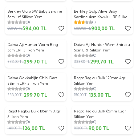
Berkley Gulp SW Baby Sardine
Berkley Gulp Alive Baby
%
10
%
10
5cm Lrf Silikon Yem
Sardine 4cm Kokulu LRF Silikon
(0)
(1)
Yem
594,00
TL
900,00
TL
660,00
TL
1.000,00
TL
Daiwa Aji Hunter Worm Ring
Daiwa Aji Hunter Worm Shirasu
%
10
%
10
5cm LRF Silikon Yem
5cm LRF Silikon Yem
(0)
(0)
299,70
TL
299,70
TL
333,00
TL
333,00
TL
Daiwa Gekkabijin Chibi Dart
Ragot Raglou Bulk 120mm 4gr
%
10
%
10
38mm LRF Silikon Yem
Silikon Yem
(0)
(0)
299,70
TL
135,00
TL
333,00
TL
150,00
TL
Ragot Raglou Bulk 105mm 3.1gr
Ragot Raglou Bulk 65mm 1.2gr
%
10
%
10
Silikon Yem
Silikon Yem
(0)
(0)
126,00
TL
90,00
TL
140,00
TL
100,00
TL