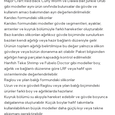
Major Craft Red Back Curly Worm ve Daiwa Bait Junkie Grub
gibi modeller aynı ürün sınıfında bulunsalar da gövde ve
kullanım amacı bakımından ayrı değerlendirilmelidir.
Karides formundaki silikonlar
Karides formundaki modeller gövde segmentleri, ayaklar,
antenler ve kuyruk bölümüyle farklı hareketler oluşturabilir.
Bazı karides silikonları ağırlıksız gövde biçiminde sunulurken
bazıları kendi ağırlığı veya hazır bağlantı düzeniyle gelir.
Ürünün toplam ağırlığı belirtilmişse bu değer yalnızca silikon
gövdeye veya bütün donanıma ait olabilir. Paket bilgisinden
ağırlığın hangi parçaları kapsadığı kontrol edilmelidir.
Hanfish Teke Shrimp ve Fubelo Doctor gibi modeller boy,
ağırlık ve bağlantı düzenine göre LRF veya hafif spin
sistemlerinde değerlendirilebilir.
Raglou ve yılan balığı formundaki silikonlar
Uzun ve ince gövdeli Raglou veya yılan balığı biçimindeki
ürünler farklı boy ve ağırlıklarda hazırlanır.
Kuyruk bölümü su akışıyla hareket edebilir ve gövde boyunca
dalgalanma oluşturabilir. Küçük boylar hafif takımlarla
kullanılabilirken büyük modeller daha güçlü kıyı veya tekne
ekipmanı gerektirebilir.