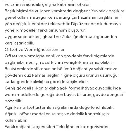
ve sarım sırasındaki çalışma katmanını etkiler.
Başlık biçimi de kullanım karakterini değiştirir. Yuvarlak başlıklar
genel kullanıma uygunken darting için hazırlanan başlıklar ani
yön değişikliklerini destekleyebilir. Dip üzerinde dik durmaya
yönelik modeller farklı bir sunum oluşturur.
Uygun seçenekler
Jighead ve Zoka İğneleri
kategorisinden
karşılaştırılabilir.
Offset ve Worm İğne Sistemleri
Offset ve worm iğneler, silikon gövdenin farklı biçimlerde
bağlanabilmesi için özel kıvrım ve açıklıklara sahip olabilir.
Bu sistemlerde silikonun ön bölümü bağlantıya sabitlenir ve
gövdenin düz kalması sağlanır. İğne ölçüsü ürünün uzunluğu
kadar gövde kalınlığına göre de seçilmelidir.
Geniş gövdeli silikonlar daha açık forma ihtiyaç duyabilir. İnce
worm modellerde gereğinden büyük bir ürün, gövde dengesini
bozabilir.
Ağırlıksız offset sistemleri sığ alanlarda değerlendirilebilir.
Ağırlıklı offset modeller ise atış ve derinlik kontrolü için
kullanılabilir.
Farklı bağlantı seçenekleri
Tekli İğneler
kategorisinden