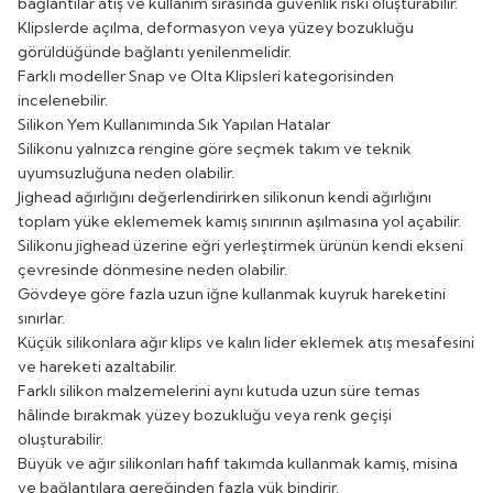
bağlantılar atış ve kullanım sırasında güvenlik riski oluşturabilir.
Klipslerde açılma, deformasyon veya yüzey bozukluğu
görüldüğünde bağlantı yenilenmelidir.
Farklı modeller
Snap ve Olta Klipsleri
kategorisinden
incelenebilir.
Silikon Yem Kullanımında Sık Yapılan Hatalar
Silikonu yalnızca rengine göre seçmek takım ve teknik
uyumsuzluğuna neden olabilir.
Jighead ağırlığını değerlendirirken silikonun kendi ağırlığını
toplam yüke eklememek kamış sınırının aşılmasına yol açabilir.
Silikonu jighead üzerine eğri yerleştirmek ürünün kendi ekseni
çevresinde dönmesine neden olabilir.
Gövdeye göre fazla uzun iğne kullanmak kuyruk hareketini
sınırlar.
Küçük silikonlara ağır klips ve kalın lider eklemek atış mesafesini
ve hareketi azaltabilir.
Farklı silikon malzemelerini aynı kutuda uzun süre temas
hâlinde bırakmak yüzey bozukluğu veya renk geçişi
oluşturabilir.
Büyük ve ağır silikonları hafif takımda kullanmak kamış, misina
ve bağlantılara gereğinden fazla yük bindirir.