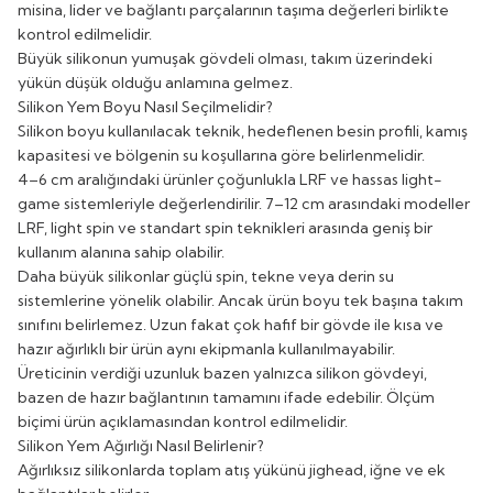
misina, lider ve bağlantı parçalarının taşıma değerleri birlikte
kontrol edilmelidir.
Büyük silikonun yumuşak gövdeli olması, takım üzerindeki
yükün düşük olduğu anlamına gelmez.
Silikon Yem Boyu Nasıl Seçilmelidir?
Silikon boyu kullanılacak teknik, hedeflenen besin profili, kamış
kapasitesi ve bölgenin su koşullarına göre belirlenmelidir.
4–6 cm aralığındaki ürünler çoğunlukla LRF ve hassas light-
game sistemleriyle değerlendirilir. 7–12 cm arasındaki modeller
LRF, light spin ve standart spin teknikleri arasında geniş bir
kullanım alanına sahip olabilir.
Daha büyük silikonlar güçlü spin, tekne veya derin su
sistemlerine yönelik olabilir. Ancak ürün boyu tek başına takım
sınıfını belirlemez. Uzun fakat çok hafif bir gövde ile kısa ve
hazır ağırlıklı bir ürün aynı ekipmanla kullanılmayabilir.
Üreticinin verdiği uzunluk bazen yalnızca silikon gövdeyi,
bazen de hazır bağlantının tamamını ifade edebilir. Ölçüm
biçimi ürün açıklamasından kontrol edilmelidir.
Silikon Yem Ağırlığı Nasıl Belirlenir?
Ağırlıksız silikonlarda toplam atış yükünü jighead, iğne ve ek