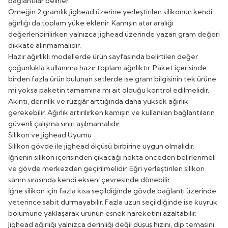
bağlantılar belirler.
Örneğin 2 gramlık jighead üzerine yerleştirilen silikonun kendi
ağırlığı da toplam yüke eklenir. Kamışın atar aralığı
değerlendirilirken yalnızca jighead üzerinde yazan gram değeri
dikkate alınmamalıdır.
Hazır ağırlıklı modellerde ürün sayfasında belirtilen değer
çoğunlukla kullanıma hazır toplam ağırlıktır. Paket içerisinde
birden fazla ürün bulunan setlerde ise gram bilgisinin tek ürüne
mi yoksa paketin tamamına mı ait olduğu kontrol edilmelidir.
Akıntı, derinlik ve rüzgâr arttığında daha yüksek ağırlık
gerekebilir. Ağırlık artırılırken kamışın ve kullanılan bağlantıların
güvenli çalışma sınırı aşılmamalıdır.
Silikon ve Jighead Uyumu
Silikon gövde ile jighead ölçüsü birbirine uygun olmalıdır.
İğnenin silikon içerisinden çıkacağı nokta önceden belirlenmeli
ve gövde merkezden geçirilmelidir. Eğri yerleştirilen silikon
sarım sırasında kendi ekseni çevresinde dönebilir.
İğne silikon için fazla kısa seçildiğinde gövde bağlantı üzerinde
yeterince sabit durmayabilir. Fazla uzun seçildiğinde ise kuyruk
bölümüne yaklaşarak ürünün esnek hareketini azaltabilir.
Jighead ağırlığı yalnızca derinliği değil düşüş hızını, dip temasını