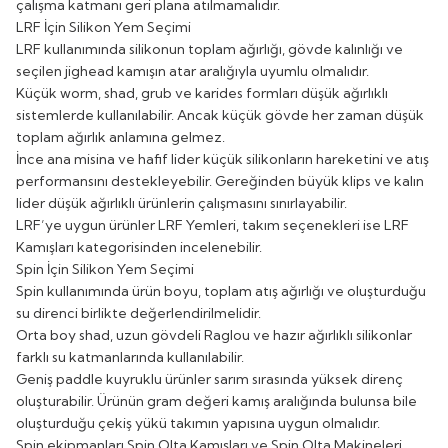
çalışma katmanı geri plana atılmamalıdır.
LRF İçin Silikon Yem Seçimi
LRF kullanımında silikonun toplam ağırlığı, gövde kalınlığı ve
seçilen jighead kamışın atar aralığıyla uyumlu olmalıdır.
Küçük worm, shad, grub ve karides formları düşük ağırlıklı
sistemlerde kullanılabilir. Ancak küçük gövde her zaman düşük
toplam ağırlık anlamına gelmez.
İnce ana misina ve hafif lider küçük silikonların hareketini ve atış
performansını destekleyebilir. Gereğinden büyük klips ve kalın
lider düşük ağırlıklı ürünlerin çalışmasını sınırlayabilir.
LRF’ye uygun ürünler
LRF Yemleri
, takım seçenekleri ise
LRF
Kamışları
kategorisinden incelenebilir.
Spin İçin Silikon Yem Seçimi
Spin kullanımında ürün boyu, toplam atış ağırlığı ve oluşturduğu
su direnci birlikte değerlendirilmelidir.
Orta boy shad, uzun gövdeli Raglou ve hazır ağırlıklı silikonlar
farklı su katmanlarında kullanılabilir.
Geniş paddle kuyruklu ürünler sarım sırasında yüksek direnç
oluşturabilir. Ürünün gram değeri kamış aralığında bulunsa bile
oluşturduğu çekiş yükü takımın yapısına uygun olmalıdır.
Spin ekipmanları
Spin Olta Kamışları
ve
Spin Olta Makineleri