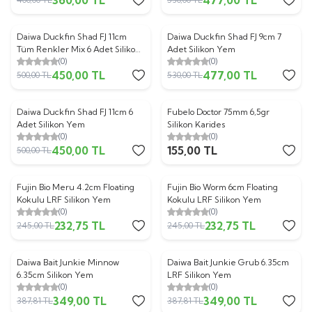
Daiwa Duckfin Shad FJ 11cm
Daiwa Duckfin Shad FJ 9cm 7
%
10
%
10
Tüm Renkler Mix 6 Adet Silikon
Adet Silikon Yem
(0)
(0)
Yem
450,00
TL
477,00
TL
500,00
TL
530,00
TL
Daiwa Duckfin Shad FJ 11cm 6
Fubelo Doctor 75mm 6,5gr
%
10
Adet Silikon Yem
Silikon Karides
(0)
(0)
450,00
TL
155,00
TL
500,00
TL
Fujin Bio Meru 4.2cm Floating
Fujin Bio Worm 6cm Floating
%
5
%
5
Kokulu LRF Silikon Yem
Kokulu LRF Silikon Yem
(0)
(0)
232,75
TL
232,75
TL
245,00
TL
245,00
TL
Daiwa Bait Junkie Minnow
Daiwa Bait Junkie Grub 6.35cm
%
10
%
10
6.35cm Silikon Yem
LRF Silikon Yem
(0)
(0)
349,00
TL
349,00
TL
387,81
TL
387,81
TL