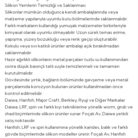
Silikon Yemlerin Temizliği ve Saklanması
Silikonlar mümkün olduğunca kendi ambalajlarında veya
malzeme yapılarıyla uyumlu kutu bölmelerinde saklanmalıdır.
Farklı markaların kullandığı yumuşak malzemeler birbirleriyle
kimyasal olarak uyumlu olmayabilir. Uzun süreli temas erime,
yapışma, yüzey bozukluğu veya renk geçişi oluşturabilir.
Kokulu veya sıvı katkılı ürünler ambalajı açık bırakılmadan
saklanmalıdır.
Hazır ağırlıklı silikonların metal parçaları tuzlu su kullanımından
sonra düşük basınçlı tatlı suyla temizlenmeli ve tamamen
kurutulmalıdır.
Gövdesinde yırtık, bağlantı bölümünde gevşeme veya metal
parçalarında korozyon bulunan ürünler kullanılmadan önce
kontrol edilmelidir.
Daiwa, Hanfish, Major Craft, Berkley, Ryuji ve Diğer Markalar
Daiwa; LRF, spin ve farklı kıyı tekniklerine yönelik worm, grub ve
shad biçimlerinde silikon ürünler sunar. Foçalı Av, Daiwa yetkili
satış noktasıdır.
Hanfish; LRF ve spin kullanımına yönelik karides, balık ve farklı
gövde biçimlerinde silikon modeller üretir. Foçalı Av, Hanfish