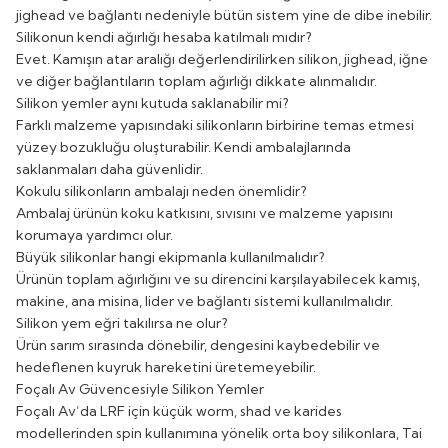
jighead ve bağlantı nedeniyle bütün sistem yine de dibe inebilir.
Silikonun kendi ağırlığı hesaba katılmalı mıdır?
Evet. Kamışın atar aralığı değerlendirilirken silikon, jighead, iğne
ve diğer bağlantıların toplam ağırlığı dikkate alınmalıdır.
Silikon yemler aynı kutuda saklanabilir mi?
Farklı malzeme yapısındaki silikonların birbirine temas etmesi
yüzey bozukluğu oluşturabilir. Kendi ambalajlarında
saklanmaları daha güvenlidir.
Kokulu silikonların ambalajı neden önemlidir?
Ambalaj ürünün koku katkısını, sıvısını ve malzeme yapısını
korumaya yardımcı olur.
Büyük silikonlar hangi ekipmanla kullanılmalıdır?
Ürünün toplam ağırlığını ve su direncini karşılayabilecek kamış,
makine, ana misina, lider ve bağlantı sistemi kullanılmalıdır.
Silikon yem eğri takılırsa ne olur?
Ürün sarım sırasında dönebilir, dengesini kaybedebilir ve
hedeflenen kuyruk hareketini üretemeyebilir.
Foçalı Av Güvencesiyle Silikon Yemler
Foçalı Av’da LRF için küçük worm, shad ve karides
modellerinden spin kullanımına yönelik orta boy silikonlara, Tai