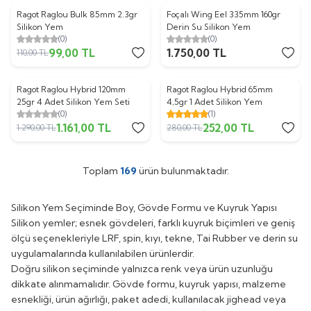
Ragot Raglou Bulk 85mm 2.3gr
Foçalı Wing Eel 335mm 160gr
%
10
Silikon Yem
Derin Su Silikon Yem
(0)
(0)
99,00
TL
1.750,00
TL
110,00
TL
Ragot Raglou Hybrid 120mm
Ragot Raglou Hybrid 65mm
%
10
%
10
25gr 4 Adet Silikon Yem Seti
4,5gr 1 Adet Silikon Yem
(0)
(1)
1.161,00
TL
252,00
TL
1.290,00
TL
280,00
TL
Toplam
169
ürün bulunmaktadır.
Silikon Yem Seçiminde Boy, Gövde Formu ve Kuyruk Yapısı
Silikon yemler; esnek gövdeleri, farklı kuyruk biçimleri ve geniş
ölçü seçenekleriyle LRF, spin, kıyı, tekne, Tai Rubber ve derin su
uygulamalarında kullanılabilen ürünlerdir.
Doğru silikon seçiminde yalnızca renk veya ürün uzunluğu
dikkate alınmamalıdır. Gövde formu, kuyruk yapısı, malzeme
esnekliği, ürün ağırlığı, paket adedi, kullanılacak jighead veya