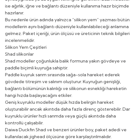
ise ağırlık, iğne ve bağlantı düzeniyle kullanıma hazır biçimde
hazırlanır.
Bu nedenle ürün adında yalnızca “silikon yem” yazması bütün
modellerin aynı bağlantı düzeniyle kullanılabileceği anlamına
gelmez. Paket içeriği, ürün ölçüsü ve üreticinin teknik bilgileri
incelenmelidir.
Silikon Yem Çeşitleri
Shad silikonlar
Shad modeller çoğunlukla balık formuna yakın gövdeye ve
paddle biçimli kuyruğa sahiptir.
Paddle kuyruk sarım sırasında sağa-sola hareket ederek
gövdede titreşim ve salınım oluşturur. Kuyruğun genişliği,
bağlantı bölümünün kalınlığı ve silikonun esnekliği hareketin
hangi hızda başlayacağını etkiler.
Geniş kuyruklu modeller düşük hızda belirgin hareket
oluşturabilir ancak akıntıda daha fazla direnç gösterebilir. Dar
kuyruklu ürünler hızlı sarımda veya güçlü akıntıda daha
kontrollü çalışabilir.
Daiwa Duckfin Shad ve benzeri ürünler boy, paket adedi ve
kullanılacak jighead ölçüsüne göre karşılaştırılmalıdır.