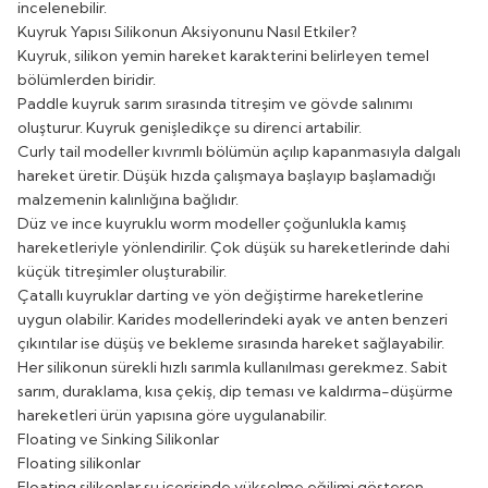
incelenebilir.
Kuyruk Yapısı Silikonun Aksiyonunu Nasıl Etkiler?
Kuyruk, silikon yemin hareket karakterini belirleyen temel
bölümlerden biridir.
Paddle kuyruk sarım sırasında titreşim ve gövde salınımı
oluşturur. Kuyruk genişledikçe su direnci artabilir.
Curly tail modeller kıvrımlı bölümün açılıp kapanmasıyla dalgalı
hareket üretir. Düşük hızda çalışmaya başlayıp başlamadığı
malzemenin kalınlığına bağlıdır.
Düz ve ince kuyruklu worm modeller çoğunlukla kamış
hareketleriyle yönlendirilir. Çok düşük su hareketlerinde dahi
küçük titreşimler oluşturabilir.
Çatallı kuyruklar darting ve yön değiştirme hareketlerine
uygun olabilir. Karides modellerindeki ayak ve anten benzeri
çıkıntılar ise düşüş ve bekleme sırasında hareket sağlayabilir.
Her silikonun sürekli hızlı sarımla kullanılması gerekmez. Sabit
sarım, duraklama, kısa çekiş, dip teması ve kaldırma-düşürme
hareketleri ürün yapısına göre uygulanabilir.
Floating ve Sinking Silikonlar
Floating silikonlar
Floating silikonlar su içerisinde yükselme eğilimi gösteren