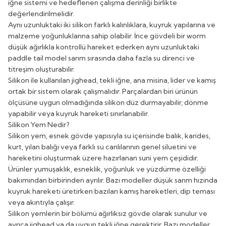
iğne sistemi ve hedeflenen çalışma derinliği birlikte
değerlendirilmelidir.
Aynı uzunluktaki iki silikon farklı kalınlıklara, kuyruk yapılarına ve
malzeme yoğunluklarına sahip olabilir. İnce gövdeli bir worm
düşük ağırlıkla kontrollü hareket ederken aynı uzunluktaki
paddle tail model sarım sırasında daha fazla su direnci ve
titreşim oluşturabilir.
Silikon ile kullanılan jighead, tekli iğne, ana misina, lider ve kamış
ortak bir sistem olarak çalışmalıdır. Parçalardan biri ürünün
ölçüsüne uygun olmadığında silikon düz durmayabilir, dönme
yapabilir veya kuyruk hareketi sınırlanabilir.
Silikon Yem Nedir?
Silikon yem, esnek gövde yapısıyla su içerisinde balık, karides,
kurt, yılan balığı veya farklı su canlılarının genel siluetini ve
hareketini oluşturmak üzere hazırlanan suni yem çeşididir.
Ürünler yumuşaklık, esneklik, yoğunluk ve yüzdürme özelliği
bakımından birbirinden ayrılır. Bazı modeller düşük sarım hızında
kuyruk hareketi üretirken bazıları kamış hareketleri, dip teması
veya akıntıyla çalışır.
Silikon yemlerin bir bölümü ağırlıksız gövde olarak sunulur ve
ayrıca jighead ya da uygun tekli iğne gerektirir. Bazı modeller