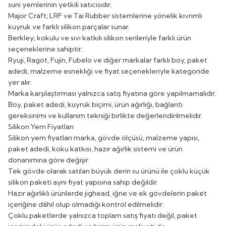
suni yemlerinin yetkili satıcısıdır.
Major Craft; LRF ve Tai Rubber sistemlerine yönelik kıvrımlı
kuyruk ve farklı silikon parçalar sunar.
Berkley; kokulu ve sıvı katkılı silikon serileriyle farklı ürün
seçeneklerine sahiptir.
Ryuji, Ragot, Fujin, Fubelo ve diğer markalar farklı boy, paket
adedi, malzeme esnekliği ve fiyat seçenekleriyle kategoride
yer alır.
Marka karşılaştırması yalnızca satış fiyatına göre yapılmamalıdır.
Boy, paket adedi, kuyruk biçimi, ürün ağırlığı, bağlantı
gereksinimi ve kullanım tekniği birlikte değerlendirilmelidir.
Silikon Yem Fiyatları
Silikon yem fiyatları marka, gövde ölçüsü, malzeme yapısı,
paket adedi, koku katkısı, hazır ağırlık sistemi ve ürün
donanımına göre değişir.
Tek gövde olarak satılan büyük derin su ürünü ile çoklu küçük
silikon paketi aynı fiyat yapısına sahip değildir.
Hazır ağırlıklı ürünlerde jighead, iğne ve ek gövdelerin paket
içeriğine dâhil olup olmadığı kontrol edilmelidir.
Çoklu paketlerde yalnızca toplam satış fiyatı değil, paket