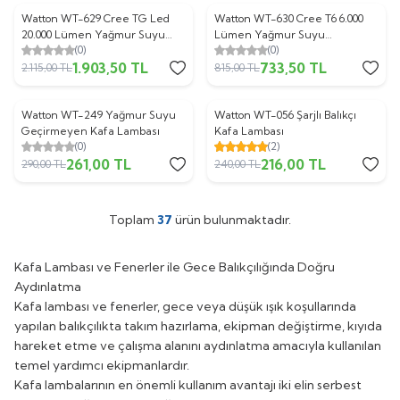
ükendi
Tükendi
Watton WT-629 Cree TG Led
Watton WT-630 Cree T6 6.000
%
10
%
10
20.000 Lümen Yağmur Suyu
Lümen Yağmur Suyu
(0)
(0)
Geçirmez Kafa Lambası
Geçirmez Kafa Lambası
1.903,50
TL
733,50
TL
2.115,00
TL
815,00
TL
ükendi
Tükendi
Watton WT-249 Yağmur Suyu
Watton WT-056 Şarjlı Balıkçı
%
10
%
10
Geçirmeyen Kafa Lambası
Kafa Lambası
(0)
(2)
261,00
TL
216,00
TL
290,00
TL
240,00
TL
Toplam
37
ürün bulunmaktadır.
Kafa Lambası ve Fenerler ile Gece Balıkçılığında Doğru
Aydınlatma
Kafa lambası ve fenerler, gece veya düşük ışık koşullarında
yapılan balıkçılıkta takım hazırlama, ekipman değiştirme, kıyıda
hareket etme ve çalışma alanını aydınlatma amacıyla kullanılan
temel yardımcı ekipmanlardır.
Kafa lambalarının en önemli kullanım avantajı iki elin serbest