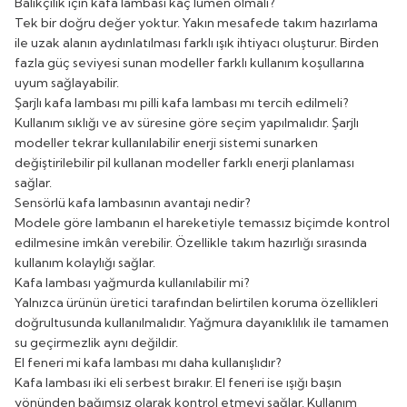
Balıkçılık için kafa lambası kaç lümen olmalı?
Tek bir doğru değer yoktur. Yakın mesafede takım hazırlama
ile uzak alanın aydınlatılması farklı ışık ihtiyacı oluşturur. Birden
fazla güç seviyesi sunan modeller farklı kullanım koşullarına
uyum sağlayabilir.
Şarjlı kafa lambası mı pilli kafa lambası mı tercih edilmeli?
Kullanım sıklığı ve av süresine göre seçim yapılmalıdır. Şarjlı
modeller tekrar kullanılabilir enerji sistemi sunarken
değiştirilebilir pil kullanan modeller farklı enerji planlaması
sağlar.
Sensörlü kafa lambasının avantajı nedir?
Modele göre lambanın el hareketiyle temassız biçimde kontrol
edilmesine imkân verebilir. Özellikle takım hazırlığı sırasında
kullanım kolaylığı sağlar.
Kafa lambası yağmurda kullanılabilir mi?
Yalnızca ürünün üretici tarafından belirtilen koruma özellikleri
doğrultusunda kullanılmalıdır. Yağmura dayanıklılık ile tamamen
su geçirmezlik aynı değildir.
El feneri mi kafa lambası mı daha kullanışlıdır?
Kafa lambası iki eli serbest bırakır. El feneri ise ışığı başın
yönünden bağımsız olarak kontrol etmeyi sağlar. Kullanım