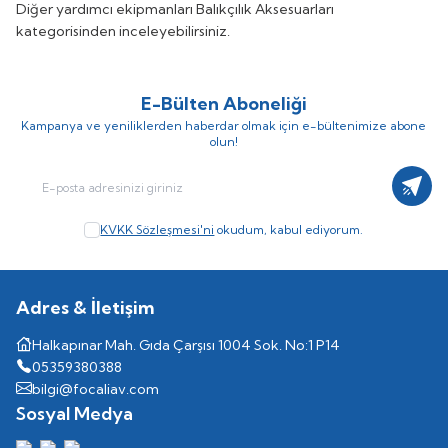
Diğer yardımcı ekipmanları
Balıkçılık Aksesuarları
kategorisinden inceleyebilirsiniz.
E-Bülten Aboneliği
Kampanya ve yeniliklerden haberdar olmak için e-bültenimize abone
olun!
Kayıt
KVKK Sözleşmesi'ni
okudum, kabul ediyorum.
Adres & İletişim
Halkapınar Mah. Gıda Çarşısı 1004 Sok. No:1 P14
05359380388
bilgi@focaliav.com
Sosyal Medya