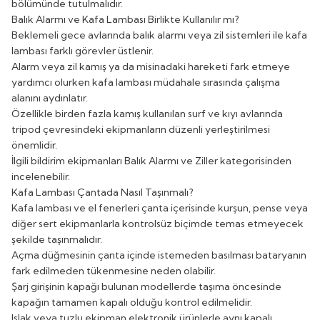
bölümünde tutulmalıdır.
Balık Alarmı ve Kafa Lambası Birlikte Kullanılır mı?
Beklemeli gece avlarında balık alarmı veya zil sistemleri ile kafa
lambası farklı görevler üstlenir.
Alarm veya zil kamış ya da misinadaki hareketi fark etmeye
yardımcı olurken kafa lambası müdahale sırasında çalışma
alanını aydınlatır.
Özellikle birden fazla kamış kullanılan surf ve kıyı avlarında
tripod çevresindeki ekipmanların düzenli yerleştirilmesi
önemlidir.
İlgili bildirim ekipmanları
Balık Alarmı ve Ziller
kategorisinden
incelenebilir.
Kafa Lambası Çantada Nasıl Taşınmalı?
Kafa lambası ve el fenerleri çanta içerisinde kurşun, pense veya
diğer sert ekipmanlarla kontrolsüz biçimde temas etmeyecek
şekilde taşınmalıdır.
Açma düğmesinin çanta içinde istemeden basılması bataryanın
fark edilmeden tükenmesine neden olabilir.
Şarj girişinin kapağı bulunan modellerde taşıma öncesinde
kapağın tamamen kapalı olduğu kontrol edilmelidir.
Islak veya tuzlu ekipman elektronik ürünlerle aynı kapalı