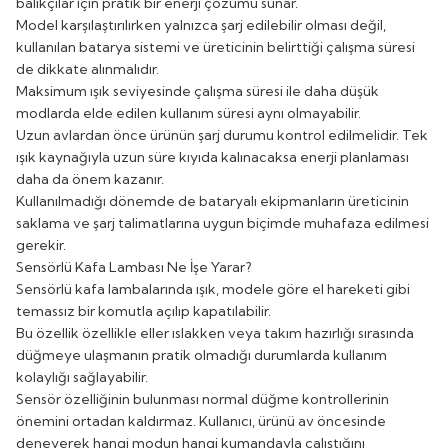
balıkçılar için pratik bir enerji çözümü sunar.
Model karşılaştırılırken yalnızca şarj edilebilir olması değil,
kullanılan batarya sistemi ve üreticinin belirttiği çalışma süresi
de dikkate alınmalıdır.
Maksimum ışık seviyesinde çalışma süresi ile daha düşük
modlarda elde edilen kullanım süresi aynı olmayabilir.
Uzun avlardan önce ürünün şarj durumu kontrol edilmelidir. Tek
ışık kaynağıyla uzun süre kıyıda kalınacaksa enerji planlaması
daha da önem kazanır.
Kullanılmadığı dönemde de bataryalı ekipmanların üreticinin
saklama ve şarj talimatlarına uygun biçimde muhafaza edilmesi
gerekir.
Sensörlü Kafa Lambası Ne İşe Yarar?
Sensörlü kafa lambalarında ışık, modele göre el hareketi gibi
temassız bir komutla açılıp kapatılabilir.
Bu özellik özellikle eller ıslakken veya takım hazırlığı sırasında
düğmeye ulaşmanın pratik olmadığı durumlarda kullanım
kolaylığı sağlayabilir.
Sensör özelliğinin bulunması normal düğme kontrollerinin
önemini ortadan kaldırmaz. Kullanıcı, ürünü av öncesinde
deneyerek hangi modun hangi kumandayla çalıştığını