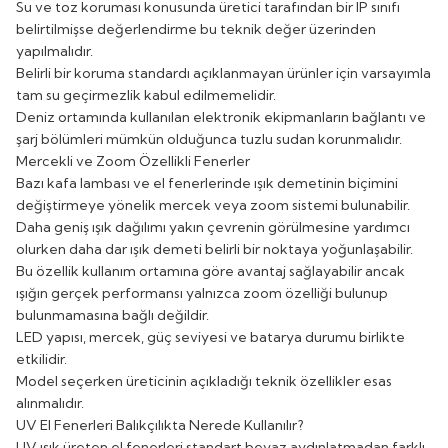
Su ve toz koruması konusunda üretici tarafından bir IP sınıfı
belirtilmişse değerlendirme bu teknik değer üzerinden
yapılmalıdır.
Belirli bir koruma standardı açıklanmayan ürünler için varsayımla
tam su geçirmezlik kabul edilmemelidir.
Deniz ortamında kullanılan elektronik ekipmanların bağlantı ve
şarj bölümleri mümkün olduğunca tuzlu sudan korunmalıdır.
Mercekli ve Zoom Özellikli Fenerler
Bazı kafa lambası ve el fenerlerinde ışık demetinin biçimini
değiştirmeye yönelik mercek veya zoom sistemi bulunabilir.
Daha geniş ışık dağılımı yakın çevrenin görülmesine yardımcı
olurken daha dar ışık demeti belirli bir noktaya yoğunlaşabilir.
Bu özellik kullanım ortamına göre avantaj sağlayabilir ancak
ışığın gerçek performansı yalnızca zoom özelliği bulunup
bulunmamasına bağlı değildir.
LED yapısı, mercek, güç seviyesi ve batarya durumu birlikte
etkilidir.
Model seçerken üreticinin açıkladığı teknik özellikler esas
alınmalıdır.
UV El Fenerleri Balıkçılıkta Nerede Kullanılır?
UV ışık üreten el fenerleri standart beyaz aydınlatmadan farklı