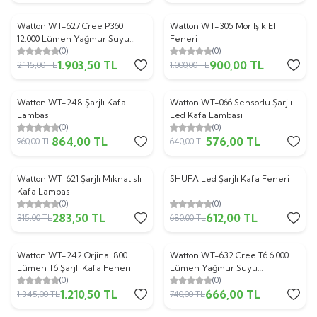
Tükendi
Watton WT-627 Cree P360
Watton WT-305 Mor Işık El
%
10
%
10
12.000 Lümen Yağmur Suyu
Feneri
(0)
(0)
Geçirmez Kafa Lambası
1.903,50
TL
900,00
TL
2.115,00
TL
1.000,00
TL
ükendi
Tükendi
Watton WT-248 Şarjlı Kafa
Watton WT-066 Sensörlü Şarjlı
%
10
%
10
Lambası
Led Kafa Lambası
(0)
(0)
864,00
TL
576,00
TL
960,00
TL
640,00
TL
ükendi
Tükendi
Watton WT-621 Şarjlı Mıknatıslı
SHUFA Led Şarjlı Kafa Feneri
%
10
%
10
Kafa Lambası
(0)
(0)
283,50
TL
612,00
TL
315,00
TL
680,00
TL
ükendi
Tükendi
Watton WT-242 Orjinal 800
Watton WT-632 Cree T6 6.000
%
10
%
10
Lümen T6 Şarjlı Kafa Feneri
Lümen Yağmur Suyu
(0)
(0)
Geçirmez Kafa Lambası
1.210,50
TL
666,00
TL
1.345,00
TL
740,00
TL