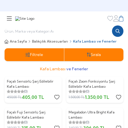
🎁 Puan Sistemi ile
Harcadıkça Kazan!
🎁
Favorileri
Hesabı
Sepe
Ana Sayfa
Balıkçılık Aksesuarları
Kafa Lambası ve Fenerler
Filtrele
Sırala
Kafa Lambası
ve Fenerler
Foçalı Sensörlü Şarj Edilebilir
Foçalı Zoom Fonksiyonlu Şarj
%
10
%
10
Kafa Lambası
Edilebilir Kafa Lambası
(0)
(0)
405,00
TL
1.350,00
TL
450,00
TL
1.500,00
TL
Foçalı Fuji Sensörlü Şarj
Megalodon Ultra Bright Kafa
%
10
%
10
Edilebilir Kafa Lambası
Lambası
(0)
(0)
315,00
TL
306,00
TL
350,00
TL
340,00
TL