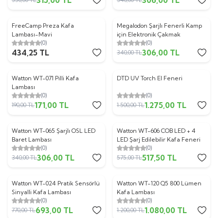
FreeCamp Preza Kafa
Megalodon Şarjlı Fenerli Kamp
%
10
Lambası-Mavi
için Elektronik Çakmak
(0)
(0)
434,25
TL
306,00
TL
340,00
TL
Watton WT-071 Pilli Kafa
DTD UV Torch El Feneri
%
10
%
15
Lambası
(0)
(0)
171,00
TL
1.275,00
TL
190,00
TL
1.500,00
TL
Watton WT-065 Şarjlı OSL LED
Watton WT-606 COB LED + 4
%
10
%
10
Baret Lambası
LED Şarj Edilebilir Kafa Feneri
(0)
(0)
306,00
TL
517,50
TL
340,00
TL
575,00
TL
Watton WT-024 Pratik Sensörlü
Watton WT-120 Q5 800 Lümen
%
10
%
10
Sinyalli Kafa Lambası
Kafa Lambası
(0)
(0)
693,00
TL
1.080,00
TL
770,00
TL
1.200,00
TL