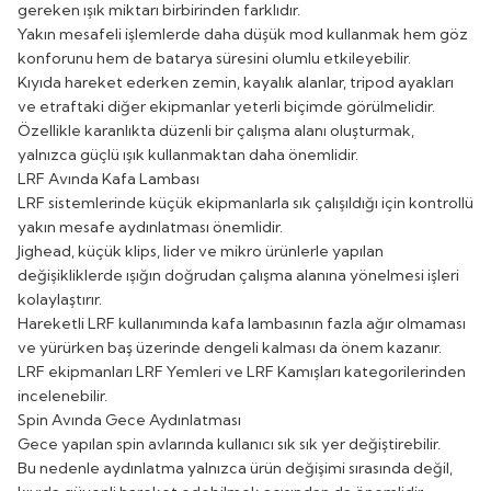
gereken ışık miktarı birbirinden farklıdır.
Yakın mesafeli işlemlerde daha düşük mod kullanmak hem göz
konforunu hem de batarya süresini olumlu etkileyebilir.
Kıyıda hareket ederken zemin, kayalık alanlar, tripod ayakları
ve etraftaki diğer ekipmanlar yeterli biçimde görülmelidir.
Özellikle karanlıkta düzenli bir çalışma alanı oluşturmak,
yalnızca güçlü ışık kullanmaktan daha önemlidir.
LRF Avında Kafa Lambası
LRF sistemlerinde küçük ekipmanlarla sık çalışıldığı için kontrollü
yakın mesafe aydınlatması önemlidir.
Jighead, küçük klips, lider ve mikro ürünlerle yapılan
değişikliklerde ışığın doğrudan çalışma alanına yönelmesi işleri
kolaylaştırır.
Hareketli LRF kullanımında kafa lambasının fazla ağır olmaması
ve yürürken baş üzerinde dengeli kalması da önem kazanır.
LRF ekipmanları
LRF Yemleri
ve
LRF Kamışları
kategorilerinden
incelenebilir.
Spin Avında Gece Aydınlatması
Gece yapılan spin avlarında kullanıcı sık sık yer değiştirebilir.
Bu nedenle aydınlatma yalnızca ürün değişimi sırasında değil,