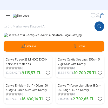
🎁 Puan Sistemi ile
Harcadıkça Kazan!
🎁
Favorileri
Hesabı
Sepe
Filtrele
Sırala
Daiwa Fuego 23 LT 4000 DCXH
Daiwa Caldia Seabass 252cm 5-
%
10
%
10
Spin Olta Makinesi
21gr Spin Olta Kamışı
(0)
(0)
9.115,57
TL
10.700,75
TL
10.128,42
TL
11.889,73
TL
Daiwa Emblem Surf 420cm 150-
Daiwa Triforce Light Boat 180cm
%
10
%
10
400gr 3 Parça Surf Olta Kamışı
30-120gr Tekne Kamışı
(0)
(0)
16.630,16
TL
2.702,65
TL
18.477,97
TL
3.002,95
TL