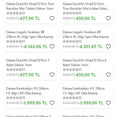
Daiwa Duckfin Shad FJ 9cm Tüm
Daiwa Duckfin Shad FJ 11cm
%
10
%
10
Renkler Mix 7 Adet Silikon Yem
Tüm Renkler Mix 6 Adet Silikon
(0)
(0)
Yem
477,00
TL
450,00
TL
530,00
TL
500,00
TL
Daiwa Legalis Seabass BF
Daiwa Legalis Seabass BF
%
10
%
10
274cm 14-42gr Spin Olta Kamışı
274cm 10-35gr Spin Olta Kamışı
(0)
(0)
4.363,06
TL
4.201,47
TL
4.847,85
TL
4.668,30
TL
Daiwa Duckfin Shad FJ 9cm 7
Daiwa Duckfin Shad FJ 11cm 6
%
10
%
10
Adet Silikon Yem
Adet Silikon Yem
(0)
(0)
477,00
TL
450,00
TL
530,00
TL
500,00
TL
Daiwa Gekkabijin XV 246cm
Daiwa Gekkabijin XV 218cm
%
10
%
10
1.5-10gr LRF Olta Kamışı
1.5-10gr LRF Olta Kamışı
(0)
(0)
3.999,00
TL
3.999,00
TL
4.443,69
TL
4.443,69
TL
Daiwa Gekkabijin XV 236cm 2-
Daiwa Gekkabijin XV 213cm