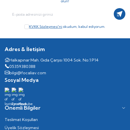
olun!
Kayıt
KVKK Sözleşmesi'ni
okudum, kabul ediyorum.
Adres & İletişim
Halkapınar Mah. Gıda Çarşısı 1004 Sok. No:1 P14
05359380388
bilgi@focaliav.com
Sosyal Medya
Önemli Bilgiler
Teslimat Koşulları
Üyelik Sözleşmesi