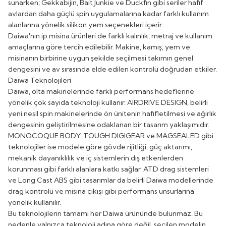
sunarken; Gekkabijin, Bait Junkie ve Duckfin gibi seriler hafif
avlardan daha güçlü spin uygulamalarına kadar farklı kullanım
alanlarına yönelik silikon yem seçenekleri içerir.
Daiwa'nın ip misina ürünleri de farklı kalınlık, metraj ve kullanım
amaçlarına göre tercih edilebilir. Makine, kamış, yem ve
misinanın birbirine uygun şekilde seçilmesi takımın genel
dengesini ve av sırasında elde edilen kontrolü doğrudan etkiler.
Daiwa Teknolojileri
Daiwa, olta makinelerinde farklı performans hedeflerine
yönelik çok sayıda teknoloji kullanır. AIRDRIVE DESIGN, belirli
yeni nesil spin makinelerinde ön ünitenin hafifletilmesi ve ağırlık
dengesinin geliştirilmesine odaklanan bir tasarım yaklaşımıdır.
MONOCOQUE BODY, TOUGH DIGIGEAR ve MAGSEALED gibi
teknolojiler ise modele göre gövde rijitliği, güç aktarımı,
mekanik dayanıklılık ve iç sistemlerin dış etkenlerden
korunması gibi farklı alanlara katkı sağlar. ATD drag sistemleri
ve Long Cast ABS gibi tasarımlar da belirli Daiwa modellerinde
drag kontrolü ve misina çıkışı gibi performans unsurlarına
yönelik kullanılır.
Bu teknolojilerin tamamı her Daiwa ürününde bulunmaz. Bu
nedenle yalnızca teknoloji adına göre değil, seçilen modelin