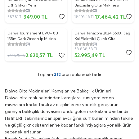
%
10
%
10
LRF Silikon Yem
Baitcasting Olta Makinesi
(0)
(0)
349,00
TL
17.464,42
TL
387,81
TL
19.406,46
TL
Daiwa Tournament EVO+ 8B
Daiwa Tanacom 2024 S500 J Sağ
%
10
%
10
135m Dark Green İp Misina
Kol Elektrikli Çıkrık Olta
(0)
(0)
Makinesi
58.888,58
TL
2.620,57
TL
52.995,49
TL
2.911,75
TL
Toplam
312
ürün bulunmaktadır.
Daiwa Olta Makineleri, Kamışları ve Balıkçılık Ürünleri
Daiwa, olta makinelerinden kamışlara, suni yemlerden
misinalara kadar farklı av disiplinlerine yönelik geniş ürün
gamıyla balıkçılık dünyasının önde gelen markalarından biridir.
Hafif LRF takımlarından spin avcılığına, surf kullanımından tekne
ve güçlü çıkrık sistemlerine kadar farklı ihtiyaçlara yönelik ürün
seçenekleri sunar.
Foçalı Av'da Daiwa'nın farklı av tekniklerine yönelik güncel