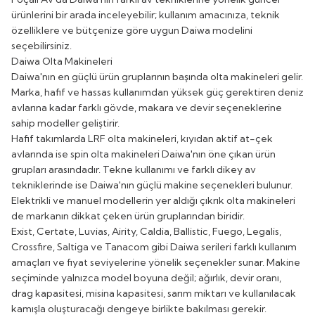
ürünlerini bir arada inceleyebilir; kullanım amacınıza, teknik
özelliklere ve bütçenize göre uygun Daiwa modelini
seçebilirsiniz.
Daiwa Olta Makineleri
Daiwa'nın en güçlü ürün gruplarının başında
olta makineleri
gelir.
Marka, hafif ve hassas kullanımdan yüksek güç gerektiren deniz
avlarına kadar farklı gövde, makara ve devir seçeneklerine
sahip modeller geliştirir.
Hafif takımlarda
LRF olta makineleri
, kıyıdan aktif at-çek
avlarında ise
spin olta makineleri
Daiwa'nın öne çıkan ürün
grupları arasındadır. Tekne kullanımı ve farklı dikey av
tekniklerinde ise Daiwa'nın güçlü makine seçenekleri bulunur.
Elektrikli ve manuel modellerin yer aldığı
çıkrık olta makineleri
de markanın dikkat çeken ürün gruplarından biridir.
Exist, Certate, Luvias, Airity, Caldia, Ballistic, Fuego, Legalis,
Crossfire, Saltiga ve Tanacom gibi Daiwa serileri farklı kullanım
amaçları ve fiyat seviyelerine yönelik seçenekler sunar. Makine
seçiminde yalnızca model boyuna değil; ağırlık, devir oranı,
drag kapasitesi, misina kapasitesi, sarım miktarı ve kullanılacak
kamışla oluşturacağı dengeye birlikte bakılması gerekir.