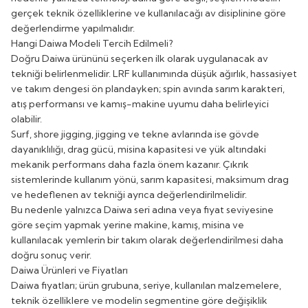
gerçek teknik özelliklerine ve kullanılacağı av disiplinine göre
değerlendirme yapılmalıdır.
Hangi Daiwa Modeli Tercih Edilmeli?
Doğru Daiwa ürününü seçerken ilk olarak uygulanacak av
tekniği belirlenmelidir. LRF kullanımında düşük ağırlık, hassasiyet
ve takım dengesi ön plandayken; spin avında sarım karakteri,
atış performansı ve kamış-makine uyumu daha belirleyici
olabilir.
Surf, shore jigging, jigging ve tekne avlarında ise gövde
dayanıklılığı, drag gücü, misina kapasitesi ve yük altındaki
mekanik performans daha fazla önem kazanır. Çıkrık
sistemlerinde kullanım yönü, sarım kapasitesi, maksimum drag
ve hedeflenen av tekniği ayrıca değerlendirilmelidir.
Bu nedenle yalnızca Daiwa seri adına veya fiyat seviyesine
göre seçim yapmak yerine makine, kamış, misina ve
kullanılacak yemlerin bir takım olarak değerlendirilmesi daha
doğru sonuç verir.
Daiwa Ürünleri ve Fiyatları
Daiwa fiyatları; ürün grubuna, seriye, kullanılan malzemelere,
teknik özelliklere ve modelin segmentine göre değişiklik