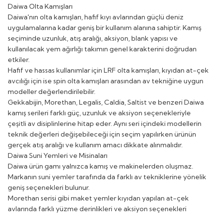
Daiwa Olta Kamışları
Daiwa'nın
olta kamışları
, hafif kıyı avlarından güçlü deniz
uygulamalarına kadar geniş bir kullanım alanına sahiptir. Kamış
seçiminde uzunluk, atış aralığı, aksiyon, blank yapısı ve
kullanılacak yem ağırlığı takımın genel karakterini doğrudan
etkiler.
Hafif ve hassas kullanımlar için
LRF olta kamışları
, kıyıdan at-çek
avcılığı için ise
spin olta kamışları
arasından av tekniğine uygun
modeller değerlendirilebilir.
Gekkabijin, Morethan, Legalis, Caldia, Saltist ve benzeri Daiwa
kamış serileri farklı güç, uzunluk ve aksiyon seçenekleriyle
çeşitli av disiplinlerine hitap eder. Aynı seri içindeki modellerin
teknik değerleri değişebileceği için seçim yapılırken ürünün
gerçek atış aralığı ve kullanım amacı dikkate alınmalıdır.
Daiwa Suni Yemleri ve Misinaları
Daiwa ürün gamı yalnızca kamış ve makinelerden oluşmaz.
Markanın
suni yemler
tarafında da farklı av tekniklerine yönelik
geniş seçenekleri bulunur.
Morethan serisi gibi
maket yemler
kıyıdan yapılan at-çek
avlarında farklı yüzme derinlikleri ve aksiyon seçenekleri