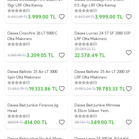
%
10
%
10
15gr LRF Olta Kamışı
0.5-8gr LRF Olta Kamışı
(0)
(0)
3.999,00
TL
3.999,00
TL
4.443,69
TL
4.443,69
TL
Daiwa Crossfire 26 LT 5000 C
Daiwa Luvias 24 ST SF 2000 SSP
%
10
%
10
Olta Makinesi
LRF Olta Makinesi
(0)
(0)
25.089,22
TL
3.209,05
TL
22.578,49
TL
3.565,90
TL
Daiwa Ballistic 25 Air LT 3000
Daiwa Ballistic 25 Air LT 2000 SP
%
10
%
10
Spin Olta Makinesi
LRF Olta Makinesi
(0)
(0)
19.333,86
TL
19.783,33
TL
21.483,79
TL
21.983,24
TL
Daiwa Bait Junkie Finesse Jig
Daiwa Bait Junkie Minnow
%
10
%
10
Head
6.35cm Silikon Yem
(0)
(0)
414,00
TL
349,00
TL
460,04
TL
387,81
TL
Daiwa Bait Junkie Grub 6.35cm
Daiwa Lexa 24 300 HL P Sol Kol