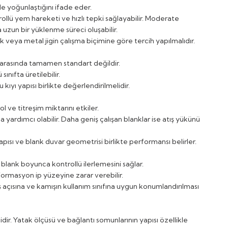
e yoğunlaştığını ifade eder.
llü yem hareketi ve hızlı tepki sağlayabilir. Moderate
 uzun bir yüklenme süreci oluşabilir.
şık veya metal jigin çalışma biçimine göre tercih yapılmalıdır.
ar arasında tamamen standart değildir.
ınıfta üretilebilir.
 kıyı yapısı birlikte değerlendirilmelidir.
ve titreşim miktarını etkiler.
 yardımcı olabilir. Daha geniş çalışan blanklar ise atış yükünü
apısı ve blank duvar geometrisi birlikte performansı belirler.
blank boyunca kontrollü ilerlemesini sağlar.
ormasyon ip yüzeyine zarar verebilir.
ış açısına ve kamışın kullanım sınıfına uygun konumlandırılması
ir. Yatak ölçüsü ve bağlantı somunlarının yapısı özellikle