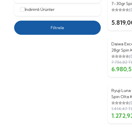
7-30gr Spi
İndirimli Ürünler
(
5.819,0
Filtrele
Daiwa Exc
%
10
28gr Spin 
(
7.756,82
T
6.980,
Ryuji Luna
%
10
Spin Olta 
(
1.414,47
T
1.272,9