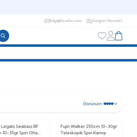
bilgi@focaliav.com
Kargom Nerede?
Hesabım
Favorilerim
Sepetim
Görünüm :
 Legalis Seabass BF
Fujin Walker 250cm 10-30gr
%
5
 10-35gr Spin Olta
Teleskopik Spin Kamışı