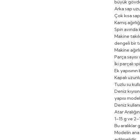
büyük gövdel
Arka sap uzun
Çok kısa sap
Kamış ağırlı
Spin avında 
Makine takıl
dengeli bir 
Makine ağırl
Parça sayısı
İki parçalı s
Ek yapısının
Kapalı uzunl
Tuzlu su kul
Deniz kıyısı
yapısı model
Deniz kullan
Atar Aralığı
1–15 g ve 2–
Bu aralıklar 
Modelin ana 
edilmelidir.