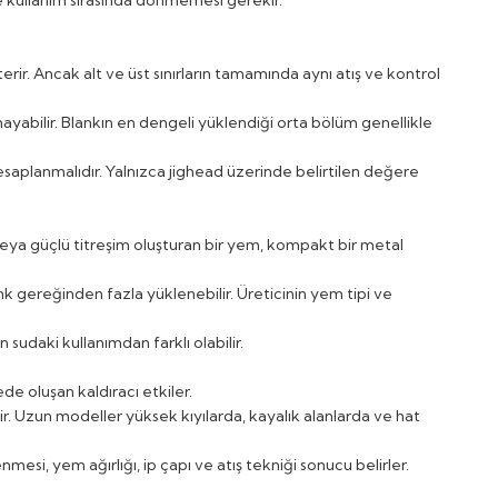
ve kullanım sırasında dönmemesi gerekir.
terir. Ancak alt ve üst sınırların tamamında aynı atış ve kontrol
mayabilir. Blankın en dengeli yüklendiği orta bölüm genellikle
 hesaplanmalıdır. Yalnızca jighead üzerinde belirtilen değere
li veya güçlü titreşim oluşturan bir yem, kompakt bir metal
 gereğinden fazla yüklenebilir. Üreticinin yem tipi ve
sudaki kullanımdan farklı olabilir.
de oluşan kaldıracı etkiler.
lir. Uzun modeller yüksek kıyılarda, kayalık alanlarda ve hat
i, yem ağırlığı, ip çapı ve atış tekniği sonucu belirler.