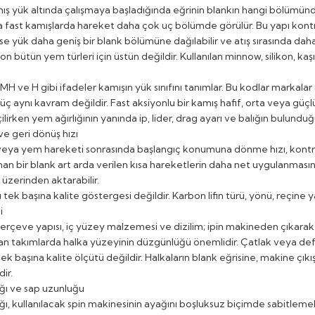
ış yük altında çalışmaya başladığında eğrinin blankın hangi bölümünd
a fast kamışlarda hareket daha çok uç bölümde görülür. Bu yapı kontro
se yük daha geniş bir blank bölümüne dağılabilir ve atış sırasında daha
on bütün yem türleri için üstün değildir. Kullanılan minnow, silikon, ka
, MH ve H gibi ifadeler kamışın yük sınıfını tanımlar. Bu kodlar markal
üç aynı kavram değildir. Fast aksiyonlu bir kamış hafif, orta veya güçlü s
çilirken yem ağırlığının yanında ip, lider, drag ayarı ve balığın bulunduğu
ve geri dönüş hızı
 veya yem hareketi sonrasında başlangıç konumuna dönme hızı, kontrol 
nan bir blank art arda verilen kısa hareketlerin daha net uygulanmasına
ri üzerinden aktarabilir.
tek başına kalite göstergesi değildir. Karbon lifin türü, yönü, reçine y
i
çerçeve yapısı, iç yüzey malzemesi ve dizilim; ipin makineden çıkarak 
ılan takımlarda halka yüzeyinin düzgünlüğü önemlidir. Çatlak veya def
tek başına kalite ölçütü değildir. Halkaların blank eğrisine, makine çık
ir.
ğı ve sap uzunluğu
ı, kullanılacak spin makinesinin ayağını boşluksuz biçimde sabitlemelid