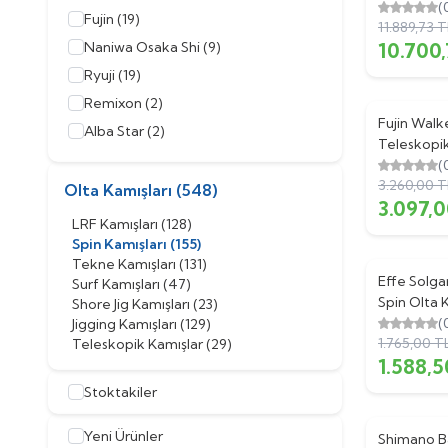
(
Fujin
(19)
11.889,73
T
Naniwa Osaka Shi
(9)
10.700,
Ryuji
(19)
Remixon
(2)
Fujin Wal
%
5
Alba Star
(2)
Teleskopik
Bauer
(4)
(
3.260,00
T
Caretta
(2)
Olta Kamışları
(548)
3.097,
Effe
(2)
LRF Kamışları
(128)
FLADEN
(1)
Spin Kamışları
(155)
Tekne Kamışları
(131)
Kaido
(1)
Effe Solg
%
10
Surf Kamışları
(47)
Spin Olta 
Shore Jig Kamışları
(23)
(
Jigging Kamışları
(129)
1.765,00
T
Teleskopik Kamışlar
(29)
1.588,5
Stoktakiler
Yeni Ürünler
Shimano B