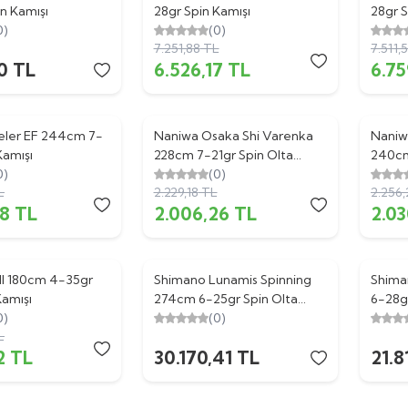
n Kamışı
28gr Spin Kamışı
28gr S
0)
(0)
7.251,88
TL
7.511,
0
TL
6.526,17
TL
6.75
eler EF 244cm 7-
Naniwa Osaka Shi Varenka
%
10
Naniw
%
10
Kamışı
228cm 7-21gr Spin Olta
240cm
0)
Kamışı
(0)
Kamış
L
2.229,18
TL
2.256,
58
TL
2.006,26
TL
2.03
 II 180cm 4-35gr
Shimano Lunamis Spinning
Shima
Kamışı
274cm 6-25gr Spin Olta
6-28gr
0)
Kamışı
(0)
L
2
TL
30.170,41
TL
21.8