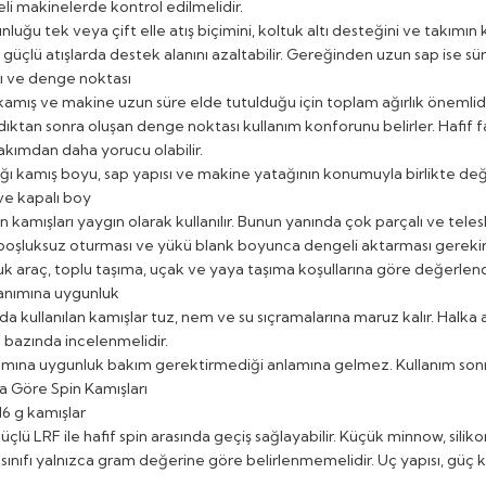
i makinelerde kontrol edilmelidir.
luğu tek veya çift elle atış biçimini, koltuk altı desteğini ve takımın ka
 güçlü atışlarda destek alanını azaltabilir. Gereğinden uzun sap ise sü
ğı ve denge noktası
kamış ve makine uzun süre elde tutulduğu için toplam ağırlık önemlidir
dıktan sonra oluşan denge noktası kullanım konforunu belirler. Hafif 
takımdan daha yorucu olabilir.
ığı kamış boyu, sap yapısı ve makine yatağının konumuyla birlikte değe
 ve kapalı boy
pin kamışları yaygın olarak kullanılır. Bunun yanında çok parçalı ve tel
 boşluksuz oturması ve yükü blank boyunca dengeli aktarması gerekir. 
uk araç, toplu taşıma, uçak ve yaya taşıma koşullarına göre değerlendi
lanımına uygunluk
nda kullanılan kamışlar tuz, nem ve su sıçramalarına maruz kalır. Halka
 bazında incelenmelidir.
ımına uygunluk bakım gerektirmediği anlamına gelmez. Kullanım son
na Göre Spin Kamışları
16 g kamışlar
güçlü LRF ile hafif spin arasında geçiş sağlayabilir. Küçük minnow, silikon,
sınıfı yalnızca gram değerine göre belirlenmemelidir. Uç yapısı, güç ko