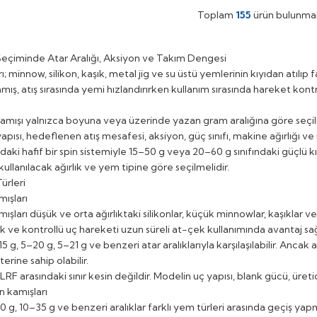
Toplam
155
ürün bulunmak
Seçiminde Atar Aralığı, Aksiyon ve Takım Dengesi
ı; minnow, silikon, kaşık, metal jig ve su üstü yemlerinin kıyıdan atılıp f
amış, atış sırasında yemi hızlandırırken kullanım sırasında hareket kon
amışı yalnızca boyuna veya üzerinde yazan gram aralığına göre seçilm
 yapısı, hedeflenen atış mesafesi, aksiyon, güç sınıfı, makine ağırlığı ve 
ndaki hafif bir spin sistemiyle 15–50 g veya 20–60 g sınıfındaki güçlü k
 kullanılacak ağırlık ve yem tipine göre seçilmelidir.
ürleri
mışları
mışları düşük ve orta ağırlıktaki silikonlar, küçük minnowlar, kaşıklar v
ık ve kontrollü uç hareketi uzun süreli at-çek kullanımında avantaj sağ
15 g, 5–20 g, 5–21 g ve benzeri atar aralıklarıyla karşılaşılabilir. Anca
erine sahip olabilir.
e LRF arasındaki sınır kesin değildir. Modelin uç yapısı, blank gücü, üretici
in kamışları
 g, 10–35 g ve benzeri aralıklar farklı yem türleri arasında geçiş yapm