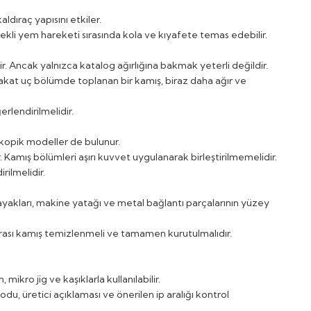
ldıraç yapısını etkiler.
rekli yem hareketi sırasında kola ve kıyafete temas edebilir.
. Ancak yalnızca katalog ağırlığına bakmak yeterli değildir.
fakat uç bölümde toplanan bir kamış, biraz daha ağır ve
rlendirilmelidir.
eskopik modeller de bulunur.
Kamış bölümleri aşırı kuvvet uygulanarak birleştirilmemelidir.
rilmelidir.
 ayakları, makine yatağı ve metal bağlantı parçalarının yüzey
rası kamış temizlenmeli ve tamamen kurutulmalıdır.
 mikro jig ve kaşıklarla kullanılabilir.
du, üretici açıklaması ve önerilen ip aralığı kontrol