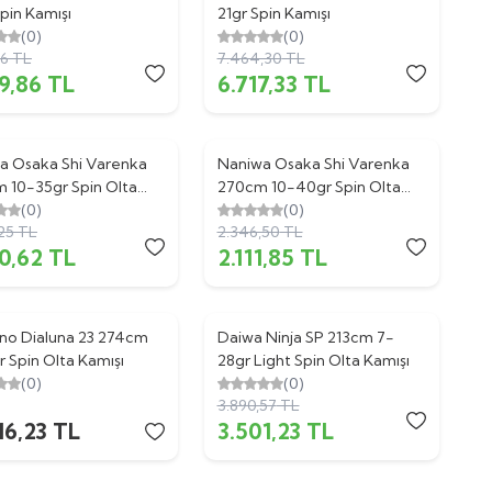
pin Kamışı
21gr Spin Kamışı
(0)
(0)
56
TL
7.464,30
TL
9,86
TL
6.717,33
TL
a Osaka Shi Varenka
Naniwa Osaka Shi Varenka
%
10
 10-35gr Spin Olta
270cm 10-40gr Spin Olta
ı
(0)
Kamışı
(0)
25
TL
2.346,50
TL
0,62
TL
2.111,85
TL
no Dialuna 23 274cm
Daiwa Ninja SP 213cm 7-
%
10
 Spin Olta Kamışı
28gr Light Spin Olta Kamışı
(0)
(0)
3.890,57
TL
16,23
TL
3.501,23
TL