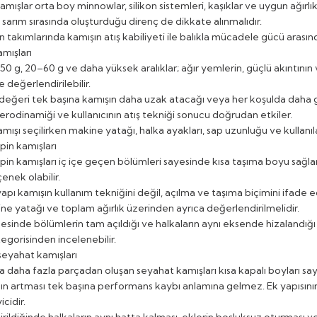
kamışlar orta boy minnowlar, silikon sistemleri, kaşıklar ve uygun ağırlık
l, sarım sırasında oluşturduğu direnç de dikkate alınmalıdır.
in takımlarında kamışın atış kabiliyeti ile balıkla mücadele gücü arasın
amışları
50 g, 20–60 g ve daha yüksek aralıklar; ağır yemlerin, güçlü akıntı
 değerlendirilebilir.
değeri tek başına kamışın daha uzak atacağı veya her koşulda daha 
rodinamiği ve kullanıcının atış tekniği sonucu doğrudan etkiler.
mışı seçilirken makine yatağı, halka ayakları, sap uzunluğu ve kullanıla
pin kamışları
pin kamışları iç içe geçen bölümleri sayesinde kısa taşıma boyu sağl
çenek olabilir.
apı kamışın kullanım tekniğini değil, açılma ve taşıma biçimini ifade e
kine yatağı ve toplam ağırlık üzerinden ayrıca değerlendirilmelidir.
esinde bölümlerin tam açıldığı ve halkaların aynı eksende hizalandığı
egorisinden incelenebilir.
seyahat kamışları
a daha fazla parçadan oluşan seyahat kamışları kısa kapalı boyları say
nın artması tek başına performans kaybı anlamına gelmez. Ek yapısının
icidir.