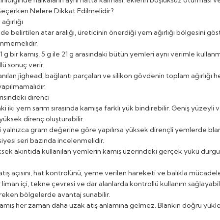
tirildiğinde halkaların aynı hatta kalması, eklerin boşluksuz oturması 
Seçerken Nelere Dikkat Edilmelidir?
ğırlığı
e belirtilen atar aralığı, üreticinin önerdiği yem ağırlığı bölgesini gös
enmemelidir.
 g bir kamış, 5 g ile 21 g arasındaki bütün yemleri aynı verimle kullan
lü sonuç verir.
lanılan jighead, bağlantı parçaları ve silikon gövdenin toplam ağırlığı
apılmamalıdır.
risindeki direnci
aki iki yem sarım sırasında kamışa farklı yük bindirebilir. Geniş yüzey
yüksek direnç oluşturabilir.
 yalnızca gram değerine göre yapılırsa yüksek dirençli yemlerde blank
iyesi seri bazında incelenmelidir.
ksek akıntıda kullanılan yemlerin kamış üzerindeki gerçek yükü durgun 
tış açısını, hat kontrolünü, yeme verilen hareketi ve balıkla mücadele
 liman içi, tekne çevresi ve dar alanlarda kontrollü kullanım sağlayabi
eken bölgelerde avantaj sunabilir.
mış her zaman daha uzak atış anlamına gelmez. Blankın doğru yüklenmes