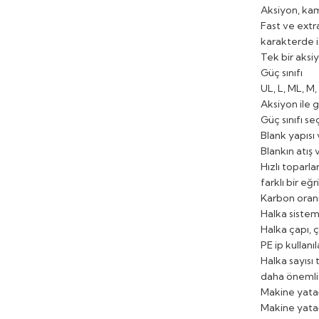
Aksiyon, kam
Fast ve extr
karakterde i
Tek bir aksiy
Güç sınıfı
UL, L, ML, M
Aksiyon ile g
Güç sınıfı se
Blank yapısı 
Blankın atış
Hızlı toparla
farklı bir eğ
Karbon oranı 
Halka sistem
Halka çapı, 
PE ip kullan
Halka sayısı 
daha önemlid
Makine yata
Makine yatağ