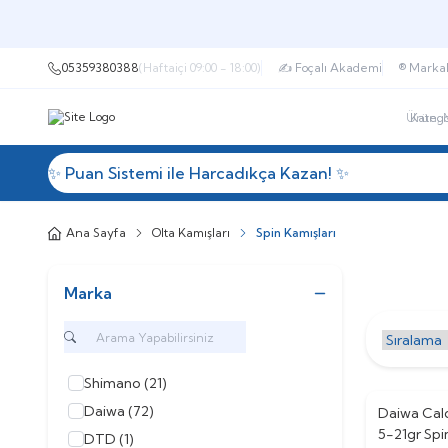
05359380388
(Haftaiçi 09:00 - 18:00)
✍ Foçalı Akademi
®️ Marka
✨ Puan Sistemi ile Harcadıkça Kazan! ✨
Kategorile
Ana Sayfa
Olta Kamışları
Spin Kamışları
Marka
Shimano
(21)
Daiwa
(72)
Daiwa Cal
%
10
5-21gr Spi
DTD
(1)