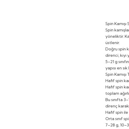
Spin Kamışı 
Spin kamışlar
yöneliktir. K
üstlenir.
Doğru spin k
direnci, kıyı
5–21 g sınıfı
yapısı en sık
Spin Kamışı T
Hafif spin ka
Hafif spin ka
toplam ağırl
Bu sınıfta 3–
direnç karakt
Hafif spin il
Orta sınıf sp
7–28 g, 10–30