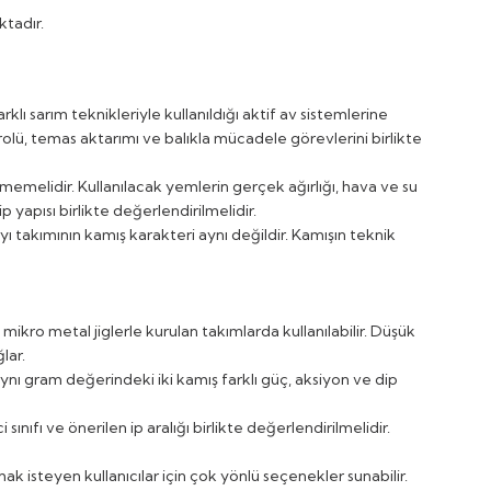
tadır.
arklı sarım teknikleriyle kullanıldığı aktif av sistemlerine
trolü, temas aktarımı ve balıkla mücadele görevlerini birlikte
emelidir. Kullanılacak yemlerin gerçek ağırlığı, hava ve su
ip yapısı birlikte değerlendirilmelidir.
ıyı takımının kamış karakteri aynı değildir. Kamışın teknik
e mikro metal jiglerle kurulan takımlarda kullanılabilir. Düşük
lar.
k aynı gram değerindeki iki kamış farklı güç, aksiyon ve dip
 sınıfı ve önerilen ip aralığı birlikte değerlendirilmelidir.
ak isteyen kullanıcılar için çok yönlü seçenekler sunabilir.