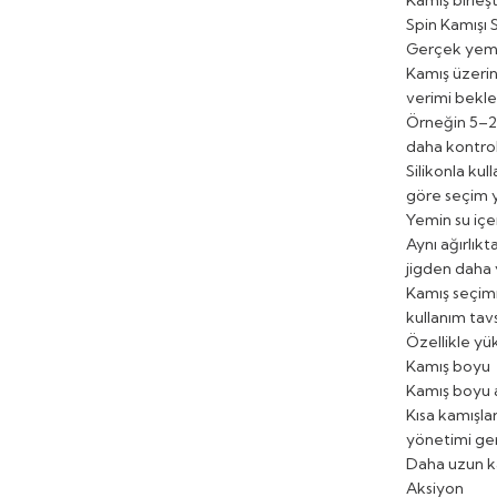
Kamış birleş
Spin Kamışı 
Gerçek yem a
Kamış üzerind
verimi bekl
Örneğin 5–21
daha kontrol
Silikonla kul
göre seçim y
Yemin su içe
Aynı ağırlıkt
jigden daha 
Kamış seçimi
kullanım tavs
Özellikle yü
Kamış boyu
Kamış boyu a
Kısa kamışlar
yönetimi ger
Daha uzun ka
Aksiyon