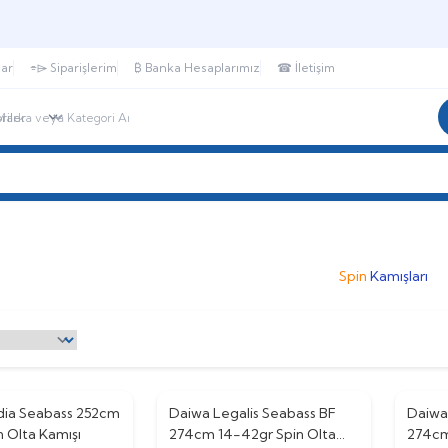
🎁 Puan Sistemi ile
Harcadıkça Kazan!
🎁
lar
⌯⌲ Siparişlerim
₿ Banka Hesaplarımız
☎ İletişim
r
SHIMANO®
DAIWA®
DTD®
HANFISH®
Spin
Kamışları
dia Seabass 252cm
Daiwa Legalis Seabass BF
%
10
Daiwa
%
10
n Olta Kamışı
274cm 14-42gr Spin Olta
274cm