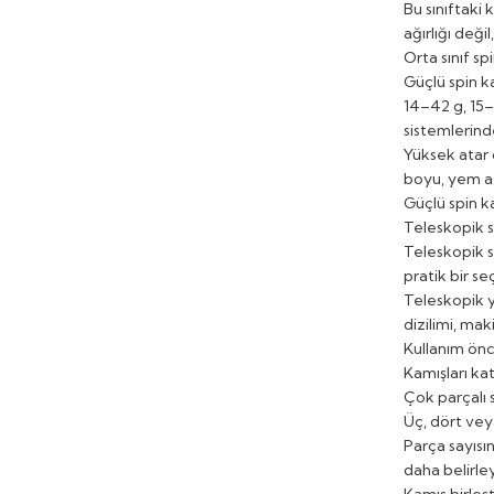
Bu sınıftaki 
ağırlığı deği
Orta sınıf sp
Güçlü spin k
14–42 g, 15–
sistemlerinde
Yüksek atar 
boyu, yem ae
Güçlü spin ka
Teleskopik s
Teleskopik s
pratik bir se
Teleskopik y
dizilimi, ma
Kullanım önc
Kamışları
kat
Çok parçalı 
Üç, dört vey
Parça sayısı
daha belirley