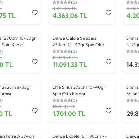
0)
Kamışı
(0)
Kamış
L
4.847,85
TL
4.668
75
TL
4.363,06
TL
4.2
ker 270cm 10-30gr
Daiwa Caldia Seabass
%
10
Shima
 Spin Kamışı
270cm 14-42gr Spin Olta
5-21gr
0)
Kamışı
(0)
L
12.324,70
TL
00
TL
11.091,33
TL
14.3
ar 272cm 8-32gr
Effe Sirius 272cm 10-40gr
%
10
Shima
Kamışı
Spin Olta Kamışı
Spinn
0)
(0)
Olta K
L
1.890,00
TL
0
TL
1.701,00
TL
29.
assterra A 274cm
Daiwa Exceler EF 198cm 7-
%
10
Daiwa
%
10