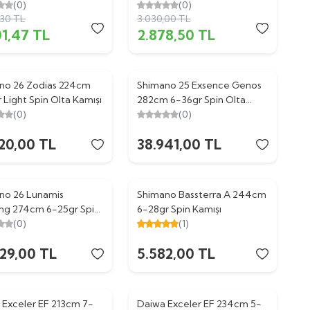
ı
(0)
(0)
,30
TL
3.030,00
TL
01,47
TL
2.878,50
TL
no 26 Zodias 224cm
Shimano 25 Exsence Genos
 Light Spin Olta Kamışı
282cm 6-36gr Spin Olta
(0)
Kamışı
(0)
20,00
TL
38.941,00
TL
no 26 Lunamis
Shimano Bassterra A 244cm
ing 274cm 6-25gr Spin
6-28gr Spin Kamışı
amışı
(0)
(1)
829,00
TL
5.582,00
TL
 Exceler EF 213cm 7-
Daiwa Exceler EF 234cm 5-
%
10