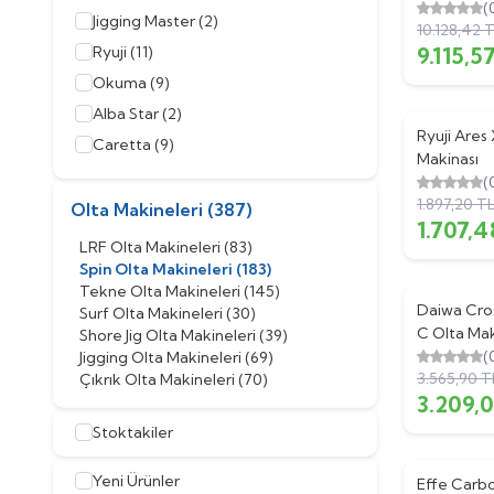
(
Jigging Master
(2)
10.128,42
T
Ryuji
(11)
9.115,5
Okuma
(9)
Alba Star
(2)
Ryuji Ares
%
10
Caretta
(9)
Makinası
Effe
(2)
(
1.897,20
T
Ryobi
(3)
Olta Makineleri
(387)
1.707,4
SEA HORSE
(3)
LRF Olta Makineleri
(83)
Spin Olta Makineleri
(183)
Tekne Olta Makineleri
(145)
Daiwa Cros
%
10
Surf Olta Makineleri
(30)
C Olta Mak
Shore Jig Olta Makineleri
(39)
(
Jigging Olta Makineleri
(69)
3.565,90
T
Çıkrık Olta Makineleri
(70)
3.209,
Stoktakiler
Yeni Ürünler
Effe Carb
%
10