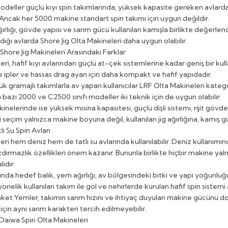
modeller güçlü kıyı spin takımlarında, yüksek kapasite gereken avlarda
r. Ancak her 5000 makine standart spin takımı için uygun değildir.
rlığı, gövde yapısı ve sarım gücü kullanılan kamışla birlikte değerlend
ndığı avlarda
Shore Jig Olta Makineleri
daha uygun olabilir.
 Shore Jig Makineleri Arasındaki Farklar
ri, hafif kıyı avlarından güçlü at-çek sistemlerine kadar geniş bir kull
e ipler ve hassas drag ayarı için daha kompakt ve hafif yapıdadır.
ük gramajlı takımlarla av yapan kullanıcılar
LRF Olta Makineleri
kategor
n bazı 2000 ve C2500 sınıfı modeller iki teknik için de uygun olabilir.
inelerinde ise yüksek misina kapasitesi, güçlü dişli sistemi, rijit gövde 
ki seçim yalnızca makine boyuna değil, kullanılan jig ağırlığına, kamış
ı Su Spin Avları
eri hem deniz hem de tatlı su avlarında kullanılabilir. Deniz kullanı
zdırmazlık özellikleri önem kazanır. Bununla birlikte hiçbir makine ya
ıdır.
arında hedef balık, yem ağırlığı, av bölgesindeki bitki ve yapı yoğunlu
yönelik kullanılan takım ile göl ve nehirlerde kurulan hafif spin sistemi
ket Yemler
, takımın sarım hızını ve ihtiyaç duyulan makine gücünü 
için aynı sarım karakteri tercih edilmeyebilir.
Daiwa Spin Olta Makineleri