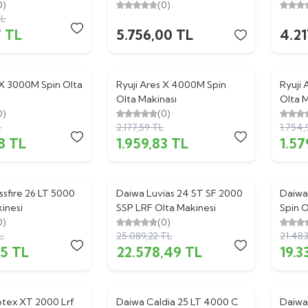
0)
(0)
L
7
TL
5.756,00
TL
4.21
 X 3000M Spin Olta
Ryuji Ares X 4000M Spin
%
10
Ryuji 
%
10
Olta Makinası
Olta M
0)
(0)
L
2.177,59
TL
1.754,
8
TL
1.959,83
TL
1.57
sfire 26 LT 5000
Daiwa Luvias 24 ST SF 2000
%
10
Daiwa 
%
10
inesi
SSP LRF Olta Makinesi
Spin O
0)
(0)
L
25.089,22
TL
21.483
05
TL
22.578,49
TL
19.3
otex XT 2000 Lrf
Daiwa Caldia 25 LT 4000 C
%
10
Daiwa
%
10