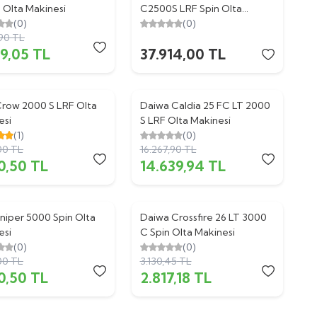
 Olta Makinesi
C2500S LRF Spin Olta
(0)
Makinesi
(0)
,90
TL
9,05
TL
37.914,00
TL
 Crow 2000 S LRF Olta
Daiwa Caldia 25 FC LT 2000
%
10
esi
S LRF Olta Makinesi
(1)
(0)
00
TL
16.267,90
TL
0,50
TL
14.639,94
TL
Sniper 5000 Spin Olta
Daiwa Crossfire 26 LT 3000
%
10
esi
C Spin Olta Makinesi
(0)
(0)
00
TL
3.130,45
TL
0,50
TL
2.817,18
TL