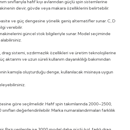
m sınıflarıyla hafif kıyı avlarından güçlü spin sistemlerine
makinenin devir, gövde veya makara özelliklerini belirtebilir.
asite ve güç dengesine yönelik geniş alternatifler sunar. C, D
gi verebilir.
a makinelerini güncel stok bilgileriyle sunar. Model seçiminde
labilirsiniz.
 drag sistemi, sızdırmazlık özellikleri ve üretim teknolojilerine
üç aktarımı ve uzun süreli kullanım dayanıklılığı bakımından
nenin kamışla oluşturduğu denge, kullanılacak misinaya uygun
eyebilirsiniz.
esine göre seçilmelidir. Hafif spin takımlarında 2000–2500,
nıfları değerlendirilebilir. Marka numaralandırmaları farklılık
r. Bazı serilerde ise 3000 model daha güçlü kol, farklı drag