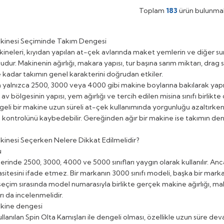
Toplam
183
ürün bulunmak
akinesi Seçiminde Takım Dengesi
kineleri, kıyıdan yapılan at-çek avlarında maket yemlerin ve diğer sun
dur. Makinenin ağırlığı, makara yapısı, tur başına sarım miktarı, drag 
adar takımın genel karakterini doğrudan etkiler.
yalnızca 2500, 3000 veya 4000 gibi makine boylarına bakılarak yapıl
 av bölgesinin yapısı, yem ağırlığı ve tercih edilen misina sınıfı birlikte
geli bir makine uzun süreli at-çek kullanımında yorgunluğu azaltırken,
m kontrolünü kaybedebilir. Gereğinden ağır bir makine ise takımın de
kinesi Seçerken Nelere Dikkat Edilmelidir?
u
erinde 2500, 3000, 4000 ve 5000 sınıfları yaygın olarak kullanılır. A
itesini ifade etmez. Bir markanın 3000 sınıfı modeli, başka bir marka
eçim sırasında model numarasıyla birlikte gerçek makine ağırlığı, mak
ı da incelenmelidir.
kine dengesi
llanılan
Spin Olta Kamışları
ile dengeli olması, özellikle uzun süre d