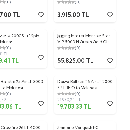
(0)
(0)
7,00
TL
3.915,00
TL
Ares X 2000S Lrf Spin
Jigging Master Monster Star
akinası
VIP 5000 H Green Gold Olta
(0)
Makinesi
(0)
91
TL
9,41
TL
55.825,00
TL
Ballistic 25 Air LT 3000
Daiwa Ballistic 25 Air LT 2000
%
10
lta Makinesi
SP LRF Olta Makinesi
(0)
(0)
,79
TL
21.983,24
TL
33,86
TL
19.783,33
TL
 Crossfire 26 LT 4000
Shimano Vanquish FC