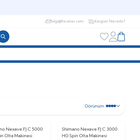
bilgi@focaliav.com
Kargom Nerede?
Hesabım
Favorilerim
Sepetim
i
Görünüm :
no Nexave FJ C 5000
Shimano Nexave FJ C 3000
in Olta Makinesi
HG Spin Olta Makinesi