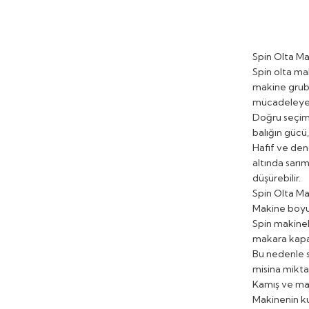
Spin Olta M
Spin olta ma
makine grubu
mücadeleye k
Doğru seçim 
balığın gücü,
Hafif ve den
altında sarı
düşürebilir.
Spin Olta Ma
Makine boy
Spin makinel
makara kapas
Bu nedenle s
misina miktar
Kamış ve ma
Makinenin ku