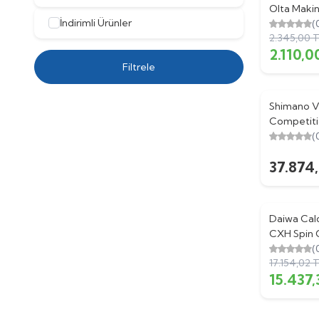
Olta Makin
İndirimli Ürünler
(
2.345,00
T
2.110,0
Filtrele
Shimano V
Competiti
LRF Spin O
(
37.874
Daiwa Cal
%
10
CXH Spin O
(
17.154,02
T
15.437,