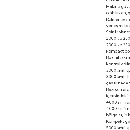
Gövde ve dişl
Makine gövde
olabilirken,
Rulman sayısı
yerleşimi top
Spin Makines
2000 ve 2500
2000 ve 2500 
kompakt gövd
Bu sınıftaki
kontrol edi
3000 sınıfı s
3000 sınıfı, 
çeşitli hedef
Bazı seriler
içerisindeki 
4000 sınıfı s
4000 sınıfı m
bölgeler, ir
Kompakt gövd
5000 sınıfı s