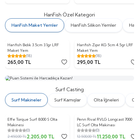
HanFish Özel Kategori
HanFish Maket Yemler
HanFish Silikon Yemler
HanF
Hanfish Bıdık 3.5cm 3.1gr LRF
Hanfish Zıpır KG 5cm 4.5gr LRF
Maket Yem
Maket Yem
(18)
(18)
265,00
TL
295,00
TL
Surf Casting
Surf Makineler
Surf Kamışlar
Olta İğneleri
Olt
Effe Torque Surf 8000 S Olta
Penn Rival RVLG Longcast 7000
%
10
%
10
Makinesi
LC Surf Olta Makinası
(0)
(0)
2.205,00
TL
11.250,00
TL
2.450,00
TL
12.500,00
TL