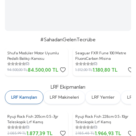
#SahadanGelenTecrübe
Shufa Modüler Motor Uyumlu
Seaguar FXR Fune 100 Metre
%
11
%
10
Pedallı Balıkçı Kanosu
FluoroCarbon Misina
(0)
(0)
84.500,00
TL
1.180,80
TL
94.500,00
TL
1.312,00
TL
LRF Ekipmanları
LRF Kamışları
LRF Makineleri
LRF Yemler
LRF 
Ryuji Rock Fish 205cm 0.5-7gr
Ryuji Rock Fish 228cm 0.5-10gr
%
10
%
10
Teleskopik Lrf Kamış
Teleskopik Lrf Kamış
(0)
(0)
1.877,39
TL
1.966,93
TL
2.085,99
TL
2.185,48
TL