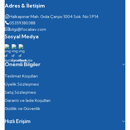
Adres & İletişim
Halkapınar Mah. Gıda Çarşısı 1004 Sok. No:1 P14
05359380388
bilgi@focaliav.com
Sosyal Medya
Önemli Bilgiler
Teslimat Koşulları
Üyelik Sözleşmesi
Satış Sözleşmesi
Garanti ve İade Koşulları
Gizlilik ve Güvenlik
Hızlı Erişim