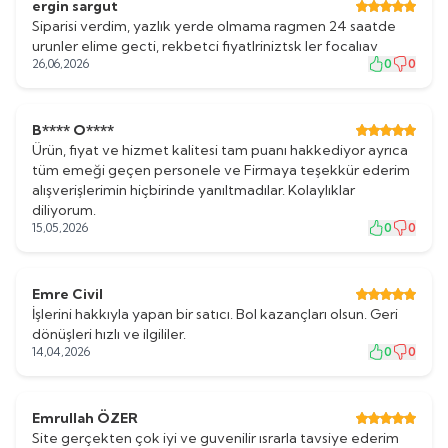
ergin sargut
Siparisi verdim, yazlık yerde olmama ragmen 24 saatde
urunler elime gecti, rekbetci fiyatlriniztsk ler focalıav
26,06,2026
0
0
B**** O****
Ürün, fiyat ve hizmet kalitesi tam puanı hakkediyor ayrıca
tüm emeği geçen personele ve Firmaya teşekkür ederim
alışverişlerimin hiçbirinde yanıltmadılar. Kolaylıklar
diliyorum.
15,05,2026
0
0
Emre Civil
İşlerini hakkıyla yapan bir satıcı. Bol kazançları olsun. Geri
dönüşleri hızlı ve ilgililer.
14,04,2026
0
0
Emrullah ÖZER
Site gerçekten çok iyi ve guvenilir ısrarla tavsiye ederim