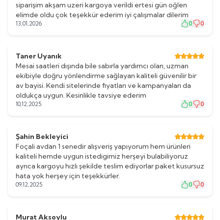
siparişim akşam uzeri kargoya verildi ertesi gün oğlen
elimde oldu çok teşekkür ederim iyi çalışmalar dilerim
13,01,2026
0
0
Taner Uyanık
Mesai saatleri dışında bile sabırla yardımcı olan, uzman
ekibiyle doğru yönlendirme sağlayan kaliteli güvenilir bir
av bayisi. Kendi sitelerinde fiyatları ve kampanyaları da
oldukça uygun. Kesinlikle tavsiye ederim
10,12,2025
0
0
Şahin Bekleyici
Foçali avdan 1 senedir alışveriş yapıyorum hem ürünleri
kaliteli hemde uygun istedigimiz herşeyi bulabiliyoruz
ayrıca kargoyu hızlı şekilde teslim ediyorlar paket kusursuz
hata yok herşey için teşekkürler.
09,12,2025
0
0
Murat Aksoylu