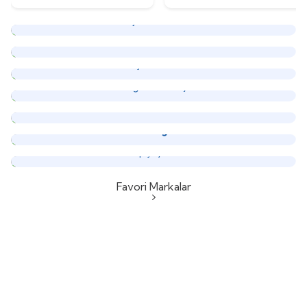
Balıkçı Aksesuarları
Yüz Güldüren
İndirimler
En Güçlü
Makineler
En Sağlam
Kamışlar
En Avcı
Yemler
En Keskin
İğneler
Aman Kepçeyi
Unutma!
Favori Markalar
Shimano
Daiwa
DTD