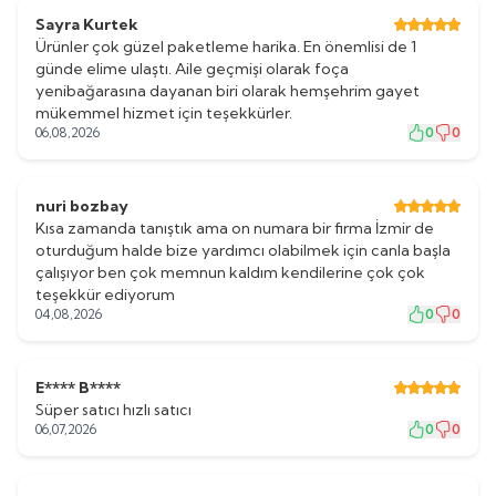
Sayra Kurtek
Ürünler çok güzel paketleme harika. En önemlisi de 1
günde elime ulaştı. Aile geçmişi olarak foça
yenibağarasına dayanan biri olarak hemşehrim gayet
mükemmel hizmet için teşekkürler.
06,08,2026
0
0
nuri bozbay
Kısa zamanda tanıştık ama on numara bir firma İzmir de
oturduğum halde bize yardımcı olabilmek için canla başla
çalışıyor ben çok memnun kaldım kendilerine çok çok
teşekkür ediyorum
04,08,2026
0
0
E**** B****
Süper satıcı hızlı satıcı
06,07,2026
0
0