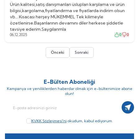
Ürün kalitesi,satış danışmanları üslupları karşılama ve ürün
bilgisi,kargolama,fiyatlandırma ve fiyatlarda indirim olsun
vb… Kısacası herşey MÜKEMMEL Tek kilimeyle
özetlenirse.Başarılarının devamını diler herkese şiddetle
tavsiye ederim.Saygılarımla
06,12,2025
0
0
Önceki
Sonraki
E-Bülten Aboneliği
Kampanya ve yeniliklerden haberdar olmak için e-bültenimize abone
olun!
Kayıt
KVKK Sözleşmesi'ni
okudum, kabul ediyorum.