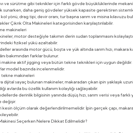
 avı ve sürütme gibi teknikler için farklı gövde büyüklüklerinde mekan
ık sunarken, daha geniş gövdeler yüksek kapasite gerektiren sistemle
kol yönü, drag tipi, devir oranı, tur başına sarım ve misina kılavuzu b
ekler
Çıkrık Olta Makineleri
kategorisinden karşılaştırılabilir.
ekne makineleri
akineler, motor desteğiyle takımın derin sudan toplanmasını kolaylaştı
rindeki fiziksel yükü azaltabilir.
odeller arasında motor gücü, boşta ve yük altında sarım hızı, makara ka
ânı bakımından farklar bulunur.
i makine aktif jigging veya bütün tekne teknikleri için uygun değildir. 
nırlar model bazında incelenmelidir.
C tekne makineleri
 dijital sayaç bulunan makineler, makaradan çıkan ipin yaklaşık uzunl
ldiği avlarda bu özellik kullanım kolaylığı sağlayabilir.
dellerde derinlik bilgisinin yanında düşüş hızı, sarım verisi veya farklı 
değişir.
 kesin ölçüm olarak değerlendirilmemelidir. İpin gerçek çapı, makaran
leyebilir.
Makinesi Seçerken Nelere Dikkat Edilmelidir?