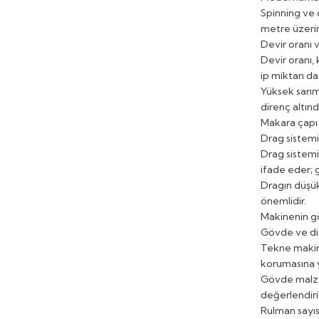
Spinning ve ç
metre üzerin
Devir oranı v
Devir oranı,
ip miktarı da
Yüksek sarım
direnç altınd
Makara çapı d
Drag sistemi
Drag sistemi
ifade eder; 
Dragın düşük
önemlidir.
Makinenin gö
Gövde ve diş
Tekne makinel
korumasına y
Gövde malzeme
değerlendiril
Rulman sayıs