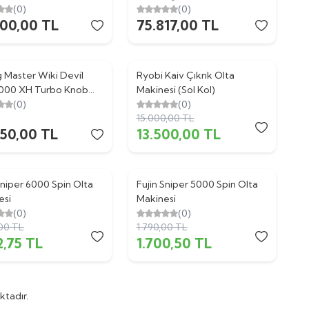
ol) Titanium Blue Jig
(0)
Gold Jig Olta Makinesi
(0)
500,00
TL
75.817,00
TL
Makinesi
g Master Wiki Devil
Ryobi Kaiv Çıkrık Olta
%
10
2000 XH Turbo Knob
Makinesi (Sol Kol)
ol) Black Red Jig Olta
(0)
(0)
15.000,00
TL
esi
750,00
TL
13.500,00
TL
Sniper 6000 Spin Olta
Fujin Sniper 5000 Spin Olta
%
5
esi
Makinesi
(0)
(0)
,00
TL
1.790,00
TL
2,75
TL
1.700,50
TL
tadır.