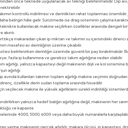
inden önce teknede uygulanacak av tekniği belirlenmelidir. Dip avı, j
rektirebilir.
akımın kontrollü indirilmesi ve derinlikten rahat toplanması önemlidir.
aha belirgin hâle gelir. Sürütmede ise drag sisteminin çalışma karakt
teknikte kullanılacak makine seçilirken özellikler arasında dengeli bir
ve akıntı
arttıkça makaradan çıkan ip miktarı ve takımın su içerisindeki direnci arta
ım mesafesi av derinliğinin üzerine çıkabilir.
itesi belirlenirken derinliğin üzerinde güvenli bir pay bırakılmalıdır.
e, fazla ip kullanımına ve gereksiz takım ağırlığına neden olabilir.
ım ağırlığı, yalnızca kapasiteyi değil makinenin dişli ve kol sistemine 
şun ağırlığı
 avında kullanılan takımın toplam ağırlığı makine seçimini doğrudan et
irenç, özellikle derin sudan toplama sırasında hissedilir.
çin seçilecek makine ile yüksek ağırlıkların sürekli indirildiği sistemle
ndirilirken yalnızca hedef balığın ağırlığına değil, makinenin her sar
klüğü ve kapasite
lerinde 4000, 5000, 6000 veya daha büyük numaralarla karşılaşılabi
sı yerine makinenin gerçek ağırlığı, makara ölçüsü, ip kapasitesi, dra