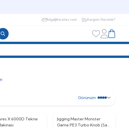
bilgi@focaliav.com
Kargom Nerede?
Hesabım
Favorilerim
Sepetim
ri
Görünüm :
 Ares X 6000D Tekne
Jigging Master Monster
akinası
Game PE3 Turbo Knob (Sağ