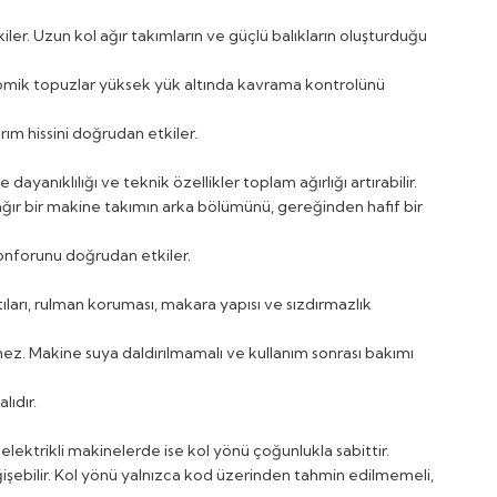
er. Uzun kol ağır takımların ve güçlü balıkların oluşturduğu
nomik topuzlar yüksek yük altında kavrama kontrolünü
ım hissini doğrudan etkiler.
anıklılığı ve teknik özellikler toplam ağırlığı artırabilir.
rı ağır bir makine takımın arka bölümünü, gereğinden hafif bir
onforunu doğrudan etkiler.
ları, rulman koruması, makara yapısı ve sızdırmazlık
z. Makine suya daldırılmamalı ve kullanım sonrası bakımı
lıdır.
elektrikli makinelerde ise kol yönü çoğunlukla sabittir.
eğişebilir. Kol yönü yalnızca kod üzerinden tahmin edilmemeli,