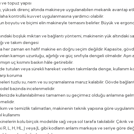
 ve topuz yapısı
, yüksek direnç altında makineye uygulanabilen mekanik avantajı etkil
daha kontrollü kuvvet uygulanmasına yardımcı olabilir.
n boyutu ve biçimi elin makineyle temasını belirler. Büyük ve ergo
sındaki boşluk miktarı ve bağlantı yöntemi, makinenin yük altındaki sar
ığı ve takım dengesi
 her zaman en hafif makine en doğru seçim değildir. Kapasite, gövde day
nılan kamışın uzunluğu, ağırlığı ve güç sınıfıyla dengeli olmalıdır. Aşı
ışın uç kısmını baskın hâle getirebilir.
de tutulan veya sürekli hareket verilen takımlarda denge, kullanım k
arşı koruma
leri tuzlu su, nem ve su sıçramalarına maruz kalabilir. Gövde bağlantı
del bazında incelenmelidir.
denizde kullanılabilmesi tamamen su geçirmez olduğu anlamına gelme
melidir.
akım ve temizlik talimatları, makinenin teknik yapısına göre uygulanma
l kullanımı
nelerin kolu birçok modelde sağ veya sol tarafa takılabilir. Çıkrık ve 
i R, L, H, HL, J veya JL gibi kodların anlamı markaya ve seriye göre d