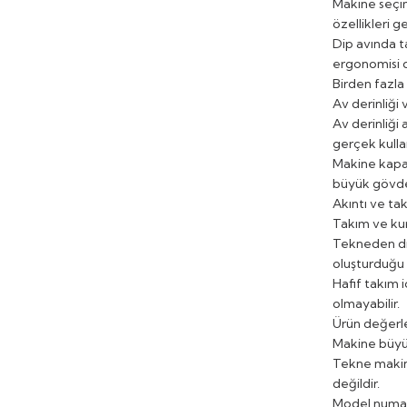
Makine seçim
özellikleri ge
Dip avında t
ergonomisi d
Birden fazla 
Av derinliği 
Av derinliği 
gerçek kullan
Makine kapas
büyük gövdey
Akıntı ve tak
Takım ve kur
Tekneden dip
oluşturduğu d
Hafif takım i
olmayabilir.
Ürün değerle
Makine büyü
Tekne makine
değildir.
Model numara