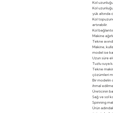
Kol uzunluğu
Kol uzunluğu
yük altında 
Kol topuzunu
artırabilir.
Kol bağlantı
Makine ağırl
Tekne avında
Makine, kulla
model ise kam
Uzun süre el
Tuzlu suya k
Tekne makine
çözümleri mo
Bir modelin 
ihmal edilme
Üreticinin b
Sağ ve sol ko
Spinning maki
Ürün adındak