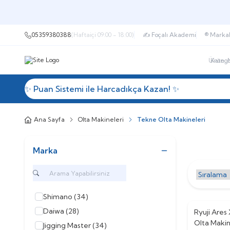
05359380388
(Haftaiçi 09:00 - 18:00)
✍ Foçalı Akademi
®️ Marka
✨ Puan Sistemi ile Harcadıkça Kazan! ✨
Kategorile
Ana Sayfa
Olta Makineleri
Tekne Olta Makineleri
Marka
Shimano
(34)
Daiwa
(28)
Ryuji Are
%
10
Olta Makin
Jigging Master
(34)