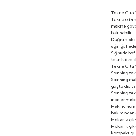
Tekne Olta 
Tekne olta m
makine gövdes
bulunabilir.
Doğru makine
ağırlığı, hed
Sığ suda hafi
teknik özelli
Tekne Olta M
Spinning te
Spinning mak
güçte dip tak
Spinning tekn
incelenmelid
Makine numar
bakımından ö
Mekanik çıkr
Mekanik çıkr
kompakt güç 