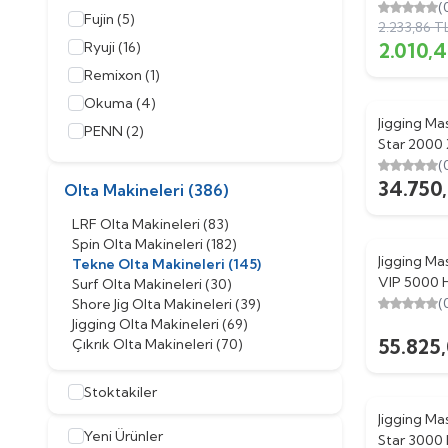
(
Fujin
(5)
2.233,86
T
Ryuji
(16)
2.010,
Remixon
(1)
Okuma
(4)
Jigging Ma
PENN
(2)
Star 2000
Alba Star
(5)
(Sağ Kol) 
(
34.750
Olta Makin
Banax
(1)
Olta Makineleri
(386)
Bauer
(2)
LRF Olta Makineleri
(83)
Caretta
(2)
Spin Olta Makineleri
(182)
Jigging Ma
Tekne Olta Makineleri
(145)
Effe
(2)
VIP 5000 
Surf Olta Makineleri
(30)
Ryobi
(2)
Makinesi
(
Shore Jig Olta Makineleri
(39)
Jigging Olta Makineleri
(69)
SEA HORSE
(4)
55.825
Çıkrık Olta Makineleri
(70)
Tica
(3)
Stoktakiler
Jigging Ma
Yeni Ürünler
Star 3000 