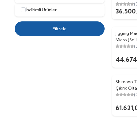
Kol) Black 
(
İndirimli Ürünler
36.500
Makinesi
Filtrele
Jigging Ma
Micro (Sol 
Olta Makin
(
44.674
Shimano Ta
Çıkrık Olt
Kol)
(
61.621,