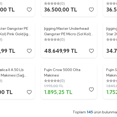
Blue Jig Olta
0)
(Sağ Kol) Titanium Gold Jig
(0)
(Sağ K
,00
TL
36.500,00
TL
36.
Olta Makinesi
Olta 
ster Gangster PE
Jigging Master Underhead
Jiggin
Kol) Pink Gold Jig
Gangster PE Micro (Sol Kol)
Star 
esi
0)
Gold Red Jig Olta Makinesi
(0)
(Sağ K
Makin
,99
TL
48.649,99
TL
34.
lica II A 50 Lb
Fujin Crow 5000 Olta
%
5
Fujin 
%
5
a Makinesi (Sağ
Makinesi
Makin
0)
(0)
1.995,00
TL
1.845
00
TL
1.895,25
TL
1.75
Toplam
145
ürün bulunmak