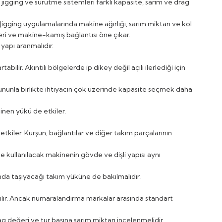
igging ve sürütme sistemleri farklı kapasite, sarım ve drag
 Jigging uygulamalarında makine ağırlığı, sarım miktarı ve kol
eri ve makine-kamış bağlantısı öne çıkar.
 yapı aranmalıdır.
bilir. Akıntılı bölgelerde ip dikey değil açılı ilerlediği için
 Bununla birlikte ihtiyacın çok üzerinde kapasite seçmek daha
binen yükü de etkiler.
kiler. Kurşun, bağlantılar ve diğer takım parçalarının
rde kullanılacak makinenin gövde ve dişli yapısı aynı
ımda taşıyacağı takım yüküne de bakılmalıdır.
lir. Ancak numaralandırma markalar arasında standart
g değeri ve tur başına sarım miktarı incelenmelidir.