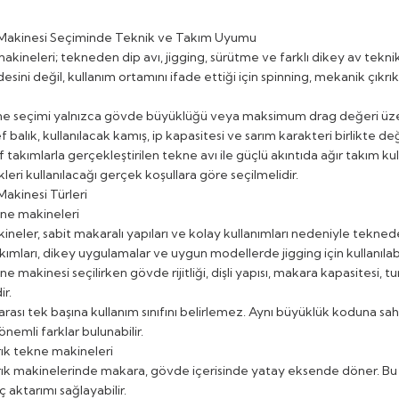
Makinesi Seçiminde Teknik ve Takım Uyumu
akineleri; tekneden dip avı, jigging, sürütme ve farklı dikey av teknik
ini değil, kullanım ortamını ifade ettiği için spinning, mekanik çıkrık
 seçimi yalnızca gövde büyüklüğü veya maksimum drag değeri üzerind
ef balık, kullanılacak kamış, ip kapasitesi ve sarım karakteri birlikte değ
f takımlarla gerçekleştirilen tekne avı ile güçlü akıntıda ağır takım kul
kleri kullanılacağı gerçek koşullara göre seçilmelidir.
akinesi Türleri
kne makineleri
ineler, sabit makaralı yapıları ve kolay kullanımları nedeniyle teknede
ımları, dikey uygulamalar ve uygun modellerde jigging için kullanılabil
e makinesi seçilirken gövde rijitliği, dişli yapısı, makara kapasitesi, 
ir.
ası tek başına kullanım sınıfını belirlemez. Aynı büyüklük koduna sah
nemli farklar bulunabilir.
ık tekne makineleri
ık makinelerinde makara, gövde içerisinde yatay eksende döner. Bu y
aktarımı sağlayabilir.