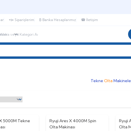
🎁 Puan Sistemi ile
Harcadıkça Kazan!
🎁
lar
⌯⌲ Siparişlerim
₿ Banka Hesaplarımız
☎ İletişim
r
SHIMANO®
DAIWA®
DTD®
HANFISH®
Tekne
Olta
Makinele
s X 5000M Tekne
Ryuji Ares X 4000M Spin
%
10
Ryuji
%
10
ası
Olta Makinası
Olta M