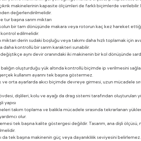
ıkrık makinelerinin kapasite ölçümleri de farklı biçimlerde verilebilir
den değerlendirilmelidir.
e tur başına sarım miktarı
 kolun bir tam dönüşünde makara veya rotorun kaç kez hareket ettiğini 
 kontrol edilmelidir.
 miktarı derin sudaki boşluğu veya takımı daha hızlı toplamak için ava
a daha kontrollü bir sarım karakteri sunabilir.
eğiştikçe aynı devir oranındaki iki makinenin bir kol dönüşünde sardığı 
 balığın oluşturduğu yük altında kontrollü biçimde ip verilmesini sağl
gerçek kullanım ayarını tek başına göstermez.
 ve orta ayarlarda akıcı biçimde devreye girmesi, uzun mücadele sır
vdesi, dişlileri, kolu ve ayağı da drag sistemi tarafından oluşturulan 
li yapısı
eri takım toplama ve balıkla mücadele sırasında tekrarlanan yükler altı
ardımcı olur.
si tek başına kalite göstergesi değildir. Tasarım, ana dişli ölçüsü, mil
melidir.
ı da tek başına makinenin güç veya dayanıklılık seviyesini belirlemez. 