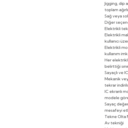
Jigging, dip
toplam ağırl
Sağ veya sol 
Diğer seçen
Elektrikli t
Elektrikli m
kullanıcı üze
Elektrikli m
kullanım imk
Her elektrikl
belirttiği sı
Sayaçlı ve I
Mekanik veya
tekrar indiri
IC ekranlı mo
modele göre 
Sayaç değeri
mesafeyi etki
Tekne Olta 
Av tekniği