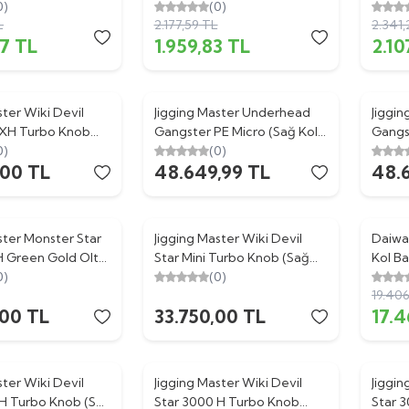
0)
(0)
L
2.177,59
TL
2.341,
47
TL
1.959,83
TL
2.10
ster Wiki Devil
Jigging Master Underhead
Jiggi
 XH Turbo Knob
Gangster PE Micro (Sağ Kol)
Gangst
Titanium Gold Jig
0)
Titanium Purple Olta
(0)
Titan
,00
TL
48.649,99
TL
48.
esi
Makinesi
Makin
ster Monster Star
Jigging Master Wiki Devil
Daiwa
%
10
H Green Gold Olta
Star Mini Turbo Knob (Sağ
Kol Ba
0)
Kol) Titanium Red Jig Olta
(0)
19.40
Makinesi
,00
TL
33.750,00
TL
17.
ster Wiki Devil
Jigging Master Wiki Devil
Jiggin
H Turbo Knob (Sol
Star 3000 H Turbo Knob
Star 