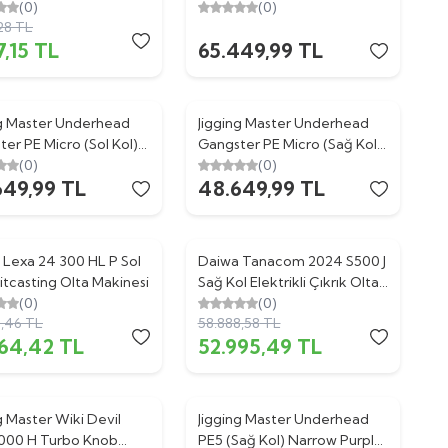
(0)
Kol) Titanium Purple Jig Olta
(0)
28
TL
Makinesi
7,15
TL
65.449,99
TL
ng Master Underhead
Jigging Master Underhead
er PE Micro (Sol Kol)
Gangster PE Micro (Sağ Kol)
ium Purple Olta
(0)
Gold Red Jig Olta Makinesi
(0)
649,99
TL
48.649,99
TL
esi
 Lexa 24 300 HL P Sol
Daiwa Tanacom 2024 S500 J
%
10
itcasting Olta Makinesi
Sağ Kol Elektrikli Çıkrık Olta
(0)
Makinesi
(0)
6,46
TL
58.888,58
TL
464,42
TL
52.995,49
TL
g Master Wiki Devil
Jigging Master Underhead
3000 H Turbo Knob
PE5 (Sağ Kol) Narrow Purple