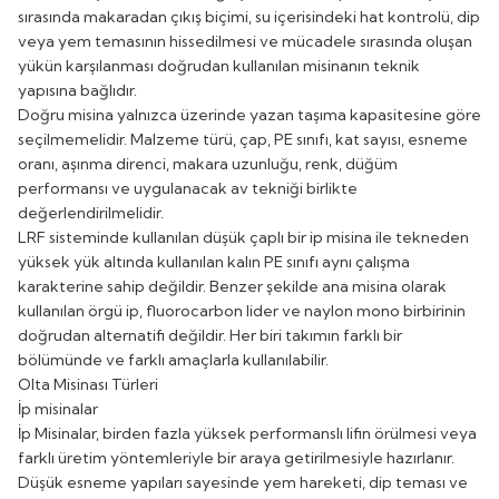
sırasında makaradan çıkış biçimi, su içerisindeki hat kontrolü, dip
veya yem temasının hissedilmesi ve mücadele sırasında oluşan
yükün karşılanması doğrudan kullanılan misinanın teknik
yapısına bağlıdır.
Doğru misina yalnızca üzerinde yazan taşıma kapasitesine göre
seçilmemelidir. Malzeme türü, çap, PE sınıfı, kat sayısı, esneme
oranı, aşınma direnci, makara uzunluğu, renk, düğüm
performansı ve uygulanacak av tekniği birlikte
değerlendirilmelidir.
LRF sisteminde kullanılan düşük çaplı bir ip misina ile tekneden
yüksek yük altında kullanılan kalın PE sınıfı aynı çalışma
karakterine sahip değildir. Benzer şekilde ana misina olarak
kullanılan örgü ip, fluorocarbon lider ve naylon mono birbirinin
doğrudan alternatifi değildir. Her biri takımın farklı bir
bölümünde ve farklı amaçlarla kullanılabilir.
Olta Misinası Türleri
İp misinalar
İp Misinalar
, birden fazla yüksek performanslı lifin örülmesi veya
farklı üretim yöntemleriyle bir araya getirilmesiyle hazırlanır.
Düşük esneme yapıları sayesinde yem hareketi, dip teması ve