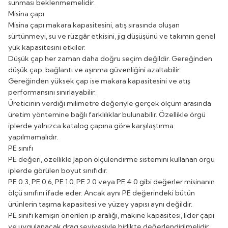
sunması beklenmemelidir.
Misina çapı
Misina çapı makara kapasitesini, atış sırasında oluşan
sürtünmeyi, su ve rüzgâr etkisini, jig düşüşünü ve takımın genel
yük kapasitesini etkiler.
Düşük çap her zaman daha doğru seçim değildir. Gereğinden
düşük çap, bağlantı ve aşınma güvenliğini azaltabilir.
Gereğinden yüksek çap ise makara kapasitesini ve atış
performansını sınırlayabilir.
Üreticinin verdiği milimetre değeriyle gerçek ölçüm arasında
üretim yöntemine bağlı farklılıklar bulunabilir. Özellikle örgü
iplerde yalnızca katalog çapına göre karşılaştırma
yapılmamalıdır.
PE sınıfı
PE değeri, özellikle Japon ölçülendirme sistemini kullanan örgü
iplerde görülen boyut sınıfıdır.
PE 0.3, PE 0.6, PE 1.0, PE 2.0 veya PE 4.0 gibi değerler misinanın
ölçü sınıfını ifade eder. Ancak aynı PE değerindeki bütün
ürünlerin taşıma kapasitesi ve yüzey yapısı aynı değildir.
PE sınıfı kamışın önerilen ip aralığı, makine kapasitesi, lider çapı
ve uygulanacak drag seviyesiyle birlikte değerlendirilmelidir.