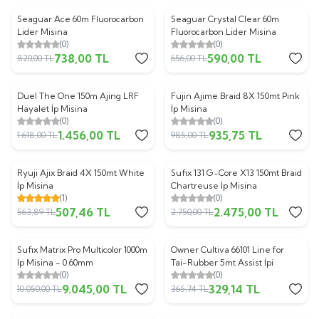
Seaguar Ace 60m Fluorocarbon
Seaguar Crystal Clear 60m
%
10
%
10
Lider Misina
Fluorocarbon Lider Misina
(0)
(0)
738,00
TL
590,00
TL
820,00
TL
656,00
TL
Duel The One 150m Ajing LRF
Fujin Ajime Braid 8X 150mt Pink
%
10
%
5
Hayalet İp Misina
İp Misina
(0)
(0)
1.456,00
TL
935,75
TL
1.618,00
TL
985,00
TL
Ryuji Ajix Braid 4X 150mt White
Sufix 131 G-Core X13 150mt Braid
%
10
%
10
İp Misina
Chartreuse İp Misina
(1)
(0)
507,46
TL
2.475,00
TL
563,89
TL
2.750,00
TL
Sufix Matrix Pro Multicolor 1000m
Owner Cultiva 66101 Line for
%
10
%
10
İp Misina - 0.60mm
Tai-Rubber 5mt Assist İpi
(0)
(0)
9.045,00
TL
329,14
TL
10.050,00
TL
365,74
TL