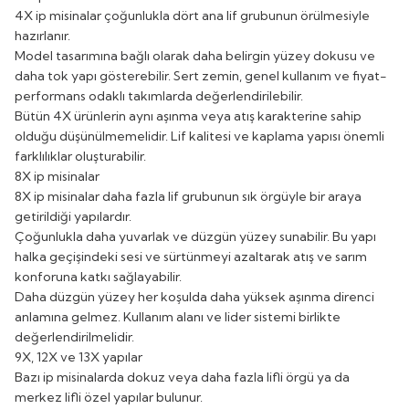
4X ip misinalar çoğunlukla dört ana lif grubunun örülmesiyle
hazırlanır.
Model tasarımına bağlı olarak daha belirgin yüzey dokusu ve
daha tok yapı gösterebilir. Sert zemin, genel kullanım ve fiyat-
performans odaklı takımlarda değerlendirilebilir.
Bütün 4X ürünlerin aynı aşınma veya atış karakterine sahip
olduğu düşünülmemelidir. Lif kalitesi ve kaplama yapısı önemli
farklılıklar oluşturabilir.
8X ip misinalar
8X ip misinalar daha fazla lif grubunun sık örgüyle bir araya
getirildiği yapılardır.
Çoğunlukla daha yuvarlak ve düzgün yüzey sunabilir. Bu yapı
halka geçişindeki sesi ve sürtünmeyi azaltarak atış ve sarım
konforuna katkı sağlayabilir.
Daha düzgün yüzey her koşulda daha yüksek aşınma direnci
anlamına gelmez. Kullanım alanı ve lider sistemi birlikte
değerlendirilmelidir.
9X, 12X ve 13X yapılar
Bazı ip misinalarda dokuz veya daha fazla lifli örgü ya da
merkez lifli özel yapılar bulunur.