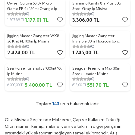
Owner Cultiva 66107 Micro
Shimano Kairiki 8 + Plus 300m
%
10
Game PE 4x 150mt Orange İp
Steel Gray İp Misina
(0)
(0)
Misina
1.177,01
TL
3.306,00
TL
1.307,89
TL
Jigging Master Gangster WX8
Jigging Master Gangster
36 Knit PE 100m İp Misina
İnvisible 30m Fluorocarbon
(0)
(0)
Misina
2.424,00
TL
1.745,00
TL
Sea Horse Tunaholıcs 1000mt 9X
Seaguar Premium Max 30m
%
10
%
10
İp Misina
Shock Leader Misina
(0)
(0)
5.400,00
TL
551,70
TL
6.000,00
TL
613,00
TL
Toplam
143
ürün bulunmaktadır.
Olta Misinası Seçiminde Malzeme, Çap ve Kullanım Tekniği
Olta misinası; kamış, makine, yem ve takımın diğer parçaları
arasındaki yük aktarımını sağlayan temel ekipmandır. Atış