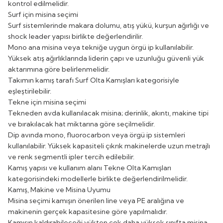
kontrol edilmelidir.
Surf için misina seçimi
Surf sistemlerinde makara dolumu, atış yükü, kurşun ağırlığı ve
shock leader yapısı birlikte değerlendirilir.
Mono ana misina veya tekniğe uygun örgü ip kullanılabilir.
Yüksek atış ağırlıklarında liderin çapı ve uzunluğu güvenli yük
aktarımına göre belirlenmelidir.
Takımın kamış tarafı
Surf Olta Kamışları
kategorisiyle
eşleştirilebilir.
Tekne için misina seçimi
Tekneden avda kullanılacak misina; derinlik, akıntı, makine tipi
ve bırakılacak hat miktarına göre seçilmelidir.
Dip avında mono, fluorocarbon veya örgü ip sistemleri
kullanılabilir. Yüksek kapasiteli çıkrık makinelerde uzun metrajlı
ve renk segmentli ipler tercih edilebilir.
Kamış yapısı ve kullanım alanı
Tekne Olta Kamışları
kategorisindeki modellerle birlikte değerlendirilmelidir.
Kamış, Makine ve Misina Uyumu
Misina seçimi kamışın önerilen line veya PE aralığına ve
makinenin gerçek kapasitesine göre yapılmalıdır.
Kamışın kaldırabileceği yükten çok daha yüksek sınıfta misina