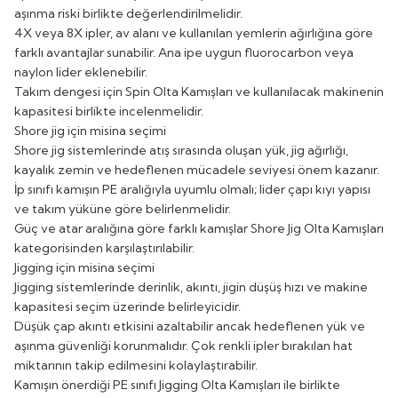
aşınma riski birlikte değerlendirilmelidir.
4X veya 8X ipler, av alanı ve kullanılan yemlerin ağırlığına göre
farklı avantajlar sunabilir. Ana ipe uygun fluorocarbon veya
naylon lider eklenebilir.
Takım dengesi için
Spin Olta Kamışları
ve kullanılacak makinenin
kapasitesi birlikte incelenmelidir.
Shore jig için misina seçimi
Shore jig sistemlerinde atış sırasında oluşan yük, jig ağırlığı,
kayalık zemin ve hedeflenen mücadele seviyesi önem kazanır.
İp sınıfı kamışın PE aralığıyla uyumlu olmalı; lider çapı kıyı yapısı
ve takım yüküne göre belirlenmelidir.
Güç ve atar aralığına göre farklı kamışlar
Shore Jig Olta Kamışları
kategorisinden karşılaştırılabilir.
Jigging için misina seçimi
Jigging sistemlerinde derinlik, akıntı, jigin düşüş hızı ve makine
kapasitesi seçim üzerinde belirleyicidir.
Düşük çap akıntı etkisini azaltabilir ancak hedeflenen yük ve
aşınma güvenliği korunmalıdır. Çok renkli ipler bırakılan hat
miktarının takip edilmesini kolaylaştırabilir.
Kamışın önerdiği PE sınıfı
Jigging Olta Kamışları
ile birlikte