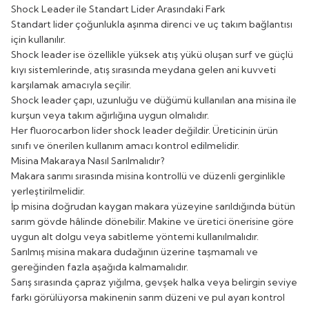
Shock Leader ile Standart Lider Arasındaki Fark
Standart lider çoğunlukla aşınma direnci ve uç takım bağlantısı
için kullanılır.
Shock leader ise özellikle yüksek atış yükü oluşan surf ve güçlü
kıyı sistemlerinde, atış sırasında meydana gelen ani kuvveti
karşılamak amacıyla seçilir.
Shock leader çapı, uzunluğu ve düğümü kullanılan ana misina ile
kurşun veya takım ağırlığına uygun olmalıdır.
Her fluorocarbon lider shock leader değildir. Üreticinin ürün
sınıfı ve önerilen kullanım amacı kontrol edilmelidir.
Misina Makaraya Nasıl Sarılmalıdır?
Makara sarımı sırasında misina kontrollü ve düzenli gerginlikle
yerleştirilmelidir.
İp misina doğrudan kaygan makara yüzeyine sarıldığında bütün
sarım gövde hâlinde dönebilir. Makine ve üretici önerisine göre
uygun alt dolgu veya sabitleme yöntemi kullanılmalıdır.
Sarılmış misina makara dudağının üzerine taşmamalı ve
gereğinden fazla aşağıda kalmamalıdır.
Sarış sırasında çapraz yığılma, gevşek halka veya belirgin seviye
farkı görülüyorsa makinenin sarım düzeni ve pul ayarı kontrol