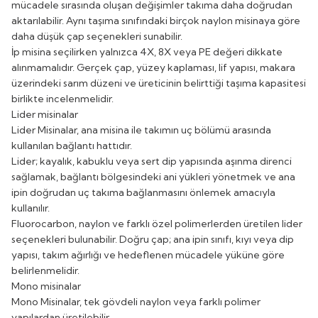
mücadele sırasında oluşan değişimler takıma daha doğrudan
aktarılabilir. Aynı taşıma sınıfındaki birçok naylon misinaya göre
daha düşük çap seçenekleri sunabilir.
İp misina seçilirken yalnızca 4X, 8X veya PE değeri dikkate
alınmamalıdır. Gerçek çap, yüzey kaplaması, lif yapısı, makara
üzerindeki sarım düzeni ve üreticinin belirttiği taşıma kapasitesi
birlikte incelenmelidir.
Lider misinalar
Lider Misinalar
, ana misina ile takımın uç bölümü arasında
kullanılan bağlantı hattıdır.
Lider; kayalık, kabuklu veya sert dip yapısında aşınma direnci
sağlamak, bağlantı bölgesindeki ani yükleri yönetmek ve ana
ipin doğrudan uç takıma bağlanmasını önlemek amacıyla
kullanılır.
Fluorocarbon, naylon ve farklı özel polimerlerden üretilen lider
seçenekleri bulunabilir. Doğru çap; ana ipin sınıfı, kıyı veya dip
yapısı, takım ağırlığı ve hedeflenen mücadele yüküne göre
belirlenmelidir.
Mono misinalar
Mono Misinalar
, tek gövdeli naylon veya farklı polimer
yapılardan üretilebilir.