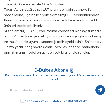
Foçalı Av Güvencesiyle Olta Misinaları
Foçalı Av’da düşük çaplı LRF iplerinden spin ve shore jig
modellerine, jigging için yüksek metrajlı PE seçeneklerinden
fluorocarbon lider, mono misina ve çelik tellere kadar farklı
ürünleri inceleyebilirsiniz.
Misinaları; tür, PE sınıfı, çap, taşıma kapasitesi, kat sayısı, metre
uzunluğu, renk ve güncel fiyatlarına göre karşılaştırarak kamış
ve makinenizle uyumlu seçeneği belirleyebilirsiniz. Shimano ve
Daiwa yetkili satış noktası olan Foçalı Av’da farklı markaların
orijinal misina modelleri güncel stok bilgileriyle sunulur.
E-Bülten Aboneliği
Kampanya ve yeniliklerden haberdar olmak için e-bültenimize abone
olun!
Kayıt
KVKK Sözleşmesi'ni
okudum, kabul ediyorum.