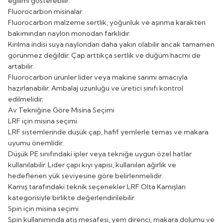
eğilimi gösterebilir.
Fluorocarbon misinalar
Fluorocarbon malzeme sertlik, yoğunluk ve aşınma karakteri
bakımından naylon monodan farklıdır.
Kırılma indisi suya naylondan daha yakın olabilir ancak tamamen
görünmez değildir. Çap arttıkça sertlik ve düğüm hacmi de
artabilir.
Fluorocarbon ürünler lider veya makine sarımı amacıyla
hazırlanabilir. Ambalaj uzunluğu ve üretici sınıfı kontrol
edilmelidir.
Av Tekniğine Göre Misina Seçimi
LRF için misina seçimi
LRF sistemlerinde düşük çap, hafif yemlerle temas ve makara
uyumu önemlidir.
Düşük PE sınıfındaki ipler veya tekniğe uygun özel hatlar
kullanılabilir. Lider çapı kıyı yapısı, kullanılan ağırlık ve
hedeflenen yük seviyesine göre belirlenmelidir.
Kamış tarafındaki teknik seçenekler
LRF Olta Kamışları
kategorisiyle birlikte değerlendirilebilir.
Spin için misina seçimi
Spin kullanımında atış mesafesi, yem direnci, makara dolumu ve