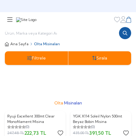
🎁 Puan Sistemi ile
Harcadıkça Kazan!
🎁
Favorileri
Hesabı
Sepe
Ana Sayfa
Olta Misinaları
Filtrele
Sırala
Mono
İp Misinalar
Lider Misinalar
Çelik Tel
Misinalar
Olta
Misinaları
Ryuji Excellent 300mt Clear
YGK X114 Soleil Nylon 500mt
%
10
%
10
Monofilament Misina
Beyaz Bobin Misina
(0)
(0)
222,73
TL
391,50
TL
247,48
TL
435,00
TL