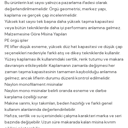
Bu ürünlerin kat sayısı yalnızca pazarlama ifadesi olarak
değerlendirilmemelidir. Örgü geometrisi, merkez yapı,
kaplama ve gerçek çap incelenmelidir.
Yüksek kat sayısı tek başına daha yüksek taşıma kapasitesi
veya bütün tekniklerde daha iyi performans anlamına gelmez.
Malzemesine Göre Misina Yapıları
PE örgü ipler
PE lifler düşük esneme, yüksek düz hat kapasitesi ve düşük çap
seçenekleri nedeniyle farklı atış ve dikey tekniklerde kullanılır.
Yüzey kaplaması ilk kullanımdaki sertlik, renk tutumu ve makara
davranışını etkileyebilir. Kaplamanın zamanla değişmesi her
zaman taşıma kapasitesinin tamamen kaybolduğu anlamına
gelmez; ancak liflerin durumu düzenli kontrol edilmelidir.
Naylon monofilament misinalar
Naylon mono misinalar belirli oranda esneme ve darbe
karşılama özelliği sunar.
Makine sarımı, kıyı takımları, beden hazırlığı ve farklı genel
kullanım alanlarında değerlendirilebilir.
Hafıza, sertlik ve su içerisindeki çalışma karakteri marka ve seri
bazında değişebilir. Uzun süre makarada kalan misina kıvrım