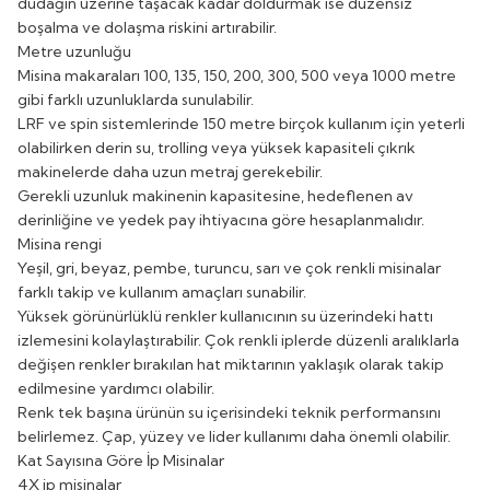
dudağın üzerine taşacak kadar doldurmak ise düzensiz
boşalma ve dolaşma riskini artırabilir.
Metre uzunluğu
Misina makaraları 100, 135, 150, 200, 300, 500 veya 1000 metre
gibi farklı uzunluklarda sunulabilir.
LRF ve spin sistemlerinde 150 metre birçok kullanım için yeterli
olabilirken derin su, trolling veya yüksek kapasiteli çıkrık
makinelerde daha uzun metraj gerekebilir.
Gerekli uzunluk makinenin kapasitesine, hedeflenen av
derinliğine ve yedek pay ihtiyacına göre hesaplanmalıdır.
Misina rengi
Yeşil, gri, beyaz, pembe, turuncu, sarı ve çok renkli misinalar
farklı takip ve kullanım amaçları sunabilir.
Yüksek görünürlüklü renkler kullanıcının su üzerindeki hattı
izlemesini kolaylaştırabilir. Çok renkli iplerde düzenli aralıklarla
değişen renkler bırakılan hat miktarının yaklaşık olarak takip
edilmesine yardımcı olabilir.
Renk tek başına ürünün su içerisindeki teknik performansını
belirlemez. Çap, yüzey ve lider kullanımı daha önemli olabilir.
Kat Sayısına Göre İp Misinalar
4X ip misinalar