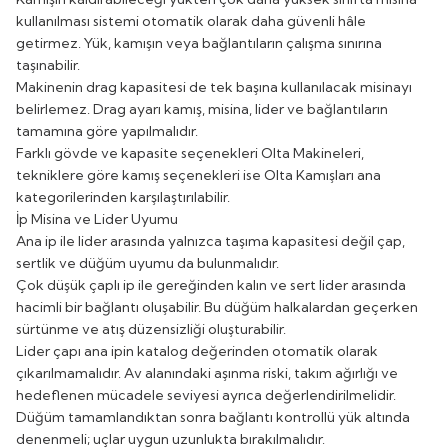
kullanılması sistemi otomatik olarak daha güvenli hâle
getirmez. Yük, kamışın veya bağlantıların çalışma sınırına
taşınabilir.
Makinenin drag kapasitesi de tek başına kullanılacak misinayı
belirlemez. Drag ayarı kamış, misina, lider ve bağlantıların
tamamına göre yapılmalıdır.
Farklı gövde ve kapasite seçenekleri
Olta Makineleri
,
tekniklere göre kamış seçenekleri ise
Olta Kamışları
ana
kategorilerinden karşılaştırılabilir.
İp Misina ve Lider Uyumu
Ana ip ile lider arasında yalnızca taşıma kapasitesi değil çap,
sertlik ve düğüm uyumu da bulunmalıdır.
Çok düşük çaplı ip ile gereğinden kalın ve sert lider arasında
hacimli bir bağlantı oluşabilir. Bu düğüm halkalardan geçerken
sürtünme ve atış düzensizliği oluşturabilir.
Lider çapı ana ipin katalog değerinden otomatik olarak
çıkarılmamalıdır. Av alanındaki aşınma riski, takım ağırlığı ve
hedeflenen mücadele seviyesi ayrıca değerlendirilmelidir.
Düğüm tamamlandıktan sonra bağlantı kontrollü yük altında
denenmeli; uçlar uygun uzunlukta bırakılmalıdır.