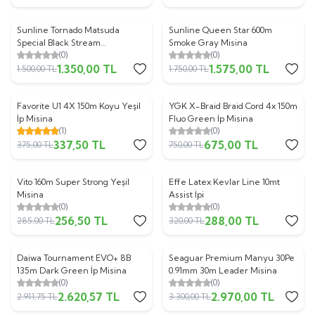
Sunline Tornado Matsuda
Sunline Queen Star 600m
%
10
%
10
Special Black Stream
Smoke Gray Misina
(0)
(0)
Fluorocarbon Misina
1.350,00
TL
1.575,00
TL
1.500,00
TL
1.750,00
TL
Favorite U1 4X 150m Koyu Yeşil
YGK X-Braid Braid Cord 4x 150m
%
10
%
10
İp Misina
Fluo Green İp Misina
(1)
(0)
337,50
TL
675,00
TL
375,00
TL
750,00
TL
Vito 160m Super Strong Yeşil
Effe Latex Kevlar Line 10mt
%
10
%
10
Misina
Assist İpi
(0)
(0)
256,50
TL
288,00
TL
285,00
TL
320,00
TL
Daiwa Tournament EVO+ 8B
Seaguar Premium Manyu 30Pe
%
10
%
10
135m Dark Green İp Misina
0.91mm 30m Leader Misina
(0)
(0)
2.620,57
TL
2.970,00
TL
2.911,75
TL
3.300,00
TL