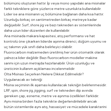
bölümünü oluşturan hattır. İp veya mono yapıdaki ana misinalar
farklı tekniklere göre yüzlerce metre uzunlukta kullanılabilir.
Lider ise ana misinanın uç bölümüne bağlanan daha kısa hattır.
Uzunluğu birkaç on santimetreden birkaç metreye kadar
değişebilir. Surf, shore jig ve bazı tekneden av sistemlerinde
daha uzun lider düzenleri de kullanılabilir.
Ana misinada makara kapasitesi, atış performansı ve hat
kontrolü öne çıkarken liderde aşınma direnci, düğüm uyumu ve
uç takımın yük sınıfı daha belirleyici olabilir.
Fluorocarbon malzemeden üretilmiş her ürün otomatik olarak
yalnızca lider değildir. Bazı fluorocarbon modeller makine
sarımı için uzun metrajda hazırlanabilir. Ürün uzunluğu ve
üreticinin kullanım açıklaması incelenmelidir.
Olta Misinası Seçerken Nelere Dikkat Edilmelidir?
Uygulanacak av tekniği
Misina seçiminin ilk aşaması kullanılacak tekniğin belirlenmesidir.
LRF, spin, shore jig, jigging, surf ve tekneden dip avında
gereken çap, esneme, metre ve aşınma özellikleri farklıdır.
Aynı misina birden fazla teknikte değerlendirilebilir ancak
bütün sistemlerde aynı atış, hassasiyet ve mücadele karakterini