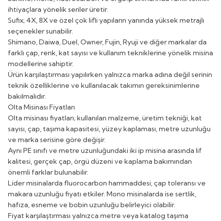
ihtiyaçlara yönelik seriler üretir.
Sufix; 4X, 8X ve özel çok lifli yapıların yanında yüksek metrajlı
seçenekler sunabilir.
Shimano, Daiwa, Duel, Owner, Fujin, Ryuji ve diğer markalar da
farklı çap, renk, kat sayısı ve kullanım tekniklerine yönelik misina
modellerine sahiptir.
Ürün karşılaştırması yapılırken yalnızca marka adına değil serinin
teknik özelliklerine ve kullanılacak takımın gereksinimlerine
bakılmalıdır.
Olta Misinası Fiyatları
Olta misinası fiyatları; kullanılan malzeme, üretim tekniği, kat
sayısı, çap, taşıma kapasitesi, yüzey kaplaması, metre uzunluğu
ve marka serisine göre değişir.
Aynı PE sınıfı ve metre uzunluğundaki iki ip misina arasında lif
kalitesi, gerçek çap, örgü düzeni ve kaplama bakımından
önemli farklar bulunabilir.
Lider misinalarda fluorocarbon hammaddesi, çap toleransı ve
makara uzunluğu fiyatı etkiler. Mono misinalarda ise sertlik,
hafıza, esneme ve bobin uzunluğu belirleyici olabilir.
Fiyat karşılaştırması yalnızca metre veya katalog taşıma