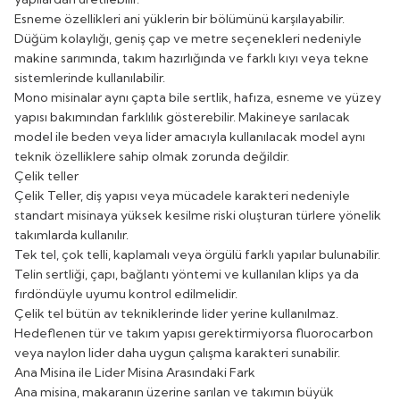
Esneme özellikleri ani yüklerin bir bölümünü karşılayabilir.
Düğüm kolaylığı, geniş çap ve metre seçenekleri nedeniyle
makine sarımında, takım hazırlığında ve farklı kıyı veya tekne
sistemlerinde kullanılabilir.
Mono misinalar aynı çapta bile sertlik, hafıza, esneme ve yüzey
yapısı bakımından farklılık gösterebilir. Makineye sarılacak
model ile beden veya lider amacıyla kullanılacak model aynı
teknik özelliklere sahip olmak zorunda değildir.
Çelik teller
Çelik Teller
, diş yapısı veya mücadele karakteri nedeniyle
standart misinaya yüksek kesilme riski oluşturan türlere yönelik
takımlarda kullanılır.
Tek tel, çok telli, kaplamalı veya örgülü farklı yapılar bulunabilir.
Telin sertliği, çapı, bağlantı yöntemi ve kullanılan klips ya da
fırdöndüyle uyumu kontrol edilmelidir.
Çelik tel bütün av tekniklerinde lider yerine kullanılmaz.
Hedeflenen tür ve takım yapısı gerektirmiyorsa fluorocarbon
veya naylon lider daha uygun çalışma karakteri sunabilir.
Ana Misina ile Lider Misina Arasındaki Fark
Ana misina, makaranın üzerine sarılan ve takımın büyük