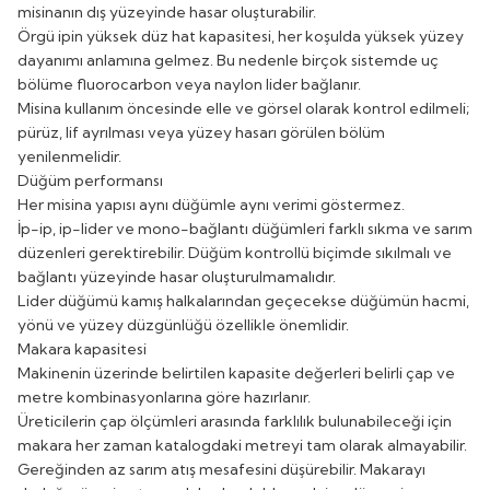
misinanın dış yüzeyinde hasar oluşturabilir.
Örgü ipin yüksek düz hat kapasitesi, her koşulda yüksek yüzey
dayanımı anlamına gelmez. Bu nedenle birçok sistemde uç
bölüme fluorocarbon veya naylon lider bağlanır.
Misina kullanım öncesinde elle ve görsel olarak kontrol edilmeli;
pürüz, lif ayrılması veya yüzey hasarı görülen bölüm
yenilenmelidir.
Düğüm performansı
Her misina yapısı aynı düğümle aynı verimi göstermez.
İp-ip, ip-lider ve mono-bağlantı düğümleri farklı sıkma ve sarım
düzenleri gerektirebilir. Düğüm kontrollü biçimde sıkılmalı ve
bağlantı yüzeyinde hasar oluşturulmamalıdır.
Lider düğümü kamış halkalarından geçecekse düğümün hacmi,
yönü ve yüzey düzgünlüğü özellikle önemlidir.
Makara kapasitesi
Makinenin üzerinde belirtilen kapasite değerleri belirli çap ve
metre kombinasyonlarına göre hazırlanır.
Üreticilerin çap ölçümleri arasında farklılık bulunabileceği için
makara her zaman katalogdaki metreyi tam olarak almayabilir.
Gereğinden az sarım atış mesafesini düşürebilir. Makarayı