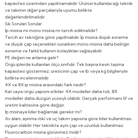
kapasitesi üzerinden yapılmamalıdır. Ürünün kullanılacağı teknik
ve takımın diğer parçalarıyla uyumu birlikte
değerlendirilmelidir.
Sık Sorulan Sorular
İp misina mı mono misina mı tercih edilmelidir?
Tercih av tekniğine göre yapılmalıdır. İp misina düşük esneme
ve düşük çap seçenekleri sunarken mono misina daha belirgin
esneme ve farklı kullanım kolaylıkları sağlayabilir.
PE değeri ne anlama gelir?
Örgü iplerde kullanılan ölçü sınıfıdır. Tek başına kesin taşıma
kapasitesi göstermez; üreticinin çap ve lb veya kg bilgileriyle
birlikte incelenmelidir.
4X ve 8X ip misina arasındaki fark nedir?
Kat sayısı örgü yapısını etkiler. 4X modeller daha tok, 8X
modeller daha düzgün yüzeyli olabilir. Gerçek performans lif ve
üretim kalitesine göre değişir.
İp misinaya lider bağlamak gerekir mi?
Av alanı, aşınma riski ve uç takım yapısına göre lider kullanılması
uygun olabilir. Her teknikte aynı çap ve uzunluk kullanılmaz.
Fluorocarbon misina görünmez midir?