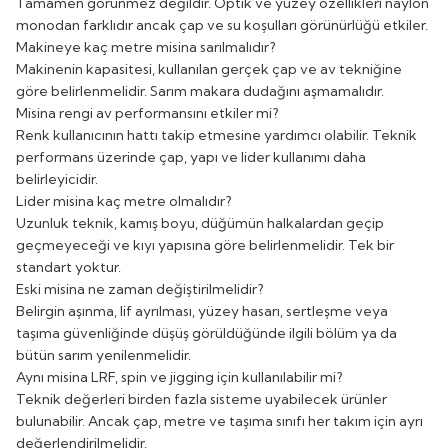
Tamamen görünmez değildir. Optik ve yüzey özellikleri naylon
monodan farklıdır ancak çap ve su koşulları görünürlüğü etkiler.
Makineye kaç metre misina sarılmalıdır?
Makinenin kapasitesi, kullanılan gerçek çap ve av tekniğine
göre belirlenmelidir. Sarım makara dudağını aşmamalıdır.
Misina rengi av performansını etkiler mi?
Renk kullanıcının hattı takip etmesine yardımcı olabilir. Teknik
performans üzerinde çap, yapı ve lider kullanımı daha
belirleyicidir.
Lider misina kaç metre olmalıdır?
Uzunluk teknik, kamış boyu, düğümün halkalardan geçip
geçmeyeceği ve kıyı yapısına göre belirlenmelidir. Tek bir
standart yoktur.
Eski misina ne zaman değiştirilmelidir?
Belirgin aşınma, lif ayrılması, yüzey hasarı, sertleşme veya
taşıma güvenliğinde düşüş görüldüğünde ilgili bölüm ya da
bütün sarım yenilenmelidir.
Aynı misina LRF, spin ve jigging için kullanılabilir mi?
Teknik değerleri birden fazla sisteme uyabilecek ürünler
bulunabilir. Ancak çap, metre ve taşıma sınıfı her takım için ayrı
değerlendirilmelidir.