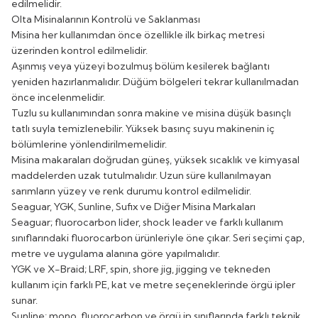
edilmelidir.
Olta Misinalarının Kontrolü ve Saklanması
Misina her kullanımdan önce özellikle ilk birkaç metresi
üzerinden kontrol edilmelidir.
Aşınmış veya yüzeyi bozulmuş bölüm kesilerek bağlantı
yeniden hazırlanmalıdır. Düğüm bölgeleri tekrar kullanılmadan
önce incelenmelidir.
Tuzlu su kullanımından sonra makine ve misina düşük basınçlı
tatlı suyla temizlenebilir. Yüksek basınç suyu makinenin iç
bölümlerine yönlendirilmemelidir.
Misina makaraları doğrudan güneş, yüksek sıcaklık ve kimyasal
maddelerden uzak tutulmalıdır. Uzun süre kullanılmayan
sarımların yüzey ve renk durumu kontrol edilmelidir.
Seaguar, YGK, Sunline, Sufix ve Diğer Misina Markaları
Seaguar; fluorocarbon lider, shock leader ve farklı kullanım
sınıflarındaki fluorocarbon ürünleriyle öne çıkar. Seri seçimi çap,
metre ve uygulama alanına göre yapılmalıdır.
YGK ve X-Braid; LRF, spin, shore jig, jigging ve tekneden
kullanım için farklı PE, kat ve metre seçeneklerinde örgü ipler
sunar.
Sunline; mono, fluorocarbon ve örgü ip sınıflarında farklı teknik