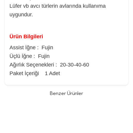
Lüfer vb avcı türlerin avlarında kullanıma
uygundur.
Ürün Bilgileri
Assist İğne : Fujin
Üçlü İğne : Fujin
Ağırlık Seçenekleri : 20-30-40-60
Paket İçeriği 1 Adet
Benzer Ürünler
Shimano Engetsu Flat Baku 80gr
Daiwa Saltiga Sk Jig 250gr Slow Jig
%
10
Tai Rubber Yem
Yem
(0)
(0)
1.532,00
TL
1.519,16
TL
1.688,09
TL