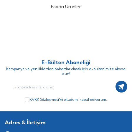
Favori Ürünler
DTD Ballistic Zebra 3.0 90mm
Nippon Ghost 180mt Fluorocarbon
%
15
%
10
14.6gr Kalamar Zokası
Misina
(3)
(1)
757,25
TL
306,00
TL
890,88
TL
340,00
TL
E-Bülten Aboneliği
Kampanya ve yeniliklerden haberdar olmak için e-bültenimize abone
olun!
Kayıt
KVKK Sözleşmesi'ni
okudum, kabul ediyorum.
Adres & İletişim