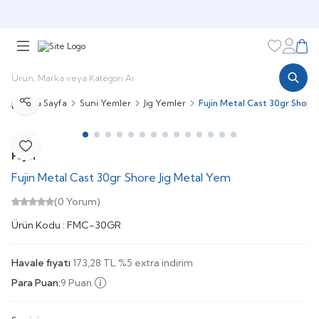
🎁 Puan Sistemi ile
Harcadıkça Kazan!
🎁
Favorileri
Hesabı
Sepe
Ana Sayfa
Suni Yemler
Jig Yemler
Fujin Metal Cast 30gr Shore
Paylaş
Favoriye Ekle
Fujin
Fujin Metal Cast 30gr Shore Jig Metal Yem
(0 Yorum)
Ürün Kodu :
FMC-30GR
Havale fiyatı
173,28
TL
%
5
extra indirim
Para Puan:
9 Puan