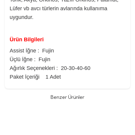
Lüfer vb avcı türlerin avlarında kullanıma
uygundur.
Ürün Bilgileri
Assist İğne : Fujin
Üçlü İğne : Fujin
Ağırlık Seçenekleri : 20-30-40-60
Paket İçeriği 1 Adet
Benzer Ürünler
Shimano Engetsu Flat Baku 80gr
Daiwa Saltiga Sk Jig 250gr Slow Jig
%
10
Tai Rubber Yem
Yem
(0)
(0)
1.532,00
TL
1.519,16
TL
1.688,09
TL