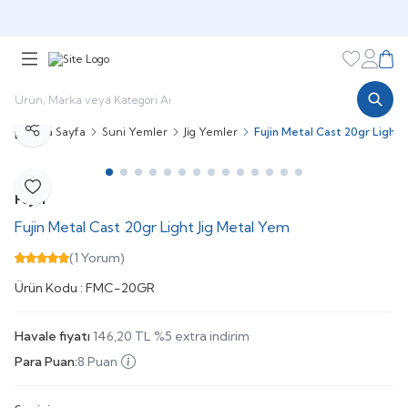
🎁 Puan Sistemi ile
Harcadıkça Kazan!
🎁
Favorileri
Hesabı
Sepe
Ana Sayfa
Suni Yemler
Jig Yemler
Fujin Metal Cast 20gr Light 
Paylaş
Favoriye Ekle
Fujin
Fujin Metal Cast 20gr Light Jig Metal Yem
(1 Yorum)
Ürün Kodu :
FMC-20GR
Havale fiyatı
146,20
TL
%
5
extra indirim
Para Puan:
8 Puan