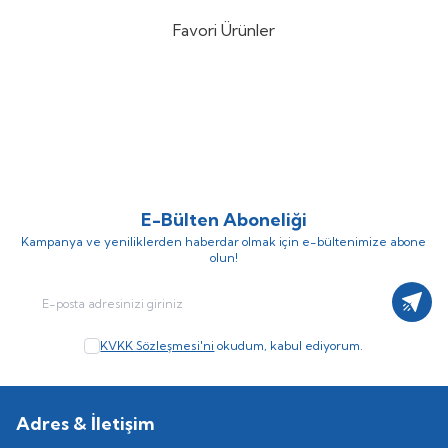
Favori Ürünler
DTD Ballistic Zebra 3.0 90mm
Nippon Ghost 180mt Fluorocarbon
%
15
%
10
14.6gr Kalamar Zokası
Misina
(3)
(1)
757,25
TL
306,00
TL
890,88
TL
340,00
TL
E-Bülten Aboneliği
Kampanya ve yeniliklerden haberdar olmak için e-bültenimize abone
olun!
Kayıt
KVKK Sözleşmesi'ni
okudum, kabul ediyorum.
Adres & İletişim