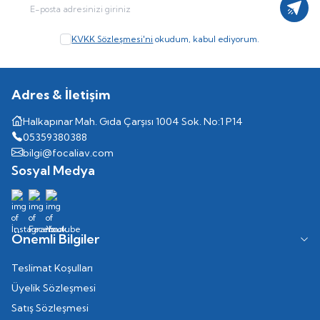
Kayıt
KVKK Sözleşmesi'ni
okudum, kabul ediyorum.
Adres & İletişim
Halkapınar Mah. Gıda Çarşısı 1004 Sok. No:1 P14
05359380388
bilgi@focaliav.com
Sosyal Medya
Önemli Bilgiler
Teslimat Koşulları
Üyelik Sözleşmesi
Satış Sözleşmesi