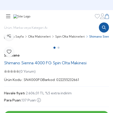
🎁 Puan Sistemi ile
Harcadıkça Kazan!
🎁
Favorileri
Hesabı
Sepe
Ana Sayfa
Olta Makineleri
Spin Olta Makineleri
Shimano Sienna
Paylaş
Favoriye Ekle
Shimano
Shimano Sienna 4000 FG Spin Olta Makinesi
(0 Yorum)
Ürün Kodu :
SN4000FG
Barkod:
022255232661
Havale fiyatı
2.606,01
TL
%
5
extra indirim
Para Puan:
137 Puan