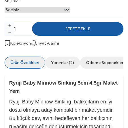
Seçiniz:
SEPETE EKLE
Koleksiyon
Fiyat Alarmı
Ürün Özellikleri
Yorumlar (2)
Ödeme Seçenekleri
Ryuji Baby Minnow Sinking 5cm 4.5gr Maket
Yem
Ryuji Baby Minnow Sinking, balıkçıların en iyi
dostu olmaya aday kompakt bir maket yemdir.
Bu küçük dev, avını hedefleyen her balıkçının
rüyasını gerçeğe dönüştürmek için tasarlandı.