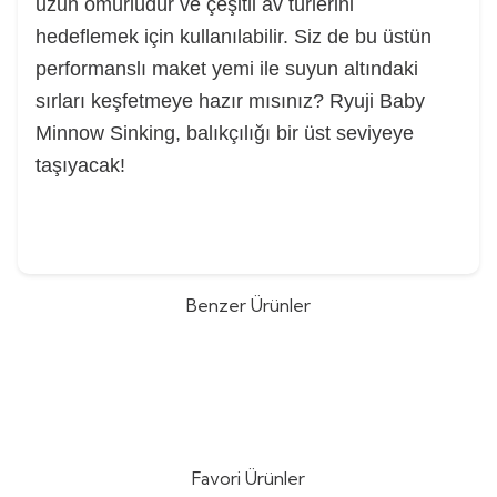
uzun ömürlüdür ve çeşitli av türlerini
hedeflemek için kullanılabilir. Siz de bu üstün
performanslı maket yemi ile suyun altındaki
sırları keşfetmeye hazır mısınız? Ryuji Baby
Minnow Sinking, balıkçılığı bir üst seviyeye
taşıyacak!
Benzer Ürünler
BlueBlue Chupazo 60mm 7gr Su
BlueBlue Arvin 60mm 6,5gr
%
10
%
10
Üstü Yem
Sinking Suni Yem
(0)
(0)
945,00
TL
760,50
TL
1.050,00
TL
845,00
TL
Favori Ürünler