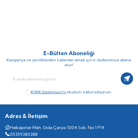
DTD Ballistic Zebra 3.0 90mm
Nippon Ghost 180mt Fluorocarbon
%
15
%
10
14.6gr Kalamar Zokası
Misina
(3)
(1)
757,25
TL
306,00
TL
890,88
TL
340,00
TL
E-Bülten Aboneliği
Kampanya ve yeniliklerden haberdar olmak için e-bültenimize abone
olun!
Kayıt
KVKK Sözleşmesi'ni
okudum, kabul ediyorum.
Adres & İletişim
Halkapınar Mah. Gıda Çarşısı 1004 Sok. No:1 P14
05359380388