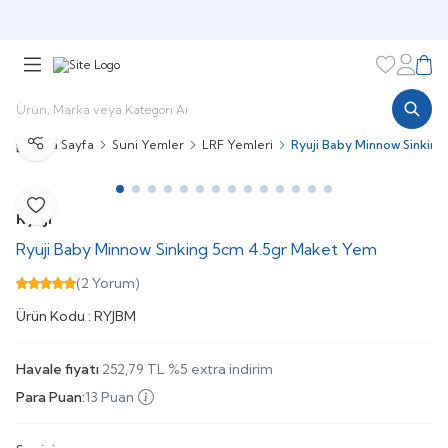
🎁 Puan Sistemi ile
Harcadıkça Kazan!
🎁
Favorileri
Hesabı
Sepe
Ana Sayfa
Suni Yemler
LRF Yemleri
Ryuji Baby Minnow Sinkin
Paylaş
Favoriye Ekle
Ryuji
Ryuji Baby Minnow Sinking 5cm 4.5gr Maket Yem
(2 Yorum)
Ürün Kodu :
RYJBM
Havale fiyatı
252,79
TL
%
5
extra indirim
Para Puan:
13 Puan