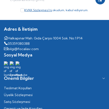
Kayıt
KVKK Sözleşmesi'ni
okudum, kabul ediyorum.
Adres & İletişim
Halkapınar Mah. Gıda Çarşısı 1004 Sok. No:1 P14
05359380388
bilgi@focaliav.com
Sosyal Medya
Önemli Bilgiler
Teslimat Koşulları
Üyelik Sözleşmesi
Satış Sözleşmesi
Garanti ve İade Koşulları