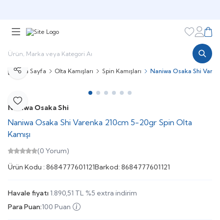
🎁 Puan Sistemi ile
Harcadıkça Kazan!
🎁
Favorileri
Hesabı
Sepe
Ana Sayfa
Olta Kamışları
Spin Kamışları
Naniwa Osaka Shi Varen
Paylaş
Favoriye Ekle
Naniwa Osaka Shi
Naniwa Osaka Shi Varenka 210cm 5-20gr Spin Olta
Kamışı
(0 Yorum)
Ürün Kodu :
8684777601121
Barkod:
8684777601121
Havale fiyatı
1.890,51
TL
%
5
extra indirim
Para Puan:
100 Puan