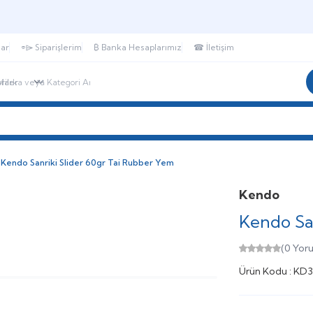
🎁 Puan Sistemi ile
Harcadıkça Kazan!
🎁
lar
⌯⌲ Siparişlerim
₿ Banka Hesaplarımız
☎ İletişim
r
SHIMANO®
DAIWA®
DTD®
HANFISH®
Kendo Sanriki Slider 60gr Tai Rubber Yem
Kendo
Kendo Sa
(0 Yor
Ürün Kodu :
KD3