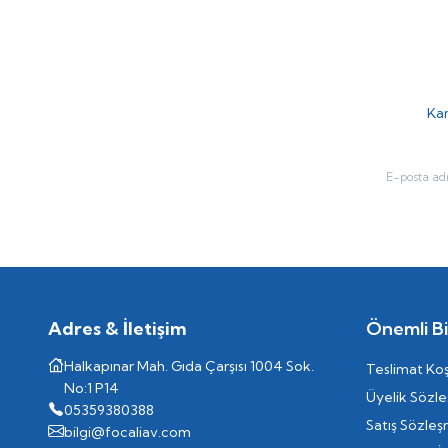
Kam
Adres & İletişim
Önemli Bil
Halkapınar Mah. Gıda Çarşısı 1004 Sok.
Teslimat Koş
No:1 P14
Üyelik Sözl
05359380388
Satış Sözleş
bilgi@focaliav.com