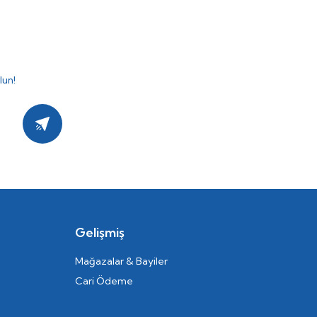
lun!
Kayıt Ol
Gelişmiş
Mağazalar & Bayiler
Cari Ödeme