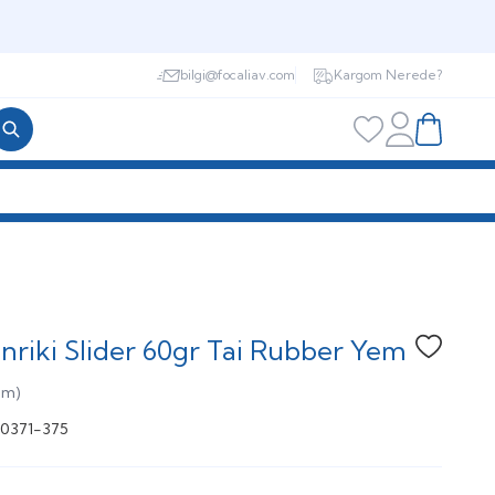
bilgi@focaliav.com
Kargom Nerede?
Hesabım
Favorilerim
Sepetim
nriki Slider 60gr Tai Rubber Yem
Favoriye
um)
0371-375