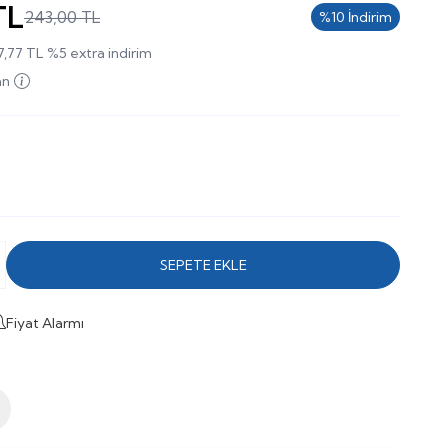
TL
243,00
TL
%
10
İndirim
7,77
TL
%
5
extra indirim
an
SEPETE EKLE
Fiyat Alarmı