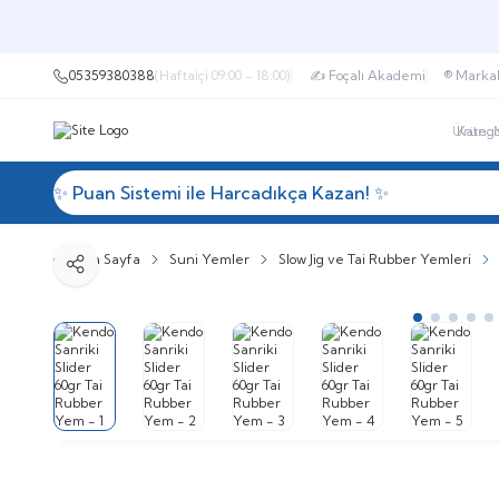
05359380388
(Haftaiçi 09:00 - 18:00)
✍ Foçalı Akademi
®️ Marka
✨ Puan Sistemi ile Harcadıkça Kazan! ✨
Kategorile
Ana Sayfa
Suni Yemler
Slow Jig ve Tai Rubber Yemleri
Paylaş