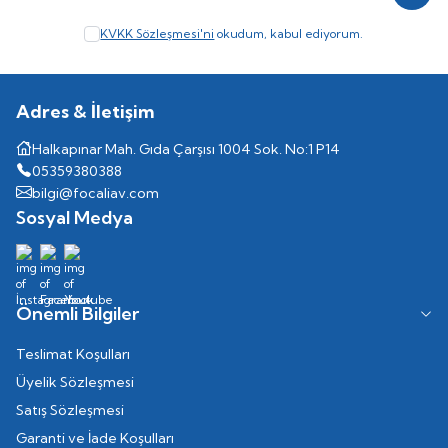
Kayıt
KVKK Sözleşmesi'ni
okudum, kabul ediyorum.
Adres & İletişim
Halkapınar Mah. Gıda Çarşısı 1004 Sok. No:1 P14
05359380388
bilgi@focaliav.com
Sosyal Medya
Önemli Bilgiler
Teslimat Koşulları
Üyelik Sözleşmesi
Satış Sözleşmesi
Garanti ve İade Koşulları