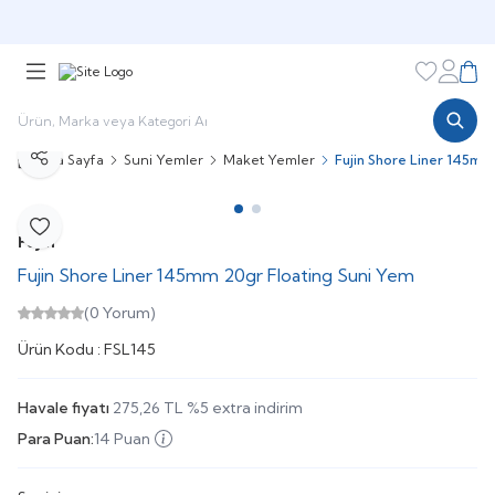
🎁 Puan Sistemi ile
Harcadıkça Kazan!
🎁
Favorileri
Hesabı
Sepe
Ana Sayfa
Suni Yemler
Maket Yemler
Fujin Shore Liner 145mm
Paylaş
Favoriye Ekle
Fujin
Fujin Shore Liner 145mm 20gr Floating Suni Yem
(0 Yorum)
Ürün Kodu :
FSL145
Havale fiyatı
275,26
TL
%
5
extra indirim
Para Puan:
14 Puan