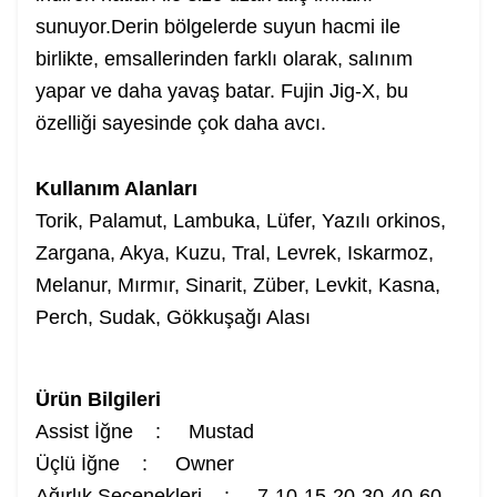
sunuyor.Derin bölgelerde suyun hacmi ile
birlikte, emsallerinden farklı olarak, salınım
yapar ve daha yavaş batar. Fujin Jig-X, bu
özelliği sayesinde çok daha avcı.
Kullanım Alanları
Torik, Palamut, Lambuka, Lüfer, Yazılı orkinos,
Zargana, Akya, Kuzu, Tral, Levrek, Iskarmoz,
Melanur, Mırmır, Sinarit, Züber, Levkit, Kasna,
Perch, Sudak, Gökkuşağı Alası
Ürün Bilgileri
Assist İğne : Mustad
Üçlü İğne : Owner
Ağırlık Seçenekleri : 7-10-15-20-30-40-60