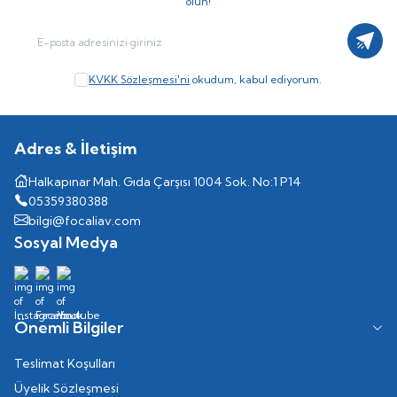
olun!
Kayıt
KVKK Sözleşmesi'ni
okudum, kabul ediyorum.
Adres & İletişim
Halkapınar Mah. Gıda Çarşısı 1004 Sok. No:1 P14
05359380388
bilgi@focaliav.com
Sosyal Medya
Önemli Bilgiler
Teslimat Koşulları
Üyelik Sözleşmesi