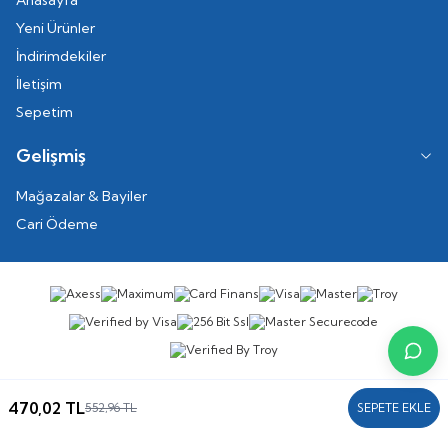
Anasayfa
Yeni Ürünler
İndirimdekiler
İletişim
Sepetim
Gelişmiş
Mağazalar & Bayiler
Cari Ödeme
470,02
TL
552,96
TL
SEPETE EKLE