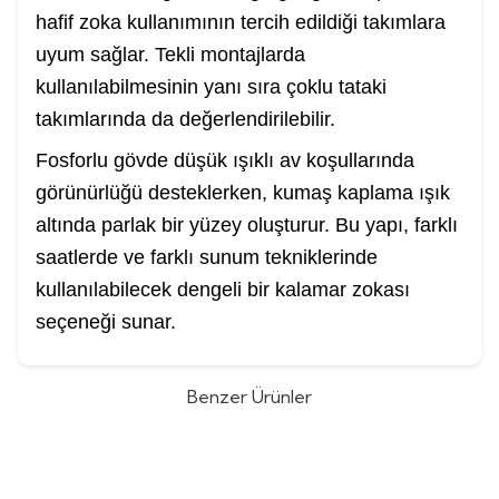
hafif zoka kullanımının tercih edildiği takımlara
uyum sağlar. Tekli montajlarda
kullanılabilmesinin yanı sıra çoklu tataki
takımlarında da değerlendirilebilir.
Fosforlu gövde düşük ışıklı av koşullarında
görünürlüğü desteklerken, kumaş kaplama ışık
altında parlak bir yüzey oluşturur. Bu yapı, farklı
saatlerde ve farklı sunum tekniklerinde
kullanılabilecek dengeli bir kalamar zokası
seçeneği sunar.
Benzer Ürünler
Shufa 10 Adet Kutulu 3.0 Kalamar
Daiwa Emeraldas Amorous Joint
%
10
%
10
Zokası - 115mm 15gr
3.0 13,5gr Kalamar Zokası
(0)
(1)