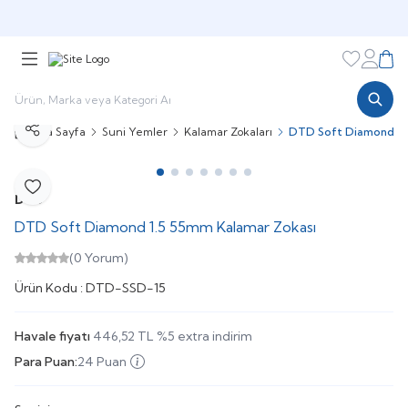
🎁 Puan Sistemi ile
Harcadıkça Kazan!
🎁
Favorileri
Hesabı
Sepe
Ana Sayfa
Suni Yemler
Kalamar Zokaları
DTD Soft Diamond 1.
Paylaş
Favoriye Ekle
DTD
DTD Soft Diamond 1.5 55mm Kalamar Zokası
(0 Yorum)
Ürün Kodu :
DTD-SSD-15
Havale fiyatı
446,52
TL
%
5
extra indirim
Para Puan:
24 Puan