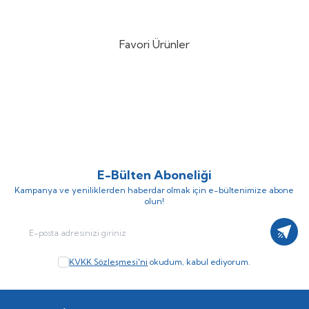
832,50
TL
799,16
TL
925,00
TL
888,03
TL
Favori Ürünler
DTD Ballistic Zebra 3.0 90mm
Nippon Ghost 180mt Fluorocarbon
%
15
%
10
14.6gr Kalamar Zokası
Misina
(3)
(1)
757,25
TL
306,00
TL
890,88
TL
340,00
TL
E-Bülten Aboneliği
Kampanya ve yeniliklerden haberdar olmak için e-bültenimize abone
olun!
Kayıt
KVKK Sözleşmesi'ni
okudum, kabul ediyorum.