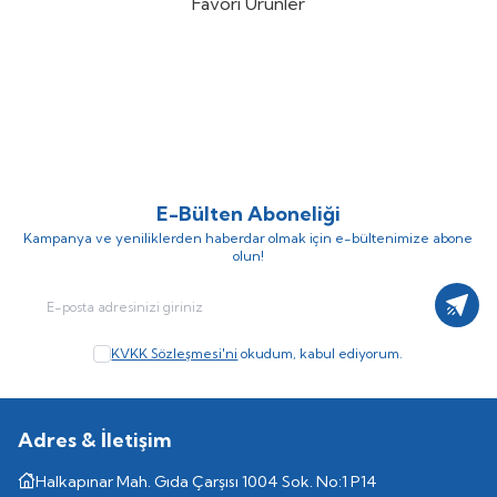
Favori Ürünler
DTD Ballistic Zebra 3.0 90mm
Nippon Ghost 180mt Fluorocarbon
%
15
%
10
14.6gr Kalamar Zokası
Misina
(3)
(1)
757,25
TL
306,00
TL
890,88
TL
340,00
TL
E-Bülten Aboneliği
Kampanya ve yeniliklerden haberdar olmak için e-bültenimize abone
olun!
Kayıt
KVKK Sözleşmesi'ni
okudum, kabul ediyorum.
Adres & İletişim
Halkapınar Mah. Gıda Çarşısı 1004 Sok. No:1 P14