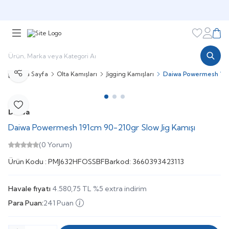
🎁 Puan Sistemi ile
Harcadıkça Kazan!
🎁
Favorileri
Hesabı
Sepe
Ana Sayfa
Olta Kamışları
Jigging Kamışları
Daiwa Powermesh 191c
Paylaş
Favoriye Ekle
Daiwa
Daiwa Powermesh 191cm 90-210gr Slow Jig Kamışı
(0 Yorum)
Ürün Kodu :
PMJ632HFOSSBF
Barkod:
3660393423113
Havale fiyatı
4.580,75
TL
%
5
extra indirim
Para Puan:
241 Puan