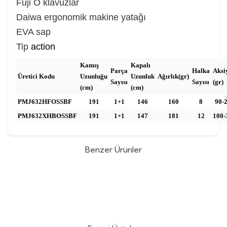
Fuji O klavuzlar
Daiwa ergonomik makine yatağı
EVA sap
Tip
action
Kamış
Kapalı
Parça
Halka
Aksi
Üretici Kodu
Uzunluğu
Uzunluk
Ağırlık(gr)
Sayısı
Sayısı
(gr)
(cm)
(cm)
PMJ632HFOSSBF
191
1+1
146
160
8
90-
PMJ632XHBOSSBF
191
1+1
147
181
12
100-
Benzer Ürünler
Jigging Master Ruby Star 4B
Jigging Master Ruby Star 3B
182cm 500gr Tetikli Slow Jig Olta
182cm 350gr Tetikli Slow Jig Olta
(0)
(0)
Kamışı
Kamışı
43.135,00
TL
42.334,99
TL