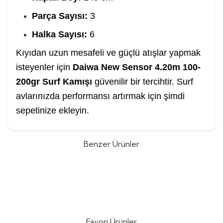
Parça Sayısı:
3
Halka Sayısı:
6
Kıyıdan uzun mesafeli ve güçlü atışlar yapmak
isteyenler için
Daiwa New Sensor 4.20m 100-
200gr Surf Kamışı
güvenilir bir tercihtir. Surf
avlarınızda performansı artırmak için şimdi
sepetinize ekleyin.
Benzer Ürünler
Shimano Power Aero Surf
Shimano Ultegra XR Tubular 450
Tubular 425cm 250gr Low Rider
Cm 250 Gr Surf Olta Kamışı
(1)
(0)
Surf Olta Kamışı
35.620,87
TL
31.725,00
TL
Favori Ürünler