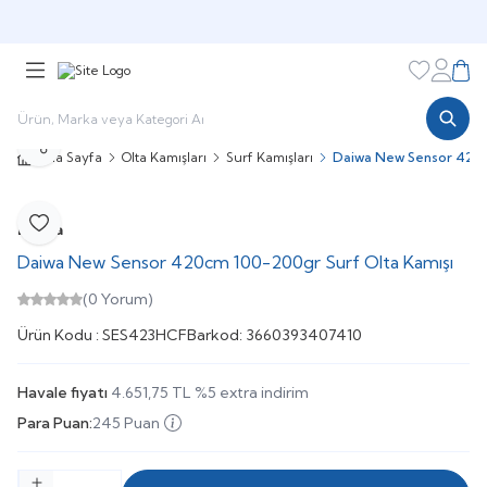
🎁 Puan Sistemi ile
Harcadıkça Kazan!
🎁
Favorileri
Hesabı
Sepe
Paylaş
Ana Sayfa
Olta Kamışları
Surf Kamışları
Daiwa New Sensor 420c
Daiwa
Favoriye Ekle
Daiwa New Sensor 420cm 100-200gr Surf Olta Kamışı
(0 Yorum)
Ürün Kodu :
SES423HCF
Barkod:
3660393407410
Havale fiyatı
4.651,75
TL
%
5
extra indirim
Para Puan:
245 Puan