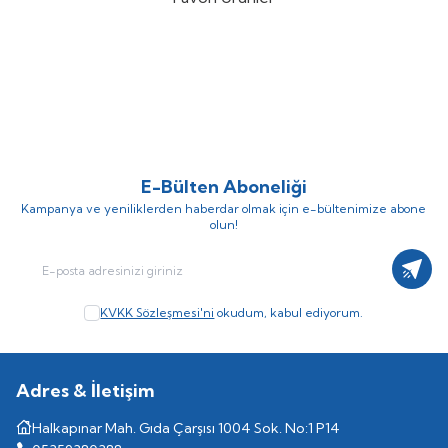
DTD Ballistic Zebra 3.0 90mm
Nippon Ghost 180mt Fluorocarbon
%
15
%
10
14.6gr Kalamar Zokası
Misina
(3)
(1)
757,25
TL
306,00
TL
890,88
TL
340,00
TL
E-Bülten Aboneliği
Kampanya ve yeniliklerden haberdar olmak için e-bültenimize abone
olun!
Kayıt
KVKK Sözleşmesi'ni
okudum, kabul ediyorum.
Adres & İletişim
Halkapınar Mah. Gıda Çarşısı 1004 Sok. No:1 P14