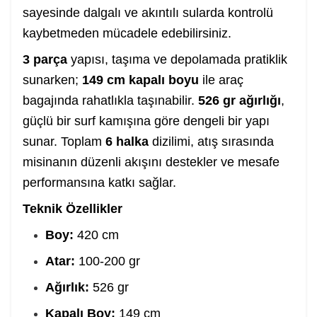
sayesinde dalgalı ve akıntılı sularda kontrolü
kaybetmeden mücadele edebilirsiniz.
3 parça
yapısı, taşıma ve depolamada pratiklik
sunarken;
149 cm kapalı boyu
ile araç
bagajında rahatlıkla taşınabilir.
526 gr ağırlığı
,
güçlü bir surf kamışına göre dengeli bir yapı
sunar. Toplam
6 halka
dizilimi, atış sırasında
misinanın düzenli akışını destekler ve mesafe
performansına katkı sağlar.
Teknik Özellikler
Boy:
420 cm
Atar:
100-200 gr
Ağırlık:
526 gr
Kapalı Boy:
149 cm