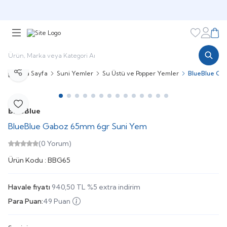
🎁 Puan Sistemi ile
Harcadıkça Kazan!
🎁
Favorileri
Hesabı
Sepe
Ana Sayfa
Suni Yemler
Su Üstü ve Popper Yemler
BlueBlue Ga
Paylaş
Favoriye Ekle
BlueBlue
BlueBlue Gaboz 65mm 6gr Suni Yem
(0 Yorum)
Ürün Kodu :
BBG65
Havale fiyatı
940,50
TL
%
5
extra indirim
Para Puan:
49 Puan