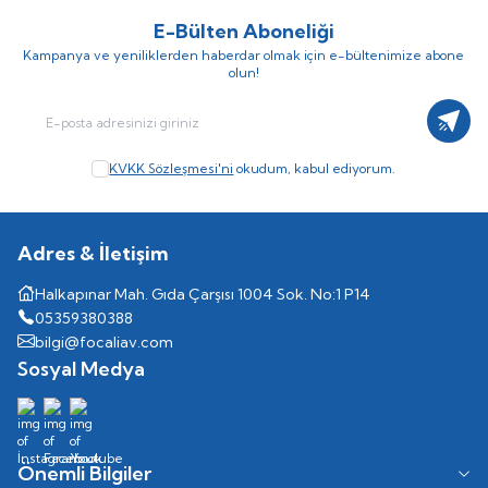
E-Bülten Aboneliği
Kampanya ve yeniliklerden haberdar olmak için e-bültenimize abone
olun!
Kayıt
KVKK Sözleşmesi'ni
okudum, kabul ediyorum.
Adres & İletişim
Halkapınar Mah. Gıda Çarşısı 1004 Sok. No:1 P14
05359380388
bilgi@focaliav.com
Sosyal Medya
Önemli Bilgiler