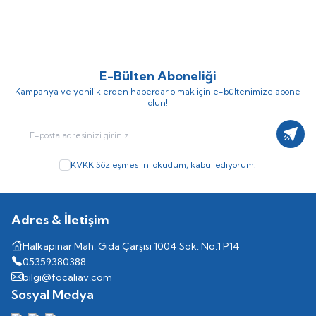
757,25
TL
306,00
TL
890,88
TL
340,00
TL
E-Bülten Aboneliği
Kampanya ve yeniliklerden haberdar olmak için e-bültenimize abone
olun!
Kayıt
KVKK Sözleşmesi'ni
okudum, kabul ediyorum.
Adres & İletişim
Halkapınar Mah. Gıda Çarşısı 1004 Sok. No:1 P14
05359380388
bilgi@focaliav.com
Sosyal Medya