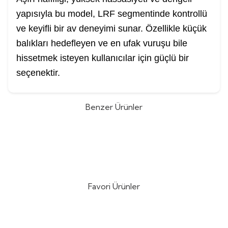
yapısıyla bu model, LRF segmentinde kontrollü
ve keyifli bir av deneyimi sunar. Özellikle küçük
balıkları hedefleyen ve en ufak vuruşu bile
hissetmek isteyen kullanıcılar için güçlü bir
seçenektir.
Benzer Ürünler
Shimano Soare XR 229cm 0.5-5gr
Shimano 26 Zodias Spinning
Lrf Kamışı
224cm 4-12gr Lrf Kamışı
(0)
(0)
25.825,00
TL
14.540,00
TL
Favori Ürünler
DTD Ballistic Zebra 3.0 90mm
Nippon Ghost 180mt Fluorocarbon
%
15
%
10
14.6gr Kalamar Zokası
Misina
(3)
(1)