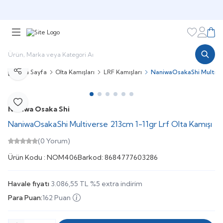
🎁 Puan Sistemi ile
Harcadıkça Kazan!
🎁
Favorileri
Hesabı
Sepe
Ana Sayfa
Olta Kamışları
LRF Kamışları
NaniwaOsakaShi Multiver
Paylaş
Favoriye Ekle
Naniwa Osaka Shi
NaniwaOsakaShi Multiverse 213cm 1-11gr Lrf Olta Kamışı
(0 Yorum)
Ürün Kodu :
NOM406
Barkod:
8684777603286
Havale fiyatı
3.086,55
TL
%
5
extra indirim
Para Puan:
162 Puan