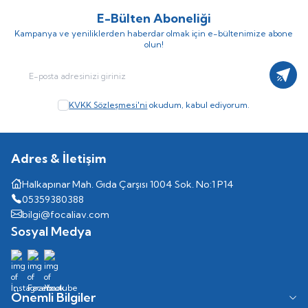
E-Bülten Aboneliği
Kampanya ve yeniliklerden haberdar olmak için e-bültenimize abone
olun!
Kayıt
KVKK Sözleşmesi'ni
okudum, kabul ediyorum.
Adres & İletişim
Halkapınar Mah. Gıda Çarşısı 1004 Sok. No:1 P14
05359380388
bilgi@focaliav.com
Sosyal Medya
Önemli Bilgiler