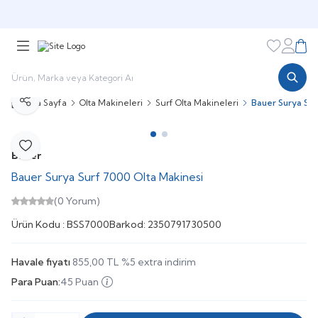
🎁 Puan Sistemi ile
Harcadıkça Kazan!
🎁
Favorileri
Hesabı
Sepe
Ana Sayfa
Olta Makineleri
Surf Olta Makineleri
Bauer Surya Sur
Paylaş
Favoriye Ekle
Bauer
Bauer Surya Surf 7000 Olta Makinesi
(0 Yorum)
Ürün Kodu :
BSS7000
Barkod:
2350791730500
Havale fiyatı
855,00
TL
%
5
extra indirim
Para Puan:
45 Puan